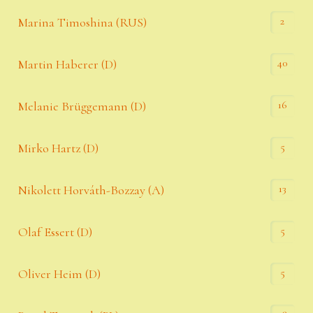
2
Marina Timoshina (RUS)
40
Martin Haberer (D)
16
Melanie Brüggemann (D)
5
Mirko Hartz (D)
13
Nikolett Horváth-Bozzay (A)
5
Olaf Essert (D)
5
Oliver Heim (D)