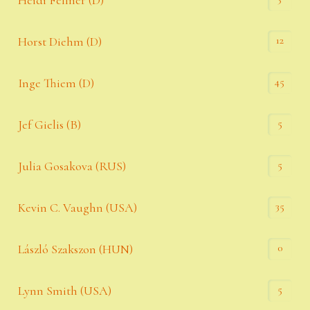
Heidi Fellner (D)
12
Horst Diehm (D)
45
Inge Thiem (D)
5
Jef Gielis (B)
5
Julia Gosakova (RUS)
35
Kevin C. Vaughn (USA)
0
László Szakszon (HUN)
5
Lynn Smith (USA)