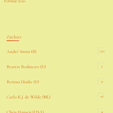
Februar 2020
Züchter
150
André Smits (B)
3
Beatrix Bodmeier (D)
9
Bettina Hinke (D)
16
Carlo K.J. de Wilde (NL)
4
Chris Hansen (USA)