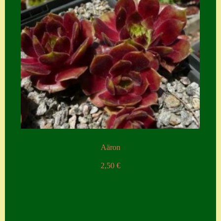
Aäron
2,50
€