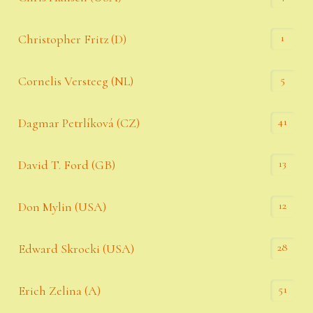
1
Christopher Fritz (D)
5
Cornelis Versteeg (NL)
41
Dagmar Petrlíková (CZ)
13
David T. Ford (GB)
12
Don Mylin (USA)
28
Edward Skrocki (USA)
51
Erich Zelina (A)