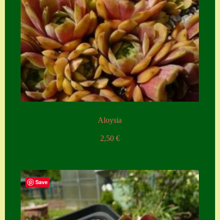
Aloysia
2,50
€
Save