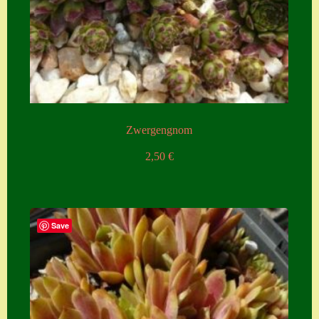
Zwergengnom
2,50
€
Save