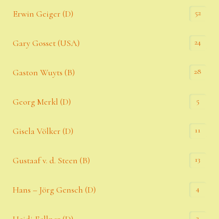
52
Erwin Geiger (D)
24
Gary Gosset (USA)
28
Gaston Wuyts (B)
5
Georg Merkl (D)
11
Gisela Völker (D)
13
Gustaaf v. d. Steen (B)
4
Hans – Jörg Gensch (D)
3