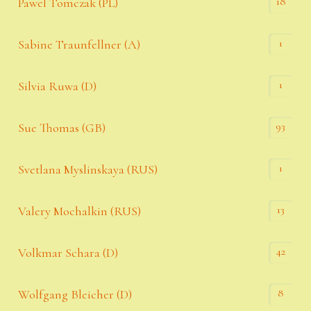
18
Pawel Tomczak (PL)
1
Sabine Traunfellner (A)
1
Silvia Ruwa (D)
93
Sue Thomas (GB)
1
Svetlana Myslinskaya (RUS)
13
Valery Mochalkin (RUS)
42
Volkmar Schara (D)
8
Wolfgang Bleicher (D)