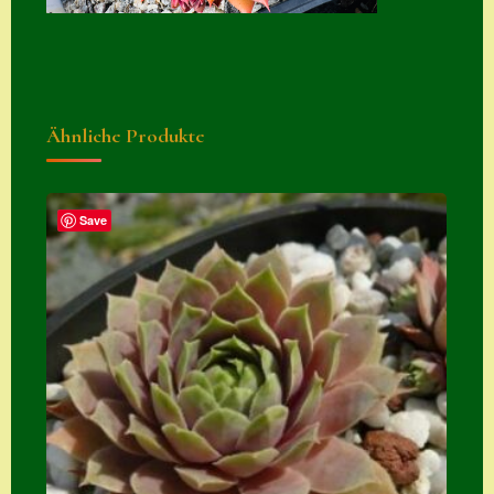
Suche
Sue Thomas
Translator
Ähnliche Produkte
Versand
Versand von
Semps
Save
Warenkorb
Warenkorb
Widerrufsbelehru
ng
Zahlung
Zahlungs- &
Versandinfos