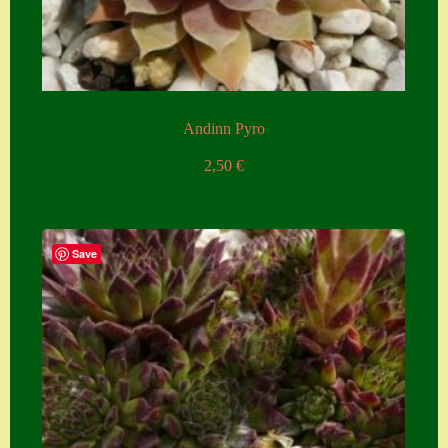
Zubehör
Zubehör
Andinn Pyro
2,50
€
Save