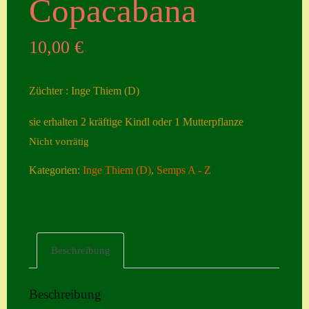
Copacabana
Seiten
10,00
€
Account
Allgemeine
Züchter : Inge Thiem (D)
Geschäftsbedingu
ngen
sie erhalten 2 kräftige Kindl oder 1 Mutterpflanze
Nicht vorrätig
Comeback &
Neuheiten
Kategorien:
Inge Thiem (D)
,
Semps A - Z
Datenschutzerklä
rung
Erster Umgang
Beschreibung
mit Semps
Gästebuch
Beschreibung
Heuffelii’s