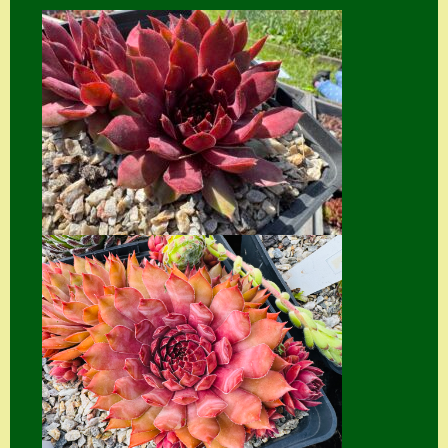
Home
Hostas
Impressum
Kasse
Kontakt
Mein Konto
Naturformen
S. x nixonii
Semps die ich
suche
Semps von A – Z
Shop