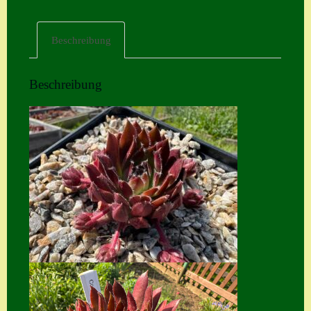
Home
Beschreibung
Hostas
Impressum
Beschreibung
Kasse
Kontakt
Mein Konto
Naturformen
S. x nixonii
Semps die ich
suche
Semps von A – Z
Shop