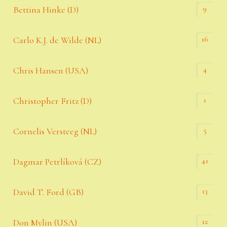
9
Bettina Hinke (D)
16
Carlo K.J. de Wilde (NL)
4
Chris Hansen (USA)
1
Christopher Fritz (D)
5
Cornelis Versteeg (NL)
41
Dagmar Petrlíková (CZ)
13
David T. Ford (GB)
12
Don Mylin (USA)