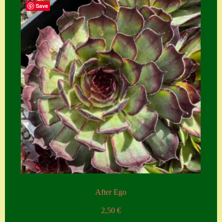
Save
After Ego
2,50
€