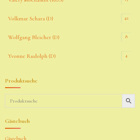
42
Volkmar Schara (D)
8
Wolfgang Bleicher (D)
4
Yvonne Rudolph (D)
Produktsuche
Gästebuch
Gästebuch