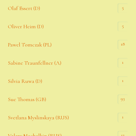
5
Olaf Essert (D)
5
Oliver Heim (D)
18
Pawel Tomczak (PL)
1
Sabine Traunfellner (A)
1
Silvia Ruwa (D)
93
Sue Thomas (GB)
1
Svetlana Myslinskaya (RUS)
13
Valery Mochalkin (RUS)