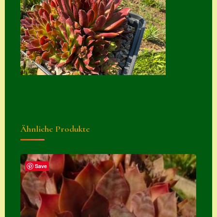
Suche
Sue Thomas
Translator
Versand
Versand von
Semps
Warenkorb
Ähnliche Produkte
Warenkorb
Widerrufsbelehru
ng
Save
Zahlung
Zahlungs- &
Versandinfos