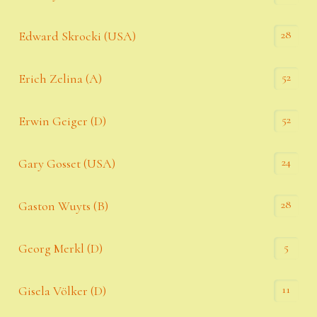
28
Edward Skrocki (USA)
52
Erich Zelina (A)
52
Erwin Geiger (D)
24
Gary Gosset (USA)
28
Gaston Wuyts (B)
5
Georg Merkl (D)
11
Gisela Völker (D)