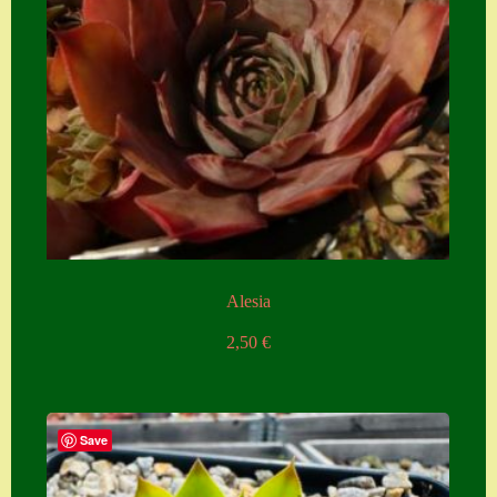
Zubehör
Zubehör
Alesia
2,50
€
Save