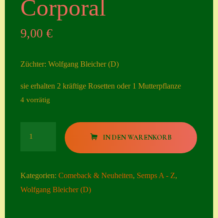
Corporal
Seiten
9,00
€
Account
Allgemeine
Züchter: Wolfgang Bleicher (D)
Geschäftsbedingu
ngen
sie erhalten 2 kräftige Rosetten oder 1 Mutterpflanze
4 vorrätig
Comeback &
Neuheiten
Corporal
Datenschutzerklä
IN DEN WARENKORB
Menge
rung
Erster Umgang
Kategorien:
Comeback & Neuheiten
,
Semps A - Z
,
mit Semps
Wolfgang Bleicher (D)
Gästebuch
Heuffelii’s