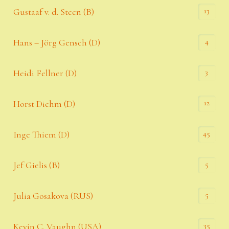
13
Gustaaf v. d. Steen (B)
4
Hans – Jörg Gensch (D)
3
Heidi Fellner (D)
12
Horst Diehm (D)
45
Inge Thiem (D)
5
Jef Gielis (B)
5
Julia Gosakova (RUS)
35
Kevin C. Vaughn (USA)