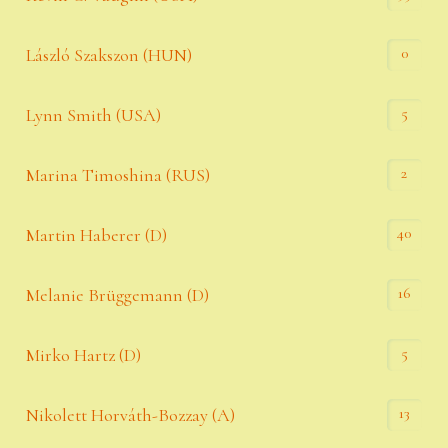
0
László Szakszon (HUN)
5
Lynn Smith (USA)
2
Marina Timoshina (RUS)
40
Martin Haberer (D)
16
Melanie Brüggemann (D)
5
Mirko Hartz (D)
13
Nikolett Horváth-Bozzay (A)