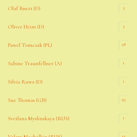
5
Olaf Essert (D)
5
Oliver Heim (D)
18
Pawel Tomczak (PL)
1
Sabine Traunfellner (A)
1
Silvia Ruwa (D)
93
Sue Thomas (GB)
1
Svetlana Myslinskaya (RUS)
13
Valery Mochalkin (RUS)