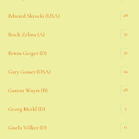
28
Edward Skrocki (USA)
52
Erich Zelina (A)
52
Erwin Geiger (D)
24
Gary Gosset (USA)
28
Gaston Wuyts (B)
5
Georg Merkl (D)
11
Gisela Völker (D)