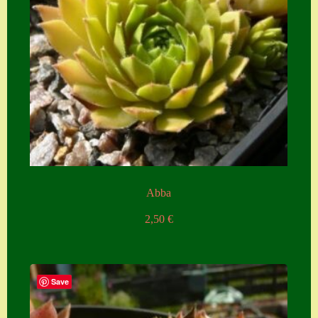
Zubehör
Zubehör
Abba
2,50
€
Save