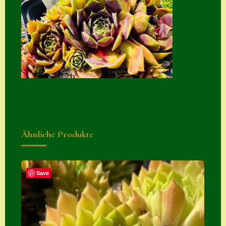
Suche
Sue Thomas
Translator
Versand
Versand von
Semps
Warenkorb
Ähnliche Produkte
Warenkorb
Widerrufsbelehru
ng
Save
Zahlung
Zahlungs- &
Versandinfos