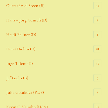
13
Gustaaf v. d. Steen (B)
4
Hans – Jörg Gensch (D)
3
Heidi Fellner (D)
12
Horst Diehm (D)
45
Inge Thiem (D)
5
Jef Gielis (B)
5
Julia Gosakova (RUS)
35
Kevin C. Vaughn (USA)