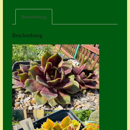
Home
Beschreibung
Hostas
Impressum
Beschreibung
Kasse
Kontakt
Mein Konto
Naturformen
S. x nixonii
Semps die ich
suche
Semps von A – Z
Shop