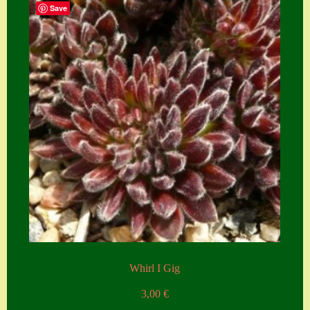
Save
Whirl I Gig
3,00
€