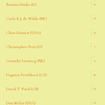
9
Bettina Hinke (D)
16
Carlo K.J. de Wilde (NL)
4
Chris Hansen (USA)
1
Christopher Fritz (D)
5
Cornelis Versteeg (NL)
41
Dagmar Petrlíková (CZ)
13
David T. Ford (GB)
12
Don Mylin (USA)