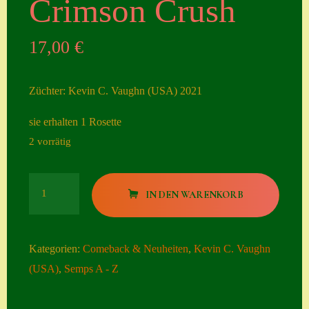
Crimson Crush
Seiten
17,00
€
Account
Allgemeine
Züchter: Kevin C. Vaughn (USA) 2021
Geschäftsbedingu
ngen
sie erhalten 1 Rosette
2 vorrätig
Comeback &
Neuheiten
Crimson
Datenschutzerklä
IN DEN WARENKORB
Crush
rung
Menge
Erster Umgang
Kategorien:
Comeback & Neuheiten
,
Kevin C. Vaughn
mit Semps
(USA)
,
Semps A - Z
Gästebuch
Heuffelii’s