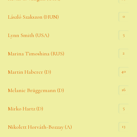
0
László Szakszon (HUN)
5
Lynn Smith (USA)
2
Marina Timoshina (RUS)
40
Martin Haberer (D)
16
Melanie Brüggemann (D)
5
Mirko Hartz (D)
13
Nikolett Horváth-Bozzay (A)