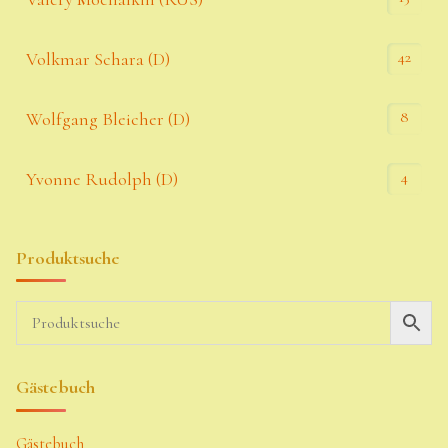
42
Volkmar Schara (D)
8
Wolfgang Bleicher (D)
4
Yvonne Rudolph (D)
Produktsuche
Gästebuch
Gästebuch