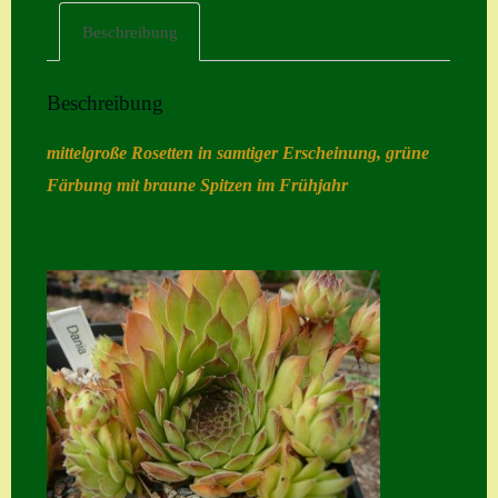
Beschreibung
Home
Hostas
Beschreibung
Impressum
mittelgroße Rosetten in samtiger Erscheinung, grüne
Kasse
Färbung mit braune Spitzen im Frühjahr
Kontakt
Mein Konto
Naturformen
S. x nixonii
Semps die ich
suche
Semps von A – Z
Shop