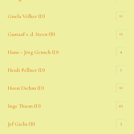
11
Gisela Völker (D)
13
Gustaaf v. d. Steen (B)
4
Hans – Jörg Gensch (D)
3
Heidi Fellner (D)
12
Horst Diehm (D)
45
Inge Thiem (D)
5
Jef Gielis (B)