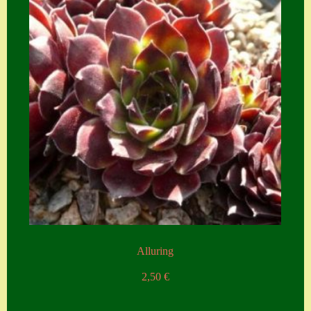
Zubehör
Zubehör
Alluring
2,50
€