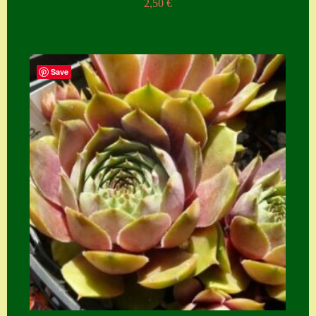
2,50
€
Save