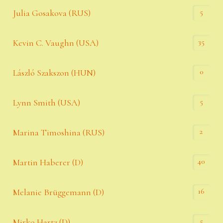
5
Julia Gosakova (RUS)
35
Kevin C. Vaughn (USA)
0
László Szakszon (HUN)
5
Lynn Smith (USA)
2
Marina Timoshina (RUS)
40
Martin Haberer (D)
16
Melanie Brüggemann (D)
5
Mirko Hartz (D)