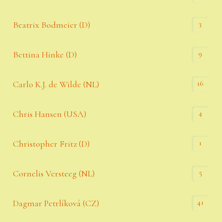
3
Beatrix Bodmeier (D)
9
Bettina Hinke (D)
16
Carlo K.J. de Wilde (NL)
4
Chris Hansen (USA)
1
Christopher Fritz (D)
5
Cornelis Versteeg (NL)
41
Dagmar Petrlíková (CZ)