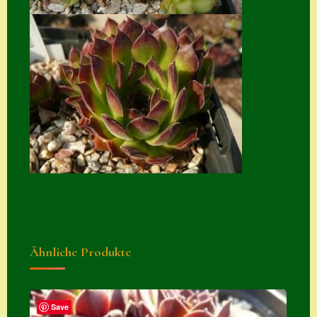
Suche
Sue Thomas
Translator
Versand
Versand von
Semps
Warenkorb
Warenkorb
Widerrufsbelehru
ng
Ähnliche Produkte
Zahlung
Zahlungs- &
Save
Versandinfos