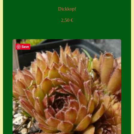
Dickkopf
2,50
€
Save