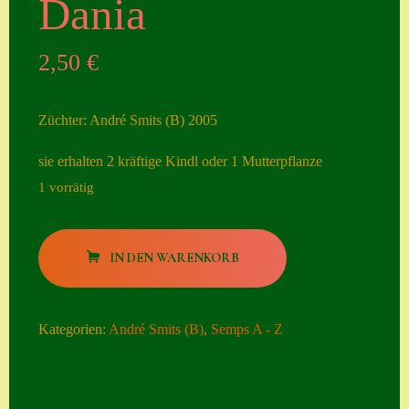
Dania
Seiten
2,50
€
Account
Allgemeine
Züchter: André Smits (B) 2005
Geschäftsbedingu
ngen
sie erhalten 2 kräftige Kindl oder 1 Mutterpflanze
1 vorrätig
Comeback &
Neuheiten
Dania
Datenschutzerklä
IN DEN WARENKORB
Menge
rung
Erster Umgang
Kategorien:
André Smits (B)
,
Semps A - Z
mit Semps
Gästebuch
Heuffelii’s