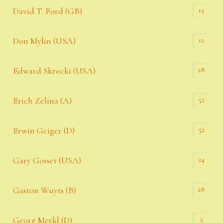
13
David T. Ford (GB)
12
Don Mylin (USA)
28
Edward Skrocki (USA)
52
Erich Zelina (A)
52
Erwin Geiger (D)
24
Gary Gosset (USA)
28
Gaston Wuyts (B)
5
Georg Merkl (D)