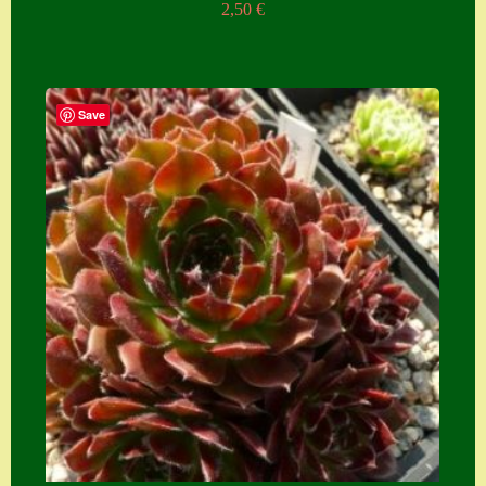
2,50
€
Save