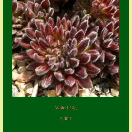
Whirl I Gig
3,00
€