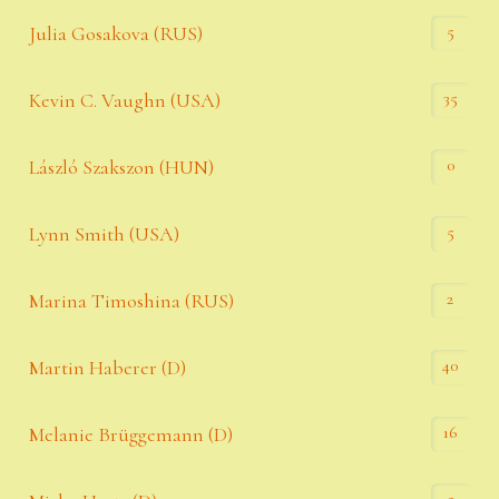
5
Julia Gosakova (RUS)
35
Kevin C. Vaughn (USA)
0
László Szakszon (HUN)
5
Lynn Smith (USA)
2
Marina Timoshina (RUS)
40
Martin Haberer (D)
16
Melanie Brüggemann (D)
5