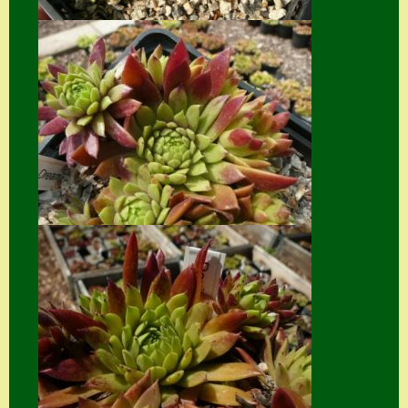
Suche
Sue Thomas
Translator
Versand
Versand von
Semps
Warenkorb
Warenkorb
Widerrufsbelehru
ng
Zahlung
Zahlungs- &
Versandinfos