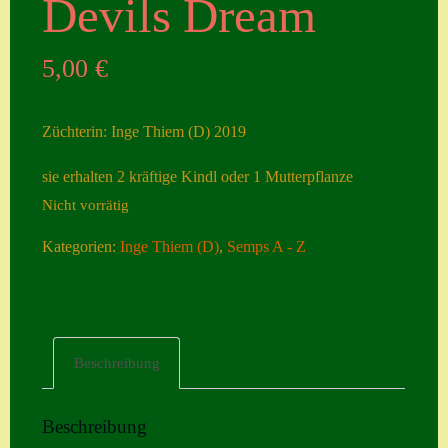
Devils Dream
Seiten
5,00
€
Account
Allgemeine
Züchterin: Inge Thiem (D) 2019
Geschäftsbedingu
ngen
sie erhalten 2 kräftige Kindl oder 1 Mutterpflanze
Nicht vorrätig
Comeback &
Neuheiten
Kategorien:
Inge Thiem (D)
,
Semps A - Z
Datenschutzerklä
rung
Erster Umgang
Beschreibung
mit Semps
Gästebuch
Beschreibung
Heuffelii’s