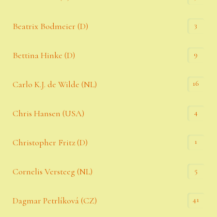
3
Beatrix Bodmeier (D)
9
Bettina Hinke (D)
16
Carlo K.J. de Wilde (NL)
4
Chris Hansen (USA)
1
Christopher Fritz (D)
5
Cornelis Versteeg (NL)
41
Dagmar Petrlíková (CZ)