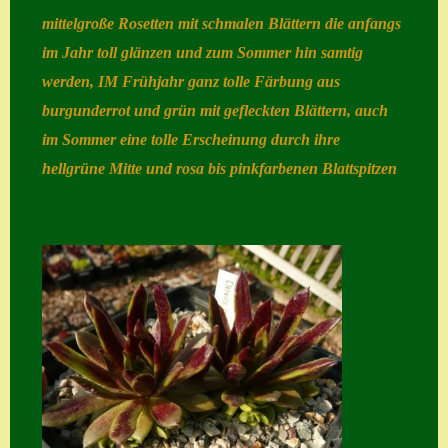
mittelgroße Rosetten mit schmalen Blättern die anfangs
Home
im Jahr toll glänzen und zum Sommer hin samtig
Hostas
werden, IM Frühjahr ganz tolle Färbung aus
Impressum
burgunderrot und grün mit gefleckten Blättern, auch
im Sommer eine tolle Erscheinung durch ihre
Kasse
hellgrüne Mitte und rosa bis pinkfarbenen Blattspitzen
Kontakt
Mein Konto
Naturformen
S. x nixonii
Semps die ich
suche
Semps von A – Z
Shop