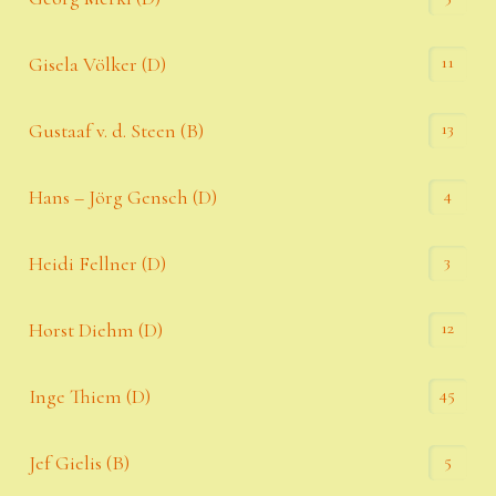
11
Gisela Völker (D)
13
Gustaaf v. d. Steen (B)
4
Hans – Jörg Gensch (D)
3
Heidi Fellner (D)
12
Horst Diehm (D)
45
Inge Thiem (D)
5
Jef Gielis (B)