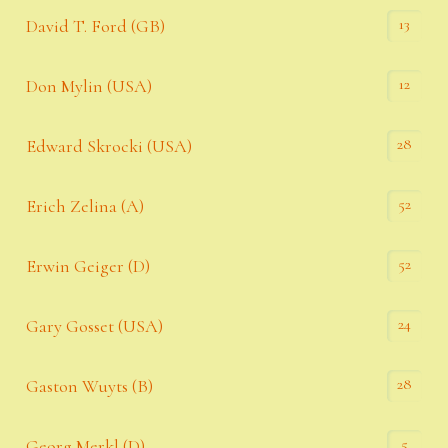
13
David T. Ford (GB)
12
Don Mylin (USA)
28
Edward Skrocki (USA)
52
Erich Zelina (A)
52
Erwin Geiger (D)
24
Gary Gosset (USA)
28
Gaston Wuyts (B)
5
Georg Merkl (D)