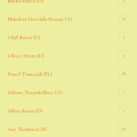
Mirko Hartz (D)
13
Nikolett Horváth-Bozzay (A)
5
Olaf Essert (D)
5
Oliver Heim (D)
18
Pawel Tomczak (PL)
1
Sabine Traunfellner (A)
1
Silvia Ruwa (D)
93
Sue Thomas (GB)