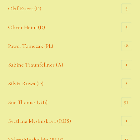
5
Olaf Essert (D)
5
Oliver Heim (D)
18
Pawel Tomczak (PL)
1
Sabine Traunfellner (A)
1
Silvia Ruwa (D)
93
Sue Thomas (GB)
1
Svetlana Myslinskaya (RUS)
13
Valery Mochalkin (RUS)