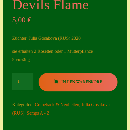
Devils Flame
Seiten
5,00
€
Account
Allgemeine
Züchter: Julia Gosakova (RUS) 2020
Geschäftsbedingu
ngen
sie erhalten 2 Rosetten oder 1 Mutterpflanze
5 vorrätig
Comeback &
Neuheiten
Devils
Datenschutzerklä
IN DEN WARENKORB
Flame
rung
Menge
Erster Umgang
Kategorien:
Comeback & Neuheiten
,
Julia Gosakova
mit Semps
(RUS)
,
Semps A - Z
Gästebuch
Heuffelii’s