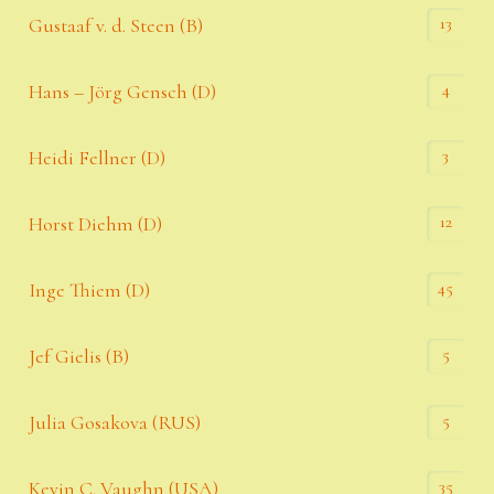
13
Gustaaf v. d. Steen (B)
4
Hans – Jörg Gensch (D)
3
Heidi Fellner (D)
12
Horst Diehm (D)
45
Inge Thiem (D)
5
Jef Gielis (B)
5
Julia Gosakova (RUS)
35
Kevin C. Vaughn (USA)