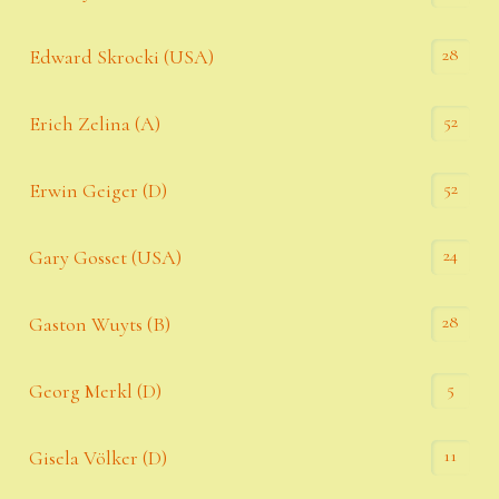
28
Edward Skrocki (USA)
52
Erich Zelina (A)
52
Erwin Geiger (D)
24
Gary Gosset (USA)
28
Gaston Wuyts (B)
5
Georg Merkl (D)
11
Gisela Völker (D)