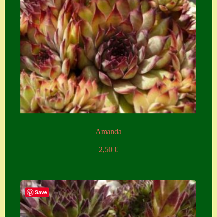
Zubehör
Zubehör
Amanda
2,50
€
Save