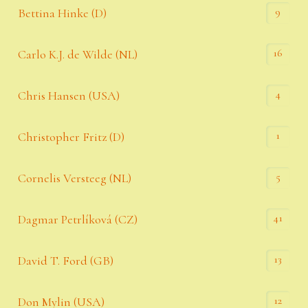
9
Bettina Hinke (D)
16
Carlo K.J. de Wilde (NL)
4
Chris Hansen (USA)
1
Christopher Fritz (D)
5
Cornelis Versteeg (NL)
41
Dagmar Petrlíková (CZ)
13
David T. Ford (GB)
12
Don Mylin (USA)