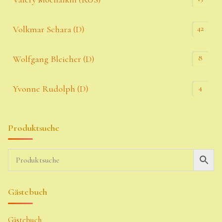
42
Volkmar Schara (D)
8
Wolfgang Bleicher (D)
4
Yvonne Rudolph (D)
Produktsuche
Gästebuch
Gästebuch