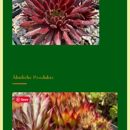
Suche
Sue Thomas
Translator
Versand
Versand von
Semps
Warenkorb
Ähnliche Produkte
Warenkorb
Widerrufsbelehru
ng
Save
Zahlung
Zahlungs- &
Versandinfos