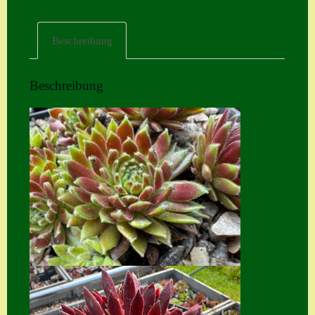
Home
Beschreibung
Hostas
Impressum
Beschreibung
Kasse
Kontakt
Mein Konto
Naturformen
S. x nixonii
Semps die ich
suche
Semps von A – Z
Shop