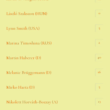
0
László Szakszon (HUN)
5
Lynn Smith (USA)
2
Marina Timoshina (RUS)
40
Martin Haberer (D)
16
Melanie Brüggemann (D)
5
Mirko Hartz (D)
13
Nikolett Horváth-Bozzay (A)