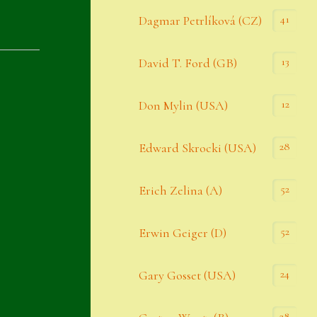
Datenschutzerklärung
41
Dagmar Petrlíková (CZ)
Erster Umgang mit Semps
13
David T. Ford (GB)
Gästebuch
Heuffelii’s
12
Don Mylin (USA)
Home
28
Edward Skrocki (USA)
Hostas
52
Erich Zelina (A)
Impressum
Kasse
52
Erwin Geiger (D)
Kontakt
24
Gary Gosset (USA)
Mein Konto
Naturformen
28