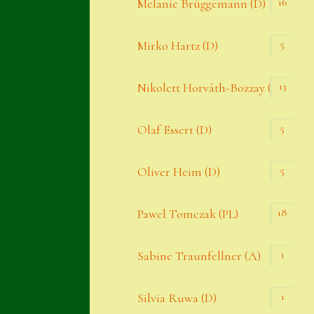
16
Melanie Brüggemann (D)
5
Mirko Hartz (D)
13
Nikolett Horváth-Bozzay (A)
5
Olaf Essert (D)
5
Oliver Heim (D)
18
Pawel Tomczak (PL)
1
Sabine Traunfellner (A)
1
Silvia Ruwa (D)