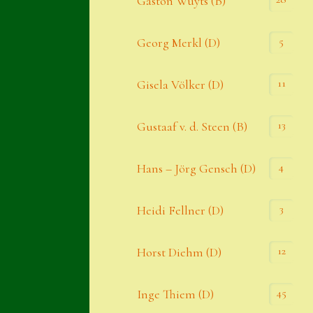
Gaston Wuyts (B)
S. x nixonii
5
Georg Merkl (D)
Semps die ich suche
Semps von A – Z
11
Gisela Völker (D)
Shop
13
Gustaaf v. d. Steen (B)
Suche
Sue Thomas
4
Hans – Jörg Gensch (D)
Translator
3
Heidi Fellner (D)
Versand
Versand von Semps
12
Horst Diehm (D)
Warenkorb
45
Inge Thiem (D)
Warenkorb