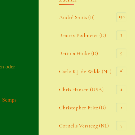
Kommentar-Feed
150
André Smits (B)
WordPress.org
3
Beatrix Bodmeier (D)
Kategorien
9
Bettina Hinke (D)
Allgemein
ten oder
16
Carlo K.J. de Wilde (NL)
Seiten
4
Chris Hansen (USA)
,
Semps
Account
1
Christopher Fritz (D)
Allgemeine Geschäftsbedingungen
5
Cornelis Versteeg (NL)
Comeback & Neuheiten