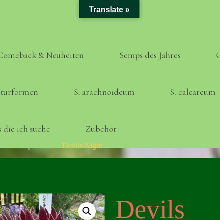
Translate »
Comeback & Neuheiten
Semps des Jahres
turformen
S. arachnoideum
S. calcareum
 die ich suche
Zubehör
Home
Semps A - Z
Devils Night
Devils