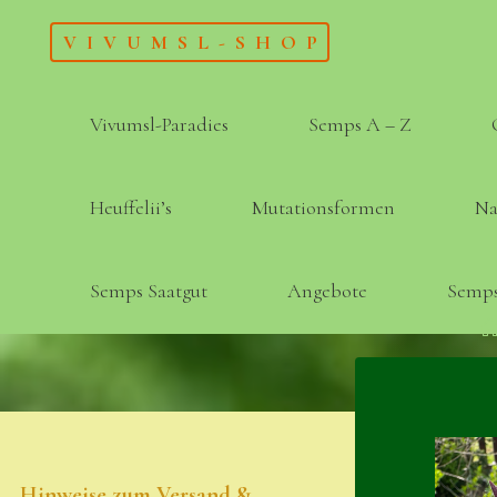
Skip
VIVUMSL-SHOP
to
content
Vivumsl-Paradies
Semps A – Z
Heuffelii’s
Mutationsformen
Na
Semps Saatgut
Angebote
Semps
Hinweise zum Versand &