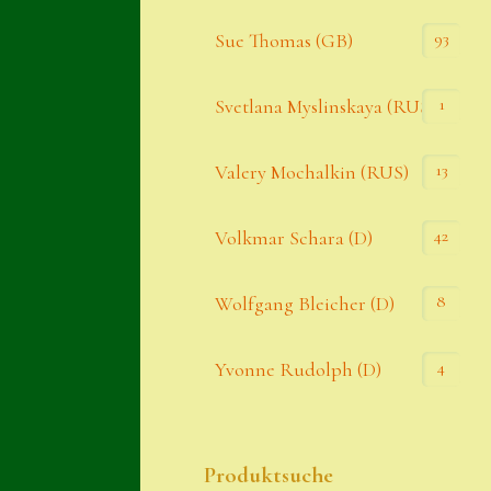
93
Sue Thomas (GB)
1
Svetlana Myslinskaya (RUS)
13
Valery Mochalkin (RUS)
42
Volkmar Schara (D)
8
Wolfgang Bleicher (D)
4
Yvonne Rudolph (D)
Produktsuche