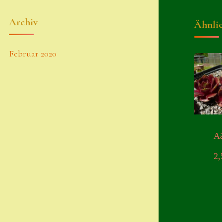
Archiv
Ähnli
Februar 2020
A
2