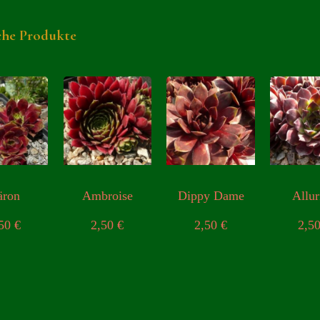
che Produkte
äron
Ambroise
Dippy Dame
Allur
,50
€
2,50
€
2,50
€
2,5