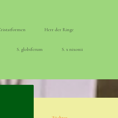
Cristatformen
Herr der Ringe
S. globiferum
S. x nixonii
Meta
Anmelden
Eintrags-Feed
Züchter