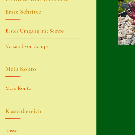
Erste Schritte
Erster Umgang mit Semps
Versand von Semps
Mein Konto
Mein Konto
Kassenbereich
Kasse