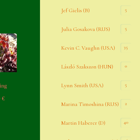
Widerrufsbelehrung
5
Jef Gielis (B)
Zahlung
5
Julia Gosakova (RUS)
Zahlungs- & Versandinfos
35
Zubehör
Kevin C. Vaughn (USA)
Zubehör
0
László Szakszon (HUN)
5
Lynn Smith (USA)
ing
0
€
2
Marina Timoshina (RUS)
40
Martin Haberer (D)