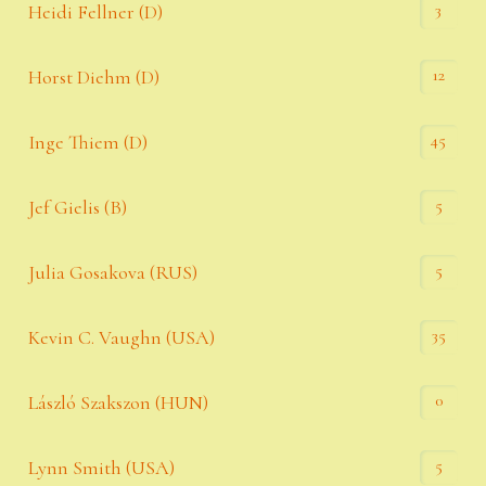
3
Heidi Fellner (D)
12
Horst Diehm (D)
45
Inge Thiem (D)
5
Jef Gielis (B)
5
Julia Gosakova (RUS)
35
Kevin C. Vaughn (USA)
0
László Szakszon (HUN)
5
Lynn Smith (USA)