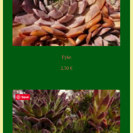
Fyke
2,50
€
Save