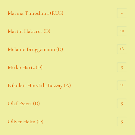
2
Marina Timoshina (RUS)
40
Martin Haberer (D)
16
Melanie Brüggemann (D)
5
Mirko Hartz (D)
13
Nikolett Horváth-Bozzay (A)
5
Olaf Essert (D)
5
Oliver Heim (D)