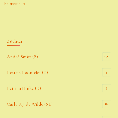
Februar 2020
Züchter
150
André Smits (B)
3
Beatrix Bodmeier (D)
9
Bettina Hinke (D)
16
Carlo K.J. de Wilde (NL)