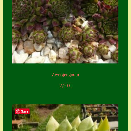
Zwergengnom
2,50
€
Save