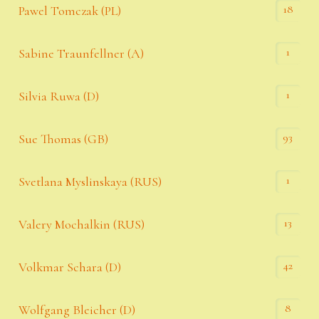
18
Pawel Tomczak (PL)
1
Sabine Traunfellner (A)
1
Silvia Ruwa (D)
93
Sue Thomas (GB)
1
Svetlana Myslinskaya (RUS)
13
Valery Mochalkin (RUS)
42
Volkmar Schara (D)
8
Wolfgang Bleicher (D)