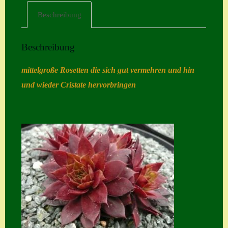
Beschreibung
Home
Hostas
Beschreibung
Impressum
mittelgroße Rosetten die sich gut vermehren und hin
Kasse
und wieder Cristate hervorbringen
Kontakt
Mein Konto
Naturformen
S. x nixonii
Semps die ich
suche
Semps von A – Z
Shop