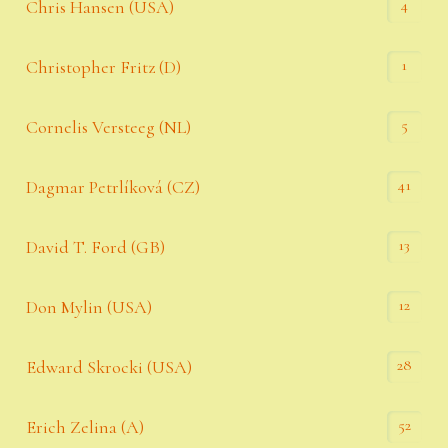
4
Chris Hansen (USA)
1
Christopher Fritz (D)
5
Cornelis Versteeg (NL)
41
Dagmar Petrlíková (CZ)
13
David T. Ford (GB)
12
Don Mylin (USA)
28
Edward Skrocki (USA)
52
Erich Zelina (A)