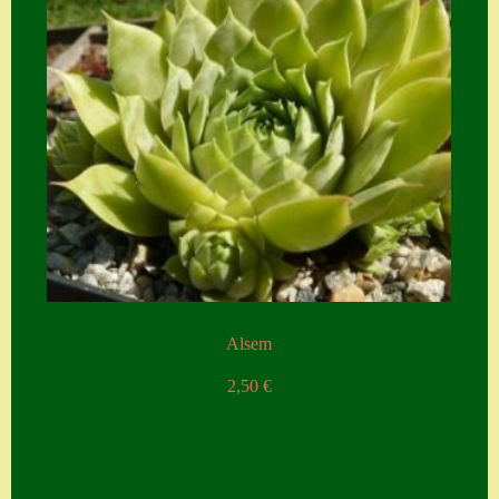
Alsem
2,50
€