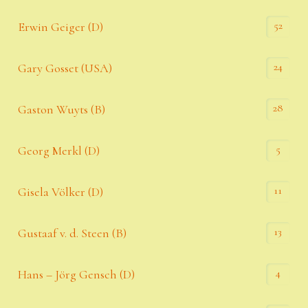
52
Erwin Geiger (D)
24
Gary Gosset (USA)
28
Gaston Wuyts (B)
5
Georg Merkl (D)
11
Gisela Völker (D)
13
Gustaaf v. d. Steen (B)
4
Hans – Jörg Gensch (D)