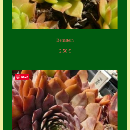
Bernstein
2,50
€
Save