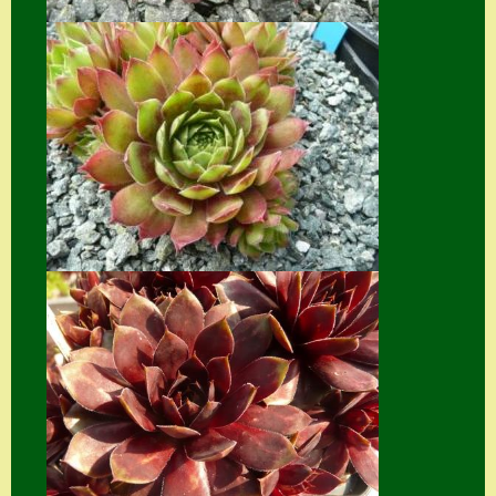
Suche
Sue Thomas
Translator
Versand
Versand von
Semps
Warenkorb
Warenkorb
Widerrufsbelehru
ng
Zahlung
Zahlungs- &
Versandinfos