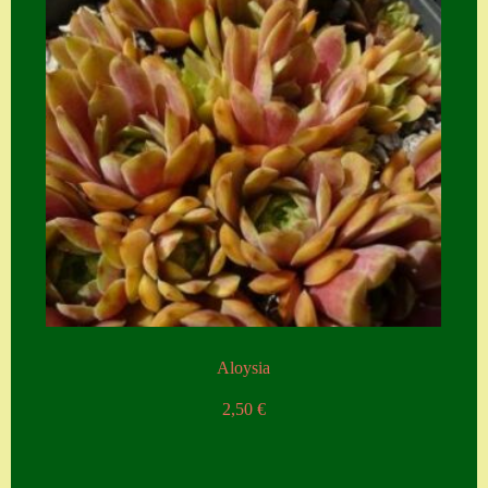
Aloysia
2,50
€