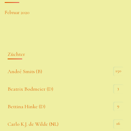
Februar 2020
Züchter
150
André Smits (B)
3
Beatrix Bodmeier (D)
9
Bettina Hinke (D)
16
Carlo K.J. de Wilde (NL)