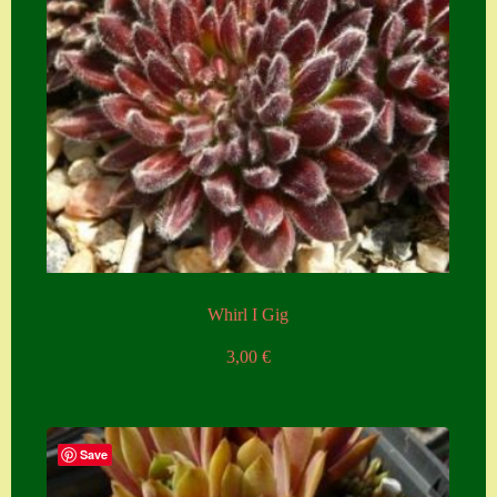
Whirl I Gig
3,00
€
Save