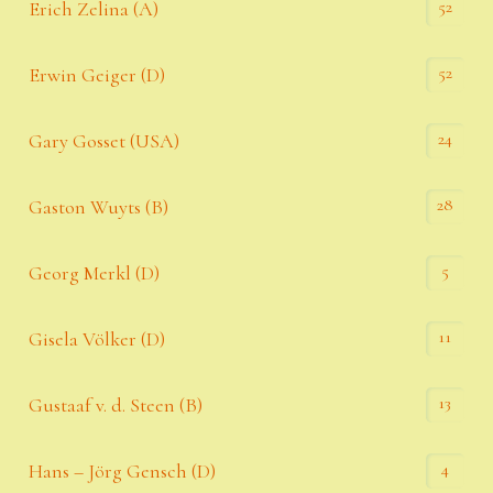
52
Erich Zelina (A)
52
Erwin Geiger (D)
24
Gary Gosset (USA)
28
Gaston Wuyts (B)
5
Georg Merkl (D)
11
Gisela Völker (D)
13
Gustaaf v. d. Steen (B)
4
Hans – Jörg Gensch (D)