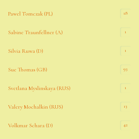
18
Pawel Tomczak (PL)
1
Sabine Traunfellner (A)
1
Silvia Ruwa (D)
93
Sue Thomas (GB)
1
Svetlana Myslinskaya (RUS)
13
Valery Mochalkin (RUS)
42
Volkmar Schara (D)