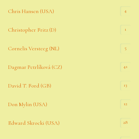
4
Chris Hansen (USA)
1
Christopher Fritz (D)
5
Cornelis Versteeg (NL)
41
Dagmar Petrlíková (CZ)
13
David T. Ford (GB)
12
Don Mylin (USA)
28
Edward Skrocki (USA)