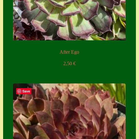
After Ego
2,50
€
Save