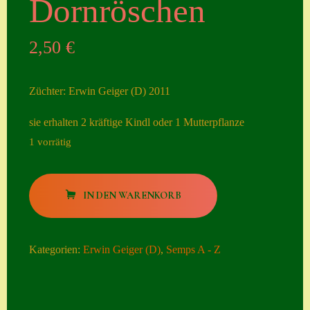
Dornröschen
Seiten
2,50
€
Account
Allgemeine
Züchter: Erwin Geiger (D) 2011
Geschäftsbedingu
ngen
sie erhalten 2 kräftige Kindl oder 1 Mutterpflanze
1 vorrätig
Comeback &
Neuheiten
Dornröschen
Datenschutzerklä
IN DEN WARENKORB
Menge
rung
Erster Umgang
Kategorien:
Erwin Geiger (D)
,
Semps A - Z
mit Semps
Gästebuch
Heuffelii’s