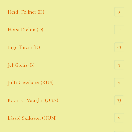
3
Heidi Fellner (D)
12
Horst Diehm (D)
45
Inge Thiem (D)
5
Jef Gielis (B)
5
Julia Gosakova (RUS)
35
Kevin C. Vaughn (USA)
0
László Szakszon (HUN)