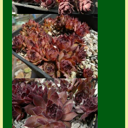
Suche
Sue Thomas
Translator
Versand
Versand von
Semps
Warenkorb
Warenkorb
Widerrufsbelehru
ng
Zahlung
Zahlungs- &
Versandinfos