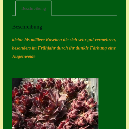
Beschreibung
Home
Hostas
Beschreibung
Impressum
kleine bis mittlere Rosetten die sich sehr gut vermehren,
Kasse
besonders im Frühjahr durch ihr dunkle Färbung eine
Kontakt
Augenweide
Mein Konto
Naturformen
S. x nixonii
Semps die ich
suche
Semps von A – Z
Shop