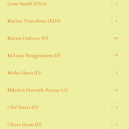
5
Lynn Smith (USA)
2
Marina Timoshina (RUS)
40
Martin Haberer (D)
16
Melanie Brüggemann (D)
5
Mirko Hartz (D)
13
Nikolett Horváth-Bozzay (A)
5
Olaf Essert (D)
5
Oliver Heim (D)