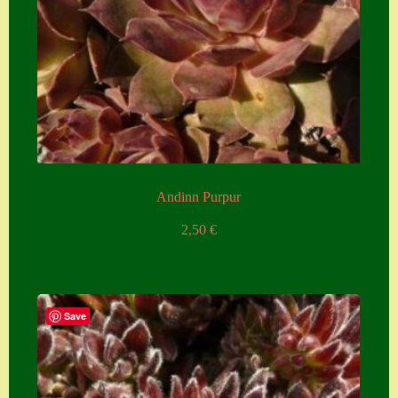
Andinn Purpur
2,50
€
Save