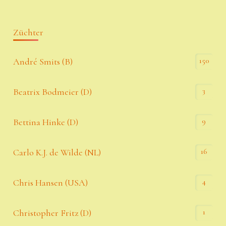
Züchter
150
André Smits (B)
3
Beatrix Bodmeier (D)
9
Bettina Hinke (D)
16
Carlo K.J. de Wilde (NL)
4
Chris Hansen (USA)
1
Christopher Fritz (D)