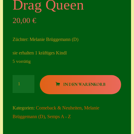
Drag Queen
Seiten
20,00
€
Account
Allgemeine
Züchter: Melanie Brüggemann (D)
Geschäftsbedingu
ngen
sie erhalten 1 kräftiges Kindl
5 vorrätig
Comeback &
Neuheiten
Drag
Datenschutzerklä
IN DEN WARENKORB
Queen
rung
Menge
Erster Umgang
Kategorien:
Comeback & Neuheiten
,
Melanie
mit Semps
Brüggemann (D)
,
Semps A - Z
Gästebuch
Heuffelii’s