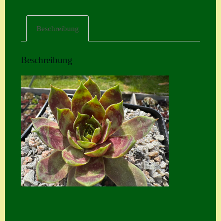
Home
Beschreibung
Hostas
Impressum
Beschreibung
Kasse
Kontakt
Mein Konto
Naturformen
S. x nixonii
Semps die ich
suche
Semps von A – Z
Shop