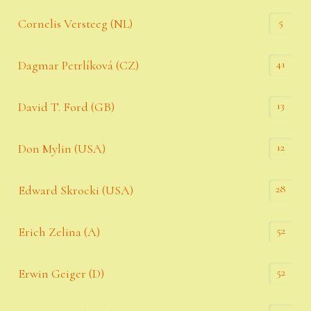
5
Cornelis Versteeg (NL)
41
Dagmar Petrlíková (CZ)
13
David T. Ford (GB)
12
Don Mylin (USA)
28
Edward Skrocki (USA)
52
Erich Zelina (A)
52
Erwin Geiger (D)