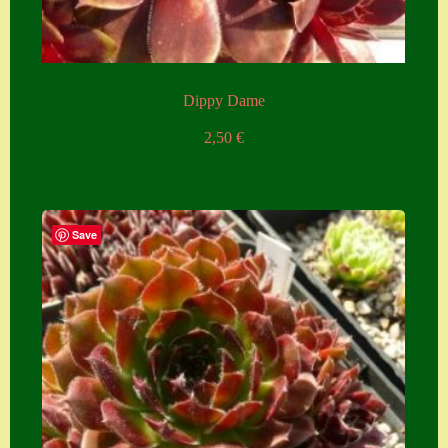
Dippy Dame
2,50
€
Save