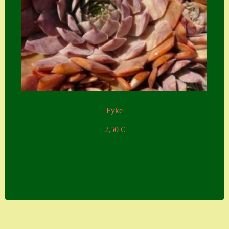
Fyke
2,50
€