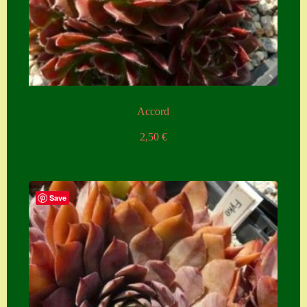
Accord
2,50
€
Save