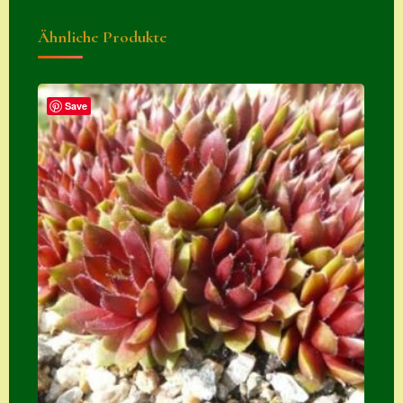
Suche
Ähnliche Produkte
Sue Thomas
Translator
Save
Versand
Versand von
Semps
Warenkorb
Warenkorb
Widerrufsbelehru
ng
Zahlung
Zahlungs- &
Versandinfos