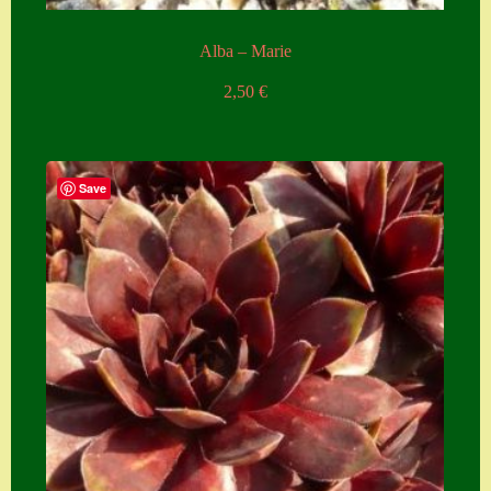
Zubehör
Alba – Marie
Zubehör
2,50
€
Save