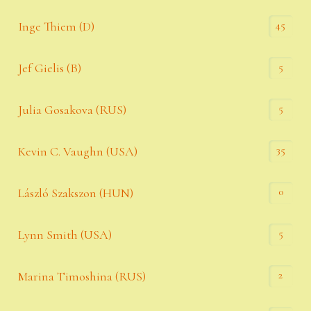
45
Inge Thiem (D)
5
Jef Gielis (B)
5
Julia Gosakova (RUS)
35
Kevin C. Vaughn (USA)
0
László Szakszon (HUN)
5
Lynn Smith (USA)
2
Marina Timoshina (RUS)