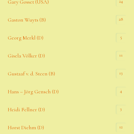
24
Gary Gosset (USA)
28
Gaston Wuyts (B)
5
Georg Merkl (D)
11
Gisela Völker (D)
13
Gustaaf v. d. Steen (B)
4
Hans – Jörg Gensch (D)
3
Heidi Fellner (D)
12
Horst Diehm (D)