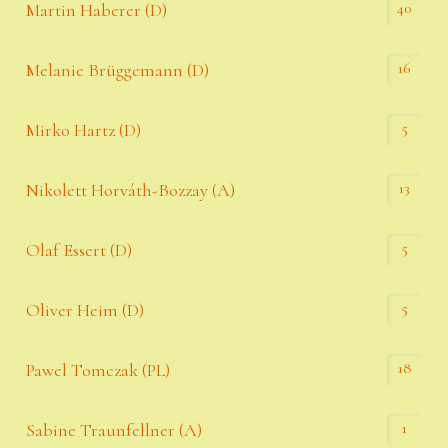
40
Martin Haberer (D)
16
Melanie Brüggemann (D)
5
Mirko Hartz (D)
13
Nikolett Horváth-Bozzay (A)
5
Olaf Essert (D)
5
Oliver Heim (D)
18
Pawel Tomczak (PL)
1
Sabine Traunfellner (A)