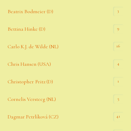
3
Beatrix Bodmeier (D)
9
Bettina Hinke (D)
16
Carlo K.J. de Wilde (NL)
4
Chris Hansen (USA)
1
Christopher Fritz (D)
5
Cornelis Versteeg (NL)
41
Dagmar Petrlíková (CZ)