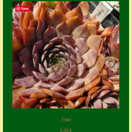
Save
Zubehör
Zubehör
Fyke
2,50
€