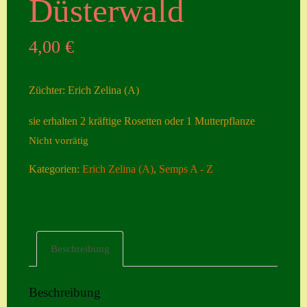
Düsterwald
Seiten
4,00
€
Account
Allgemeine
Züchter: Erich Zelina (A)
Geschäftsbedingu
ngen
sie erhalten 2 kräftige Rosetten oder 1 Mutterpflanze
Nicht vorrätig
Comeback &
Neuheiten
Kategorien:
Erich Zelina (A)
,
Semps A - Z
Datenschutzerklä
rung
Erster Umgang
Beschreibung
mit Semps
Gästebuch
Beschreibung
Heuffelii’s