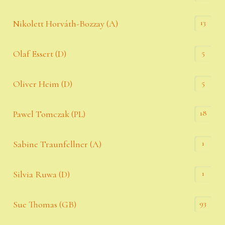
13
Nikolett Horváth-Bozzay (A)
5
Olaf Essert (D)
5
Oliver Heim (D)
18
Pawel Tomczak (PL)
1
Sabine Traunfellner (A)
1
Silvia Ruwa (D)
93
Sue Thomas (GB)