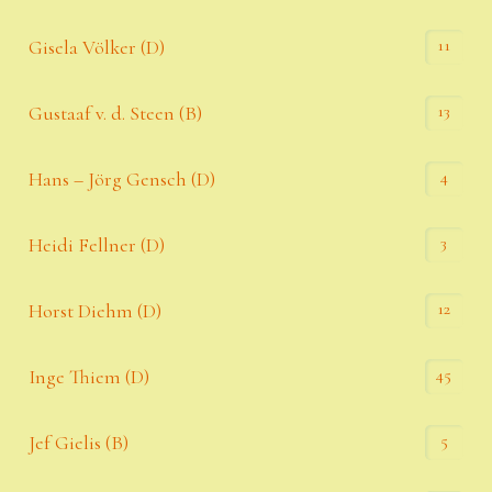
11
Gisela Völker (D)
13
Gustaaf v. d. Steen (B)
4
Hans – Jörg Gensch (D)
3
Heidi Fellner (D)
12
Horst Diehm (D)
45
Inge Thiem (D)
5
Jef Gielis (B)