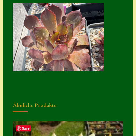
Home
Hostas
Impressum
Kasse
Kontakt
Mein Konto
Naturformen
S. x nixonii
Semps die ich
Ähnliche Produkte
suche
Semps von A – Z
Save
Shop