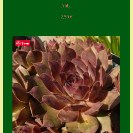
Abba
2,50
€
Save