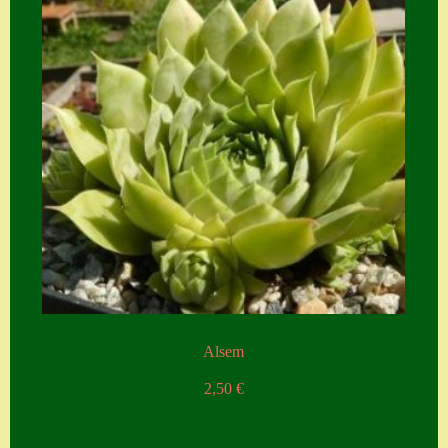
Suche
Sue Thomas
Translator
Versand
Versand von
Semps
Warenkorb
Warenkorb
Widerrufsbelehru
ng
Alsem
Zahlung
2,50
€
Zahlungs- &
Versandinfos