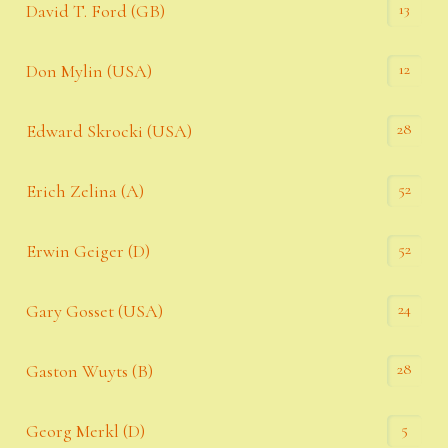
13
David T. Ford (GB)
12
Don Mylin (USA)
28
Edward Skrocki (USA)
52
Erich Zelina (A)
52
Erwin Geiger (D)
24
Gary Gosset (USA)
28
Gaston Wuyts (B)
5
Georg Merkl (D)