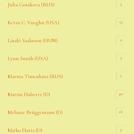
5
Julia Gosakova (RUS)
35
Kevin C. Vaughn (USA)
0
László Szakszon (HUN)
5
Lynn Smith (USA)
2
Marina Timoshina (RUS)
40
Martin Haberer (D)
16
Melanie Brüggemann (D)
5
Mirko Hartz (D)