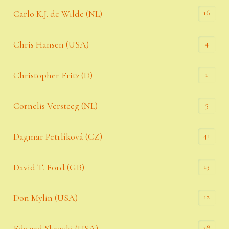
16
Carlo K.J. de Wilde (NL)
4
Chris Hansen (USA)
1
Christopher Fritz (D)
5
Cornelis Versteeg (NL)
41
Dagmar Petrlíková (CZ)
13
David T. Ford (GB)
12
Don Mylin (USA)
28
Edward Skrocki (USA)