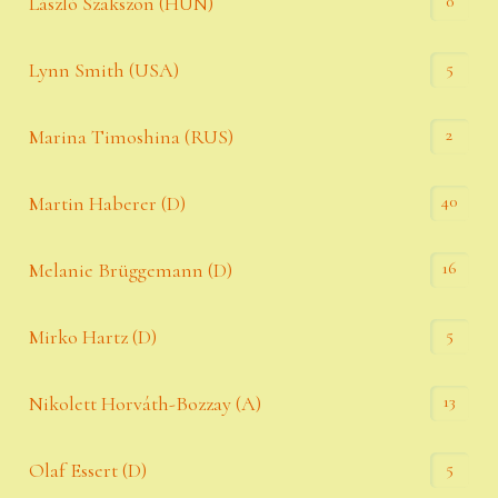
0
László Szakszon (HUN)
5
Lynn Smith (USA)
2
Marina Timoshina (RUS)
40
Martin Haberer (D)
16
Melanie Brüggemann (D)
5
Mirko Hartz (D)
13
Nikolett Horváth-Bozzay (A)
5
Olaf Essert (D)