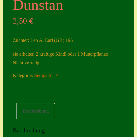
Dunstan
Seiten
2,50
€
Account
Allgemeine
Züchter: Len A. Earl (GB) 1961
Geschäftsbedingu
ngen
sie erhalten 2 kräftige Kindl oder 1 Mutterpflanze
Nicht vorrätig
Comeback &
Neuheiten
Kategorie:
Semps A - Z
Datenschutzerklä
rung
Erster Umgang
Beschreibung
mit Semps
Gästebuch
Beschreibung
Heuffelii’s