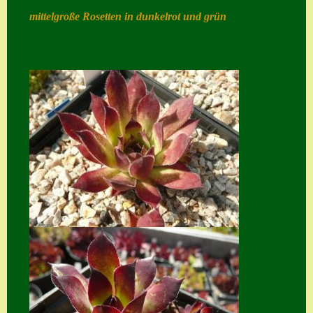
mittelgroße Rosetten in dunkelrot und grün
Home
Hostas
Impressum
Kasse
Kontakt
Mein Konto
Naturformen
S. x nixonii
Semps die ich
suche
Semps von A – Z
Shop