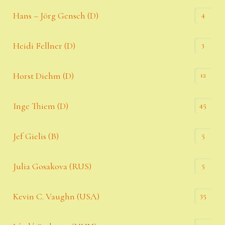
4
Hans – Jörg Gensch (D)
3
Heidi Fellner (D)
12
Horst Diehm (D)
45
Inge Thiem (D)
5
Jef Gielis (B)
5
Julia Gosakova (RUS)
35
Kevin C. Vaughn (USA)