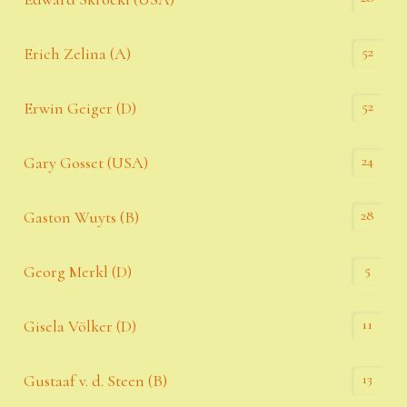
52
Erich Zelina (A)
52
Erwin Geiger (D)
24
Gary Gosset (USA)
28
Gaston Wuyts (B)
5
Georg Merkl (D)
11
Gisela Völker (D)
13
Gustaaf v. d. Steen (B)