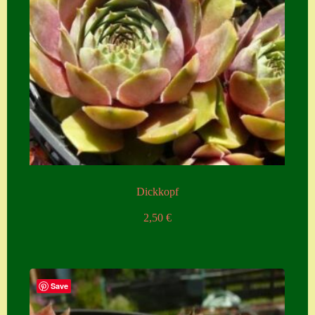
Dickkopf
2,50
€
Save