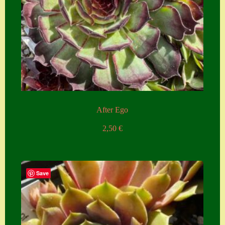
Zubehör
Zubehör
After Ego
2,50
€
Save