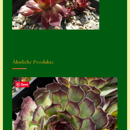
Suche
Sue Thomas
Translator
Versand
Versand von
Semps
Ähnliche Produkte
Warenkorb
Warenkorb
Save
Widerrufsbelehru
ng
Zahlung
Zahlungs- &
Versandinfos