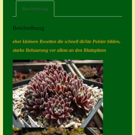
Beschreibung
Home
Hostas
Beschreibung
Impressum
eher kleinere Rosetten die schnell dichte Polster bilden,
Kasse
starke Behaarung vor allem an den Blattspitzen
Kontakt
Mein Konto
Naturformen
S. x nixonii
Semps die ich
suche
Semps von A – Z
Shop