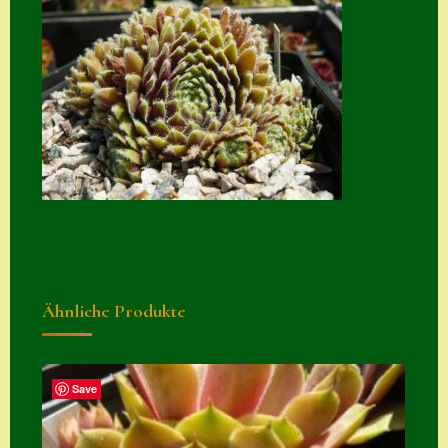
Suche
Sue Thomas
Translator
Versand
Versand von
Semps
Warenkorb
Warenkorb
Ähnliche Produkte
Widerrufsbelehru
ng
Zahlung
Save
Zahlungs- &
Versandinfos