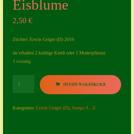
Eisblume
Seiten
2,50
€
Account
Allgemeine
Züchter: Erwin Geiger (D) 2019
Geschäftsbedingu
ngen
sie erhalten 2 kräftige Kindl oder 1 Mutterpflanze
3 vorrätig
Comeback &
Neuheiten
Eisblume
Datenschutzerklä
IN DEN WARENKORB
Menge
rung
Erster Umgang
Kategorien:
Erwin Geiger (D)
,
Semps A - Z
mit Semps
Gästebuch
Heuffelii’s