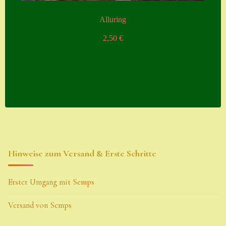
Alluring
2,50
€
Hinweise zum Versand & Erste Schritte
Erster Umgang mit Semps
Versand von Semps