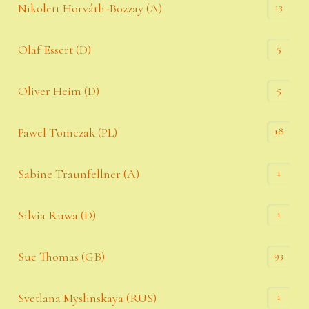
13
Nikolett Horváth-Bozzay (A)
5
Olaf Essert (D)
5
Oliver Heim (D)
18
Pawel Tomczak (PL)
1
Sabine Traunfellner (A)
1
Silvia Ruwa (D)
93
Sue Thomas (GB)
1
Svetlana Myslinskaya (RUS)