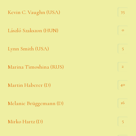
35
Kevin C. Vaughn (USA)
0
László Szakszon (HUN)
5
Lynn Smith (USA)
2
Marina Timoshina (RUS)
40
Martin Haberer (D)
16
Melanie Brüggemann (D)
5
Mirko Hartz (D)