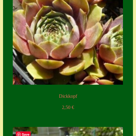
Zubehör
Zubehör
Dickkopf
2,50
€
Save