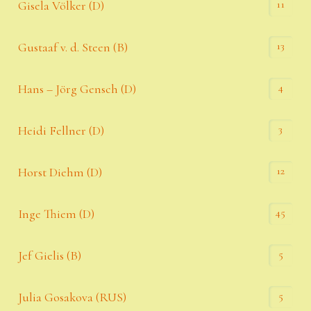
11
Gisela Völker (D)
13
Gustaaf v. d. Steen (B)
4
Hans – Jörg Gensch (D)
3
Heidi Fellner (D)
12
Horst Diehm (D)
45
Inge Thiem (D)
5
Jef Gielis (B)
5
Julia Gosakova (RUS)