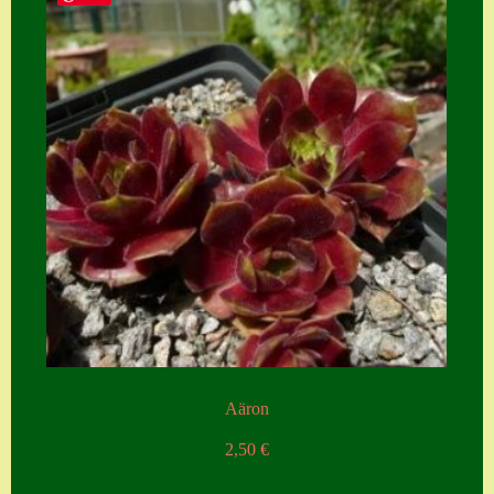
Aäron
2,50
€