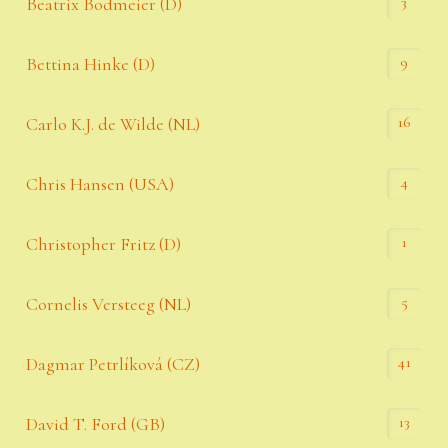
3
Beatrix Bodmeier (D)
9
Bettina Hinke (D)
16
Carlo K.J. de Wilde (NL)
4
Chris Hansen (USA)
1
Christopher Fritz (D)
5
Cornelis Versteeg (NL)
41
Dagmar Petrlíková (CZ)
13
David T. Ford (GB)