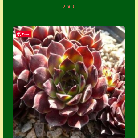
2,50
€
Save