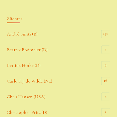
Züchter
150
André Smits (B)
3
Beatrix Bodmeier (D)
9
Bettina Hinke (D)
16
Carlo K.J. de Wilde (NL)
4
Chris Hansen (USA)
1
Christopher Fritz (D)