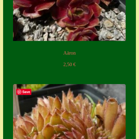
Aäron
2,50
€
Save