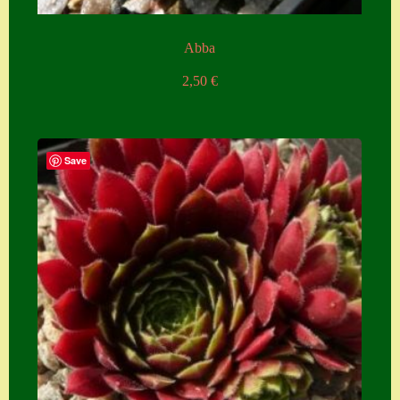
Abba
2,50
€
Save