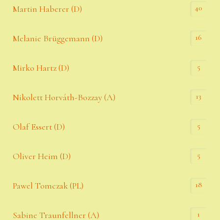
40
Martin Haberer (D)
16
Melanie Brüggemann (D)
5
Mirko Hartz (D)
13
Nikolett Horváth-Bozzay (A)
5
Olaf Essert (D)
5
Oliver Heim (D)
18
Pawel Tomczak (PL)
1
Sabine Traunfellner (A)