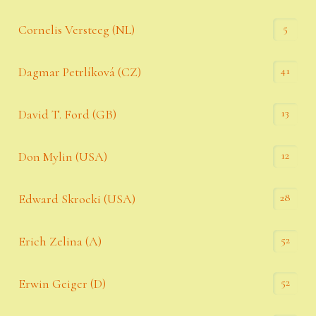
5
Cornelis Versteeg (NL)
41
Dagmar Petrlíková (CZ)
13
David T. Ford (GB)
12
Don Mylin (USA)
28
Edward Skrocki (USA)
52
Erich Zelina (A)
52
Erwin Geiger (D)