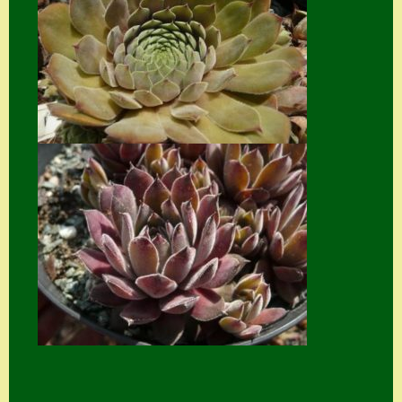
Suche
Sue Thomas
Translator
Versand
Versand von
Semps
Warenkorb
Warenkorb
Widerrufsbelehru
ng
Zahlung
Zahlungs- &
Versandinfos