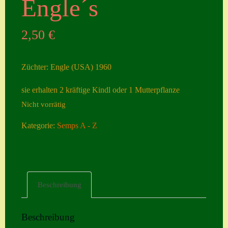
Engle´s
Seiten
2,50
€
Account
Allgemeine
Züchter: Engle (USA) 1960
Geschäftsbedingu
ngen
sie erhalten 2 kräftige Kindl oder 1 Mutterpflanze
Nicht vorrätig
Comeback &
Neuheiten
Kategorie:
Semps A - Z
Datenschutzerklä
rung
Erster Umgang
Beschreibung
mit Semps
Gästebuch
Beschreibung
Heuffelii’s