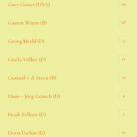
24
Gary Gosset (USA)
28
Gaston Wuyts (B)
5
Georg Merkl (D)
11
Gisela Völker (D)
13
Gustaaf v. d. Steen (B)
4
Hans – Jörg Gensch (D)
3
Heidi Fellner (D)
12
Horst Diehm (D)