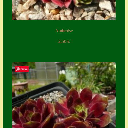
Ambroise
2,50
€
Save