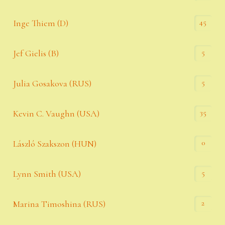
45
Inge Thiem (D)
5
Jef Gielis (B)
5
Julia Gosakova (RUS)
35
Kevin C. Vaughn (USA)
0
László Szakszon (HUN)
5
Lynn Smith (USA)
2
Marina Timoshina (RUS)