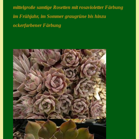
mittelgroße samtige Rosetten mit rosavioletter Färbung
Home
im Frühjahr, im Sommer graugrüne bis hinzu
Hostas
ockerfarbener Färbung
Impressum
Kasse
Kontakt
Mein Konto
Naturformen
S. x nixonii
Semps die ich
suche
Semps von A – Z
Shop