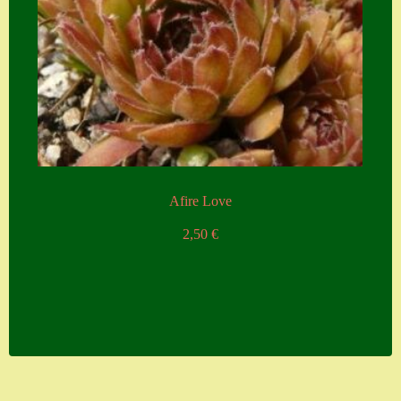
Afire Love
2,50
€