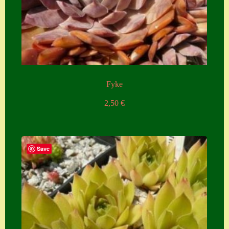
Fyke
2,50
€
Save