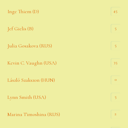
45
Inge Thiem (D)
5
Jef Gielis (B)
5
Julia Gosakova (RUS)
35
Kevin C. Vaughn (USA)
0
László Szakszon (HUN)
5
Lynn Smith (USA)
2
Marina Timoshina (RUS)