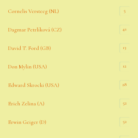
5
Cornelis Versteeg (NL)
41
Dagmar Petrlíková (CZ)
13
David T. Ford (GB)
12
Don Mylin (USA)
28
Edward Skrocki (USA)
52
Erich Zelina (A)
52
Erwin Geiger (D)