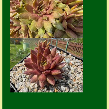
Suche
Sue Thomas
Translator
Versand
Versand von
Semps
Warenkorb
Warenkorb
Widerrufsbelehru
ng
Zahlung
Zahlungs- &
Versandinfos