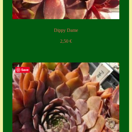
Dippy Dame
2,50
€
Save