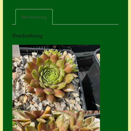
Home
Beschreibung
Hostas
Impressum
Beschreibung
Kasse
Kontakt
Mein Konto
Naturformen
S. x nixonii
Semps die ich
suche
Semps von A – Z
Shop