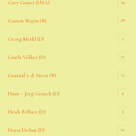
24
Gary Gosset (USA)
28
Gaston Wuyts (B)
5
Georg Merkl (D)
11
Gisela Völker (D)
13
Gustaaf v. d. Steen (B)
4
Hans – Jörg Gensch (D)
3
Heidi Fellner (D)
12
Horst Diehm (D)