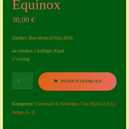
Equinox
Seiten
30,00
€
Account
Allgemeine
Züchter: Don Mylin (USA) 2016
Geschäftsbedingu
ngen
sie erhalten 1 kräftiges Kindl
2 vorrätig
Comeback &
Neuheiten
Equinox
Datenschutzerklä
IN DEN WARENKORB
Menge
rung
Erster Umgang
Kategorien:
Comeback & Neuheiten
,
Don Mylin (USA)
,
mit Semps
Semps A - Z
Gästebuch
Heuffelii’s