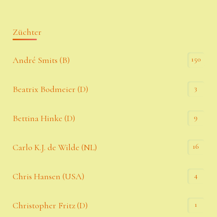
Züchter
150
André Smits (B)
3
Beatrix Bodmeier (D)
9
Bettina Hinke (D)
16
Carlo K.J. de Wilde (NL)
4
Chris Hansen (USA)
1
Christopher Fritz (D)