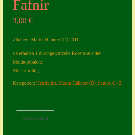
Fafnir
Seiten
3,00
€
Account
Allgemeine
Züchter : Martin Haberer (D) 2011
Geschäftsbedingu
ngen
sie erhalten 1 durchgewurzelte Rosette aus der
Multitopfpalette
Comeback &
Nicht vorrätig
Neuheiten
Datenschutzerklä
Kategorien:
Heuffelii’s
,
Martin Haberer (D)
,
Semps A - Z
rung
Erster Umgang
mit Semps
Beschreibung
Gästebuch
Heuffelii’s