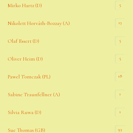
5
Mirko Hartz (D)
13
Nikolett Horváth-Bozzay (A)
5
Olaf Essert (D)
5
Oliver Heim (D)
18
Pawel Tomczak (PL)
1
Sabine Traunfellner (A)
1
Silvia Ruwa (D)
93
Sue Thomas (GB)