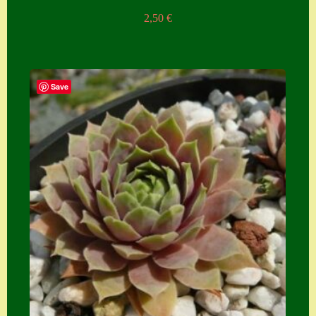
2,50
€
Save