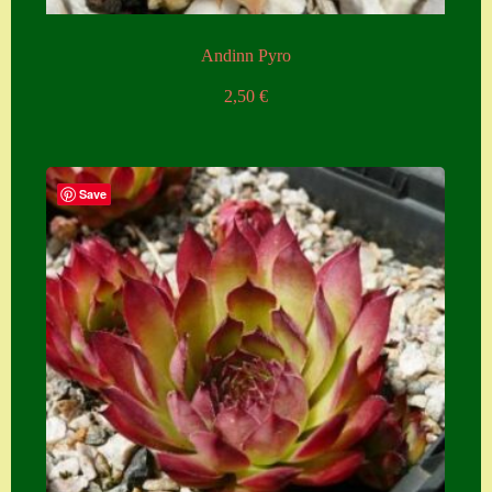
Andinn Pyro
2,50
€
Save