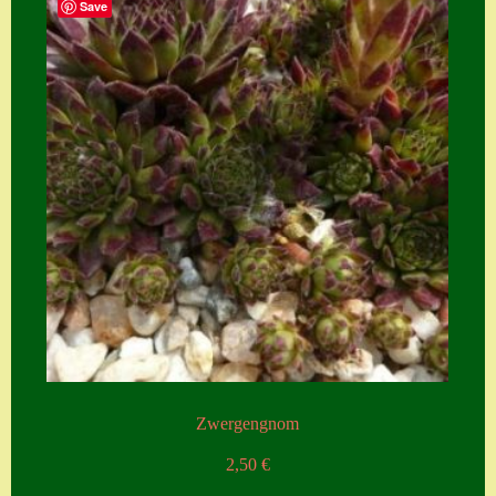
Save
Zubehör
Zubehör
Zwergengnom
2,50
€