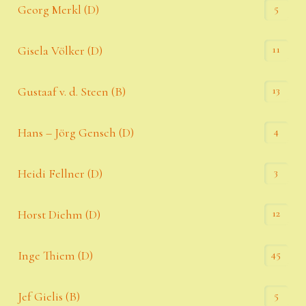
5
Georg Merkl (D)
11
Gisela Völker (D)
13
Gustaaf v. d. Steen (B)
4
Hans – Jörg Gensch (D)
3
Heidi Fellner (D)
12
Horst Diehm (D)
45
Inge Thiem (D)
5
Jef Gielis (B)