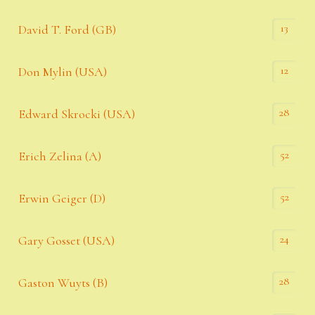
13
David T. Ford (GB)
12
Don Mylin (USA)
28
Edward Skrocki (USA)
52
Erich Zelina (A)
52
Erwin Geiger (D)
24
Gary Gosset (USA)
28
Gaston Wuyts (B)