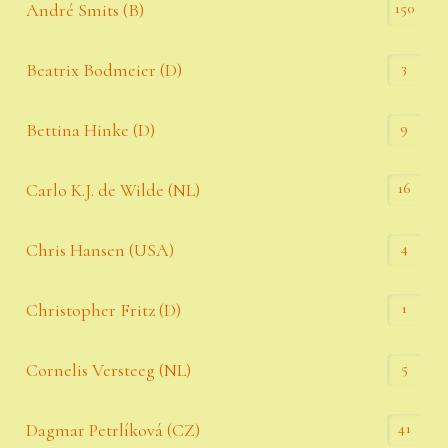
150
André Smits (B)
3
Beatrix Bodmeier (D)
9
Bettina Hinke (D)
16
Carlo K.J. de Wilde (NL)
4
Chris Hansen (USA)
1
Christopher Fritz (D)
5
Cornelis Versteeg (NL)
41
Dagmar Petrlíková (CZ)