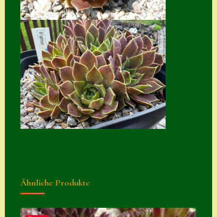
Suche
Sue Thomas
Translator
Versand
Versand von
Semps
Warenkorb
Warenkorb
Widerrufsbelehru
ng
Ähnliche Produkte
Zahlung
Zahlungs- &
Versandinfos