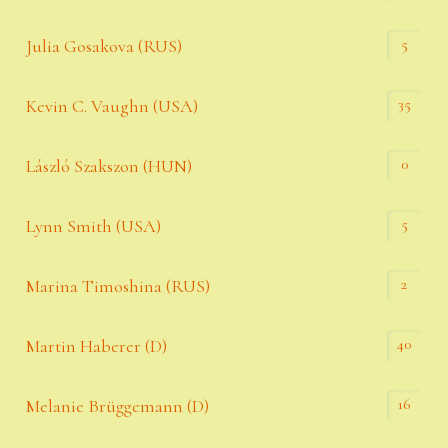
5
Julia Gosakova (RUS)
35
Kevin C. Vaughn (USA)
0
László Szakszon (HUN)
5
Lynn Smith (USA)
2
Marina Timoshina (RUS)
40
Martin Haberer (D)
16
Melanie Brüggemann (D)