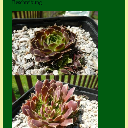
Beschreibung
Home
Hostas
Impressum
Kasse
Kontakt
Mein Konto
Naturformen
S. x nixonii
Semps die ich
suche
Semps von A – Z
Shop