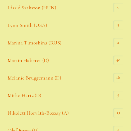
0
László Szakszon (HUN)
5
Lynn Smith (USA)
2
Marina Timoshina (RUS)
40
Martin Haberer (D)
16
Melanie Brüggemann (D)
5
Mirko Hartz (D)
13
Nikolett Horváth-Bozzay (A)
5
Olaf Essert (D)