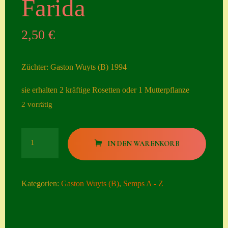
Farida
Seiten
2,50
€
Account
Allgemeine
Züchter: Gaston Wuyts (B) 1994
Geschäftsbedingu
ngen
sie erhalten 2 kräftige Rosetten oder 1 Mutterpflanze
2 vorrätig
Comeback &
Neuheiten
Farida
Datenschutzerklä
IN DEN WARENKORB
Menge
rung
Erster Umgang
Kategorien:
Gaston Wuyts (B)
,
Semps A - Z
mit Semps
Gästebuch
Heuffelii’s