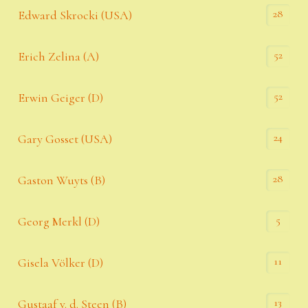
28
Edward Skrocki (USA)
52
Erich Zelina (A)
52
Erwin Geiger (D)
24
Gary Gosset (USA)
28
Gaston Wuyts (B)
5
Georg Merkl (D)
11
Gisela Völker (D)
13
Gustaaf v. d. Steen (B)