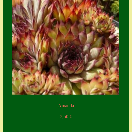
Amanda
2,50
€