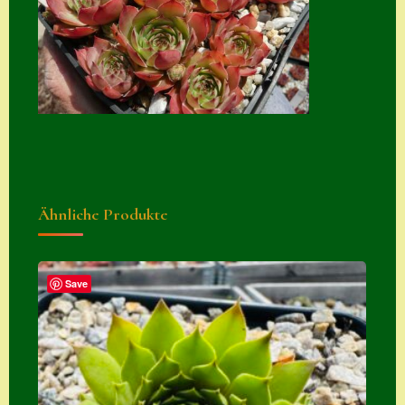
Suche
Sue Thomas
Translator
Versand
Versand von
Semps
Ähnliche Produkte
Warenkorb
Warenkorb
Widerrufsbelehru
Save
ng
Zahlung
Zahlungs- &
Versandinfos