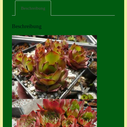
Beschreibung
Home
Hostas
Beschreibung
Impressum
Kasse
Kontakt
Mein Konto
Naturformen
S. x nixonii
Semps die ich
suche
Semps von A – Z
Shop