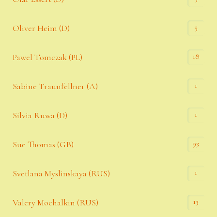
5
Oliver Heim (D)
18
Pawel Tomczak (PL)
1
Sabine Traunfellner (A)
1
Silvia Ruwa (D)
93
Sue Thomas (GB)
1
Svetlana Myslinskaya (RUS)
13
Valery Mochalkin (RUS)