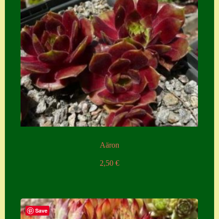
Aäron
2,50
€
Save