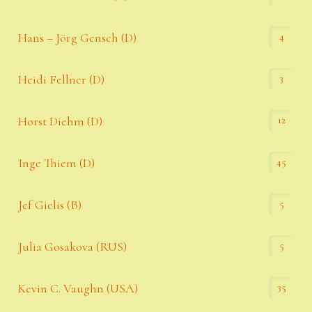
4
Hans – Jörg Gensch (D)
3
Heidi Fellner (D)
12
Horst Diehm (D)
45
Inge Thiem (D)
5
Jef Gielis (B)
5
Julia Gosakova (RUS)
35
Kevin C. Vaughn (USA)