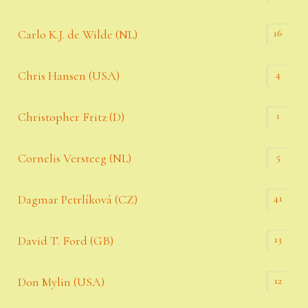
16
Carlo K.J. de Wilde (NL)
4
Chris Hansen (USA)
1
Christopher Fritz (D)
5
Cornelis Versteeg (NL)
41
Dagmar Petrlíková (CZ)
13
David T. Ford (GB)
12
Don Mylin (USA)