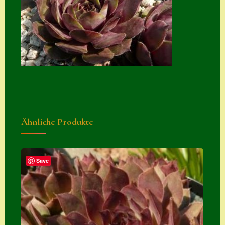
Suche
Sue Thomas
Translator
Versand
Versand von
Semps
Warenkorb
Ähnliche Produkte
Warenkorb
Widerrufsbelehru
Save
ng
Zahlung
Zahlungs- &
Versandinfos