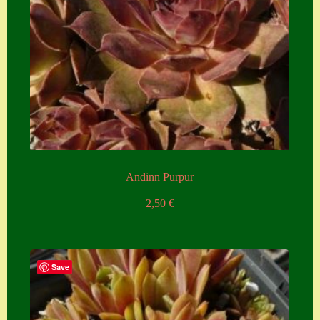
Zubehör
Zubehör
Andinn Purpur
2,50
€
Save