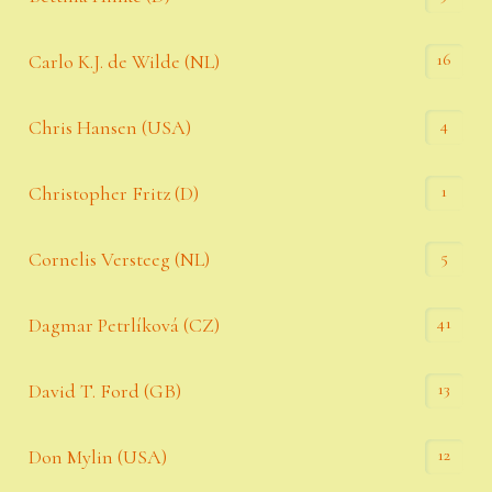
16
Carlo K.J. de Wilde (NL)
4
Chris Hansen (USA)
1
Christopher Fritz (D)
5
Cornelis Versteeg (NL)
41
Dagmar Petrlíková (CZ)
13
David T. Ford (GB)
12
Don Mylin (USA)