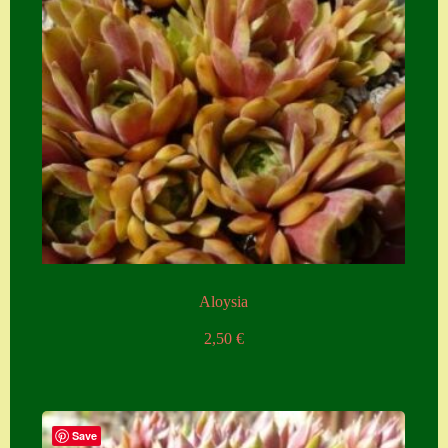
Aloysia
2,50
€
Save