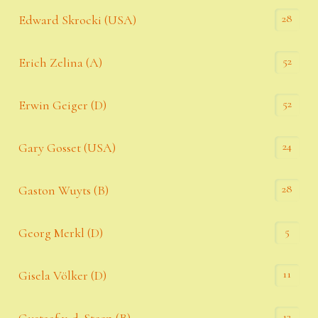
28
Edward Skrocki (USA)
52
Erich Zelina (A)
52
Erwin Geiger (D)
24
Gary Gosset (USA)
28
Gaston Wuyts (B)
5
Georg Merkl (D)
11
Gisela Völker (D)
13
Gustaaf v. d. Steen (B)