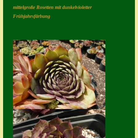
mittelgroße Rosetten mit dunkelvioletter
Home
Frühjahrsfärbung
Hostas
Impressum
Kasse
Kontakt
Mein Konto
Naturformen
S. x nixonii
Semps die ich
suche
Semps von A – Z
Shop