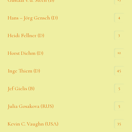
4
Hans – Jörg Gensch (D)
3
Heidi Fellner (D)
12
Horst Diehm (D)
45
Inge Thiem (D)
5
Jef Gielis (B)
5
Julia Gosakova (RUS)
35
Kevin C. Vaughn (USA)