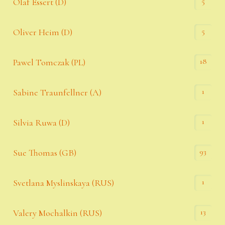
5
Olaf Essert (D)
5
Oliver Heim (D)
18
Pawel Tomczak (PL)
1
Sabine Traunfellner (A)
1
Silvia Ruwa (D)
93
Sue Thomas (GB)
1
Svetlana Myslinskaya (RUS)
13
Valery Mochalkin (RUS)