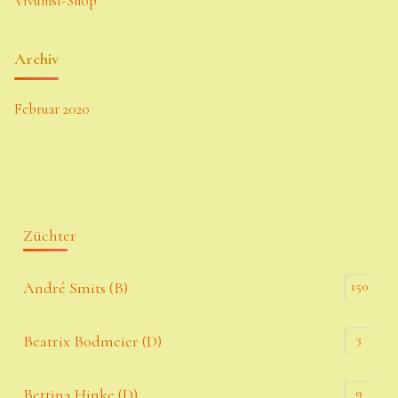
Vivumsl-Shop
Archiv
Februar 2020
Züchter
150
André Smits (B)
3
Beatrix Bodmeier (D)
9
Bettina Hinke (D)