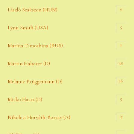
0
László Szakszon (HUN)
5
Lynn Smith (USA)
2
Marina Timoshina (RUS)
40
Martin Haberer (D)
16
Melanie Brüggemann (D)
5
Mirko Hartz (D)
13
Nikolett Horváth-Bozzay (A)