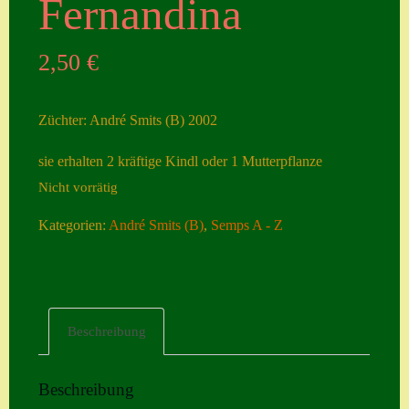
Fernandina
Seiten
2,50
€
Account
Allgemeine
Züchter: André Smits (B) 2002
Geschäftsbedingu
ngen
sie erhalten 2 kräftige Kindl oder 1 Mutterpflanze
Nicht vorrätig
Comeback &
Neuheiten
Kategorien:
André Smits (B)
,
Semps A - Z
Datenschutzerklä
rung
Erster Umgang
Beschreibung
mit Semps
Gästebuch
Beschreibung
Heuffelii’s