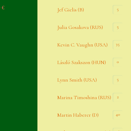
0
€
Widerrufsbelehrung
5
Jef Gielis (B)
Zahlung
5
Julia Gosakova (RUS)
Zahlungs- & Versandinfos
35
Zubehör
Kevin C. Vaughn (USA)
Zubehör
0
László Szakszon (HUN)
5
Lynn Smith (USA)
2
Marina Timoshina (RUS)
40
Martin Haberer (D)