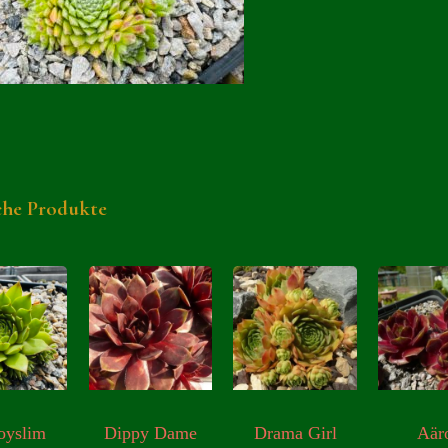
che Produkte
oyslim
Dippy Dame
Drama Girl
Aär