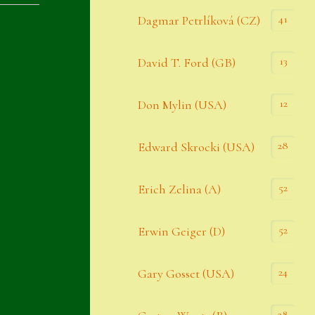
Datenschutzerklärung
41
Dagmar Petrlíková (CZ)
Erster Umgang mit Semps
13
David T. Ford (GB)
Gästebuch
Heuffelii’s
12
Don Mylin (USA)
Home
28
Edward Skrocki (USA)
Hostas
52
Erich Zelina (A)
Impressum
Kasse
52
Erwin Geiger (D)
Kontakt
24
Gary Gosset (USA)
Mein Konto
Naturformen
28