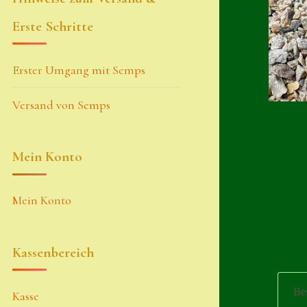
Erste Schritte
Erster Umgang mit Semps
Versand von Semps
Mein Konto
Mein Konto
Kassenbereich
Be
Kasse