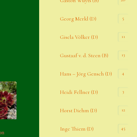
Gaston Wuyts (B)
S. x nixonii
5
Georg Merkl (D)
Semps die ich suche
Semps von A – Z
11
Gisela Völker (D)
Shop
13
Gustaaf v. d. Steen (B)
Suche
Sue Thomas
4
Hans – Jörg Gensch (D)
Translator
3
Heidi Fellner (D)
Versand
Versand von Semps
12
Horst Diehm (D)
Warenkorb
45
Inge Thiem (D)
on
Warenkorb