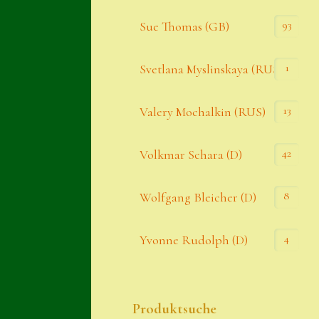
93
Sue Thomas (GB)
1
Svetlana Myslinskaya (RUS)
13
Valery Mochalkin (RUS)
42
Volkmar Schara (D)
8
Wolfgang Bleicher (D)
4
Yvonne Rudolph (D)
Produktsuche