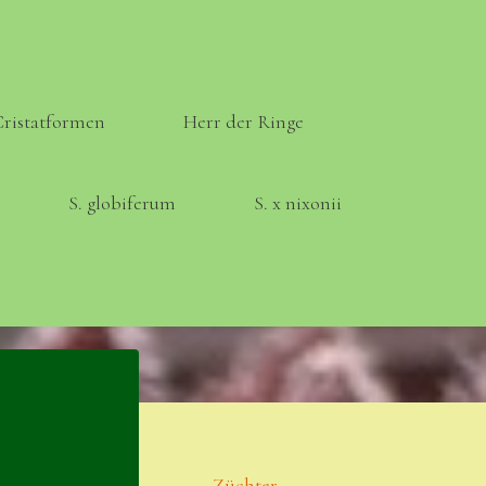
Cristatformen
Herr der Ringe
S. globiferum
S. x nixonii
Meta
Anmelden
Eintrags-Feed
Züchter