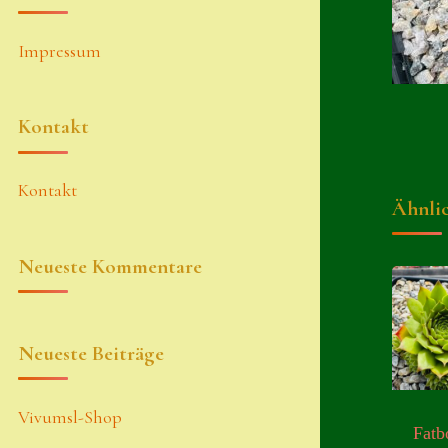
Impressum
Kontakt
Kontakt
Ähnli
Neueste Kommentare
Neueste Beiträge
Vivumsl-Shop
Fatb