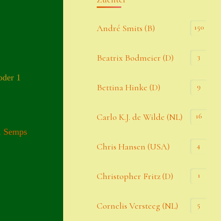
Kommentar-Feed
150
André Smits (B)
WordPress.org
3
Beatrix Bodmeier (D)
Kategorien
oder 1
9
Bettina Hinke (D)
Allgemein
16
Carlo K.J. de Wilde (NL)
,
Semps
Seiten
4
Chris Hansen (USA)
Account
1
Christopher Fritz (D)
Allgemeine Geschäftsbedingungen
5
Cornelis Versteeg (NL)
Comeback & Neuheiten