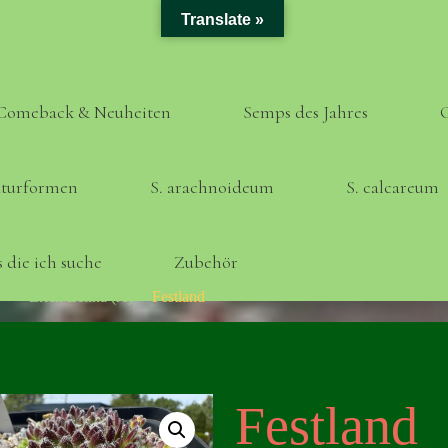
Translate »
Comeback & Neuheiten
Semps des Jahres
turformen
S. arachnoideum
S. calcareum
 die ich suche
Zubehör
Home
Erich Zelina (A)
Festland
Festland