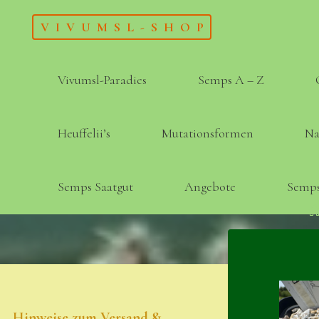
Skip
VIVUMSL-SHOP
to
content
Vivumsl-Paradies
Semps A – Z
Heuffelii’s
Mutationsformen
Na
Semps Saatgut
Angebote
Semps
Hinweise zum Versand &