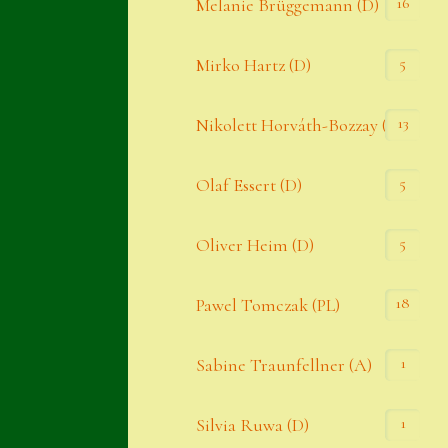
16
Melanie Brüggemann (D)
5
Mirko Hartz (D)
13
Nikolett Horváth-Bozzay (A)
5
Olaf Essert (D)
5
Oliver Heim (D)
18
Pawel Tomczak (PL)
1
Sabine Traunfellner (A)
1
Silvia Ruwa (D)