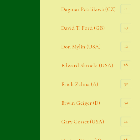
Datenschutzerklärung
41
Dagmar Petrlíková (CZ)
Erster Umgang mit Semps
13
David T. Ford (GB)
Gästebuch
Heuffelii’s
12
Don Mylin (USA)
Home
28
Edward Skrocki (USA)
Hostas
52
Erich Zelina (A)
Impressum
Kasse
52
Erwin Geiger (D)
Kontakt
24
Gary Gosset (USA)
Mein Konto
Naturformen
28