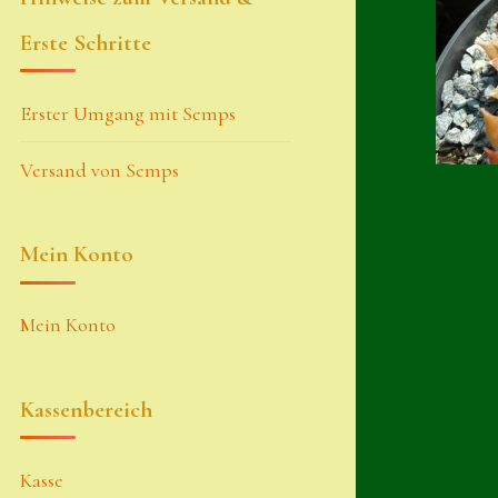
Erste Schritte
Erster Umgang mit Semps
Versand von Semps
Mein Konto
Mein Konto
Kassenbereich
Kasse