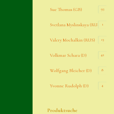
93
Sue Thomas (GB)
1
Svetlana Myslinskaya (RUS)
13
Valery Mochalkin (RUS)
42
Volkmar Schara (D)
8
Wolfgang Bleicher (D)
4
Yvonne Rudolph (D)
Produktsuche