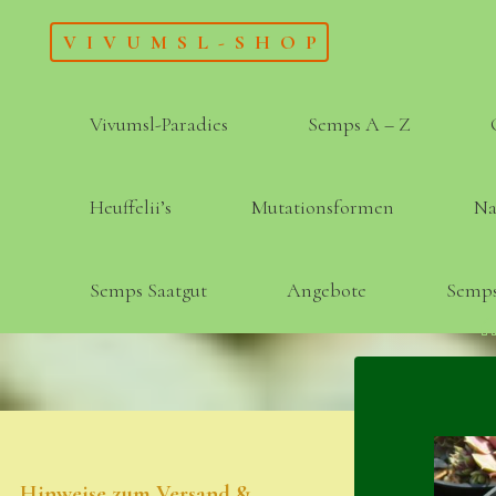
Skip
VIVUMSL-SHOP
to
content
Vivumsl-Paradies
Semps A – Z
Heuffelii’s
Mutationsformen
Na
Semps Saatgut
Angebote
Semps
Hinweise zum Versand &