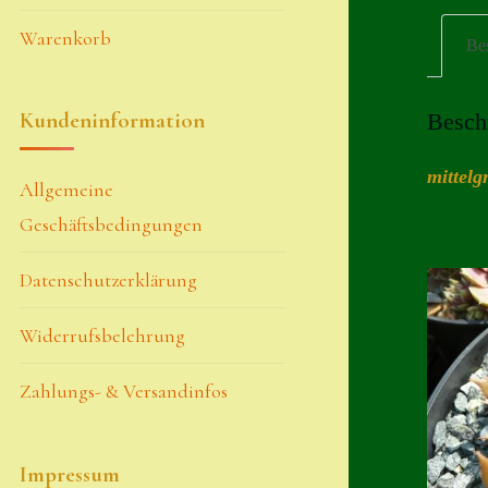
Warenkorb
Be
Kundeninformation
Besch
mittelg
Allgemeine
Geschäftsbedingungen
Datenschutzerklärung
Widerrufsbelehrung
Zahlungs- & Versandinfos
Impressum