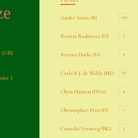
ze
Kommentar-Feed
150
André Smits (B)
WordPress.org
3
Beatrix Bodmeier (D)
Kategorien
n (GB)
9
Bettina Hinke (D)
Allgemein
16
Carlo K.J. de Wilde (NL)
oder 1
Seiten
4
Chris Hansen (USA)
Account
1
Christopher Fritz (D)
Allgemeine Geschäftsbedingungen
5
Cornelis Versteeg (NL)
Comeback & Neuheiten