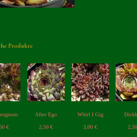
che Produkte
gengnom
After Ego
Whirl I Gig
Dick
,50
€
2,50
€
3,00
€
2,5