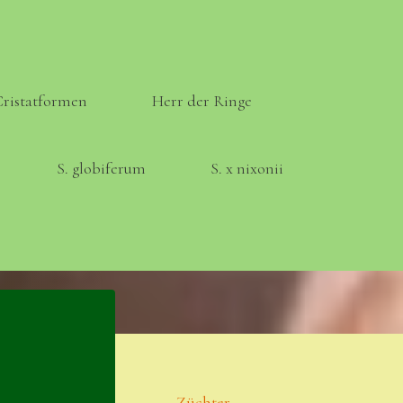
Cristatformen
Herr der Ringe
S. globiferum
S. x nixonii
Meta
Anmelden
Eintrags-Feed
Züchter