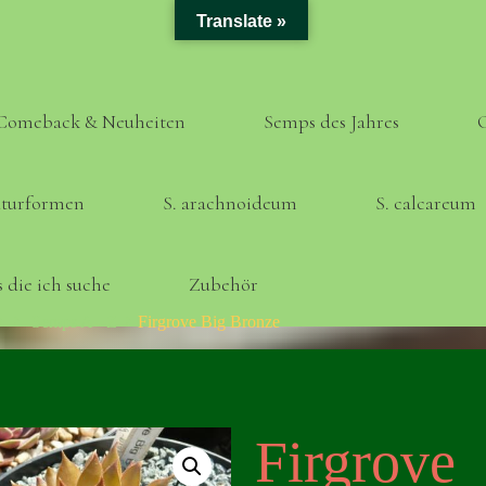
Translate »
Comeback & Neuheiten
Semps des Jahres
turformen
S. arachnoideum
S. calcareum
 die ich suche
Zubehör
Home
Semps A - Z
Firgrove Big Bronze
Firgrove