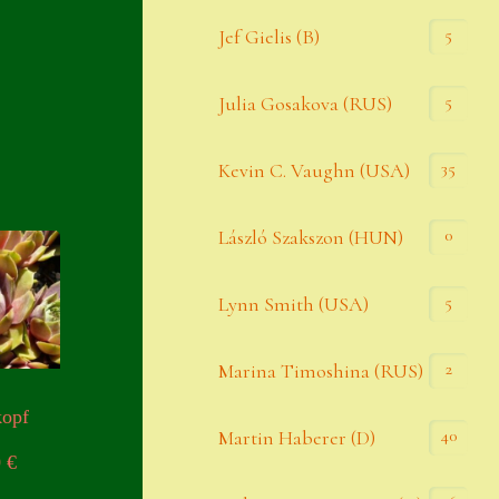
Widerrufsbelehrung
5
Jef Gielis (B)
Zahlung
5
Julia Gosakova (RUS)
Zahlungs- & Versandinfos
35
Zubehör
Kevin C. Vaughn (USA)
Zubehör
0
László Szakszon (HUN)
5
Lynn Smith (USA)
2
Marina Timoshina (RUS)
kopf
40
Martin Haberer (D)
0
€