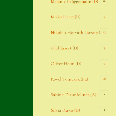
16
Melanie Brüggemann (D)
5
Mirko Hartz (D)
13
Nikolett Horváth-Bozzay (A)
5
Olaf Essert (D)
5
Oliver Heim (D)
18
Pawel Tomczak (PL)
1
Sabine Traunfellner (A)
1
Silvia Ruwa (D)