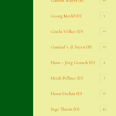
Gaston Wuyts (B)
S. x nixonii
5
Georg Merkl (D)
Semps die ich suche
Semps von A – Z
11
Gisela Völker (D)
Shop
13
Gustaaf v. d. Steen (B)
Suche
Sue Thomas
4
Hans – Jörg Gensch (D)
Translator
3
Heidi Fellner (D)
Versand
Versand von Semps
12
Horst Diehm (D)
Warenkorb
45
Inge Thiem (D)
Warenkorb