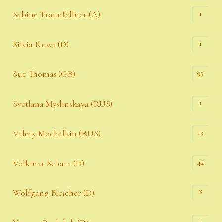
1
Sabine Traunfellner (A)
1
Silvia Ruwa (D)
93
Sue Thomas (GB)
1
Svetlana Myslinskaya (RUS)
13
Valery Mochalkin (RUS)
42
Volkmar Schara (D)
8
Wolfgang Bleicher (D)
4