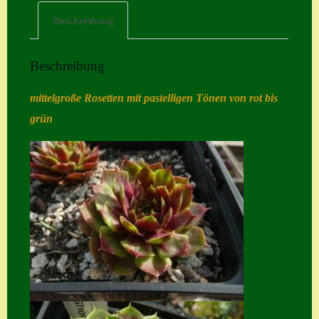
Beschreibung
Home
Hostas
Beschreibung
Impressum
mittelgroße Rosetten mit pastelligen Tönen von rot bis
Kasse
grün
Kontakt
Mein Konto
Naturformen
S. x nixonii
Semps die ich
suche
Semps von A – Z
Shop