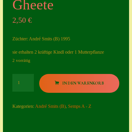
Gheete
Seiten
2,50
€
Account
Allgemeine
Züchter: André Smits (B) 1995
Geschäftsbedingu
ngen
sie erhalten 2 kräftige Kindl oder 1 Mutterpflanze
2 vorrätig
Comeback &
Neuheiten
Gheete
Datenschutzerklä
IN DEN WARENKORB
Menge
rung
Erster Umgang
Kategorien:
André Smits (B)
,
Semps A - Z
mit Semps
Gästebuch
Heuffelii’s