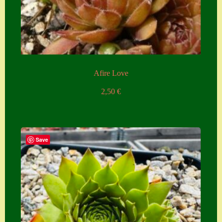
Afire Love
2,50
€
Save