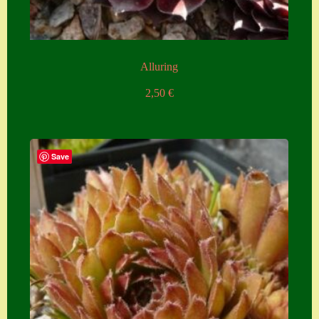
Alluring
2,50
€
Save