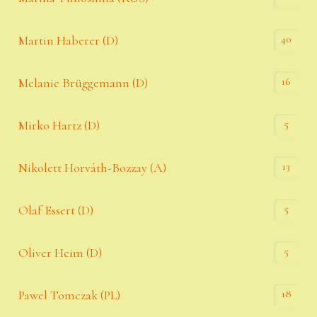
40
Martin Haberer (D)
16
Melanie Brüggemann (D)
5
Mirko Hartz (D)
13
Nikolett Horváth-Bozzay (A)
5
Olaf Essert (D)
5
Oliver Heim (D)
18
Pawel Tomczak (PL)