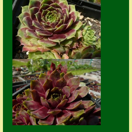
Suche
Sue Thomas
Translator
Versand
Versand von
Semps
Warenkorb
Warenkorb
Widerrufsbelehru
ng
Zahlung
Zahlungs- &
Versandinfos