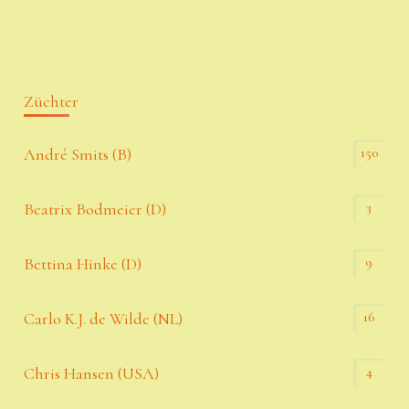
Züchter
150
André Smits (B)
3
Beatrix Bodmeier (D)
9
Bettina Hinke (D)
16
Carlo K.J. de Wilde (NL)
4
Chris Hansen (USA)