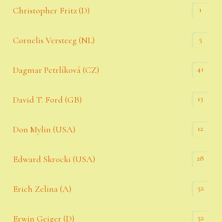
1
Christopher Fritz (D)
5
Cornelis Versteeg (NL)
41
Dagmar Petrlíková (CZ)
13
David T. Ford (GB)
12
Don Mylin (USA)
28
Edward Skrocki (USA)
52
Erich Zelina (A)
52
Erwin Geiger (D)