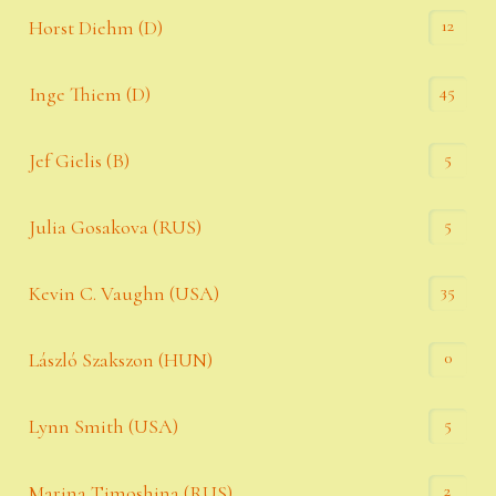
12
Horst Diehm (D)
45
Inge Thiem (D)
5
Jef Gielis (B)
5
Julia Gosakova (RUS)
35
Kevin C. Vaughn (USA)
0
László Szakszon (HUN)
5
Lynn Smith (USA)
2
Marina Timoshina (RUS)