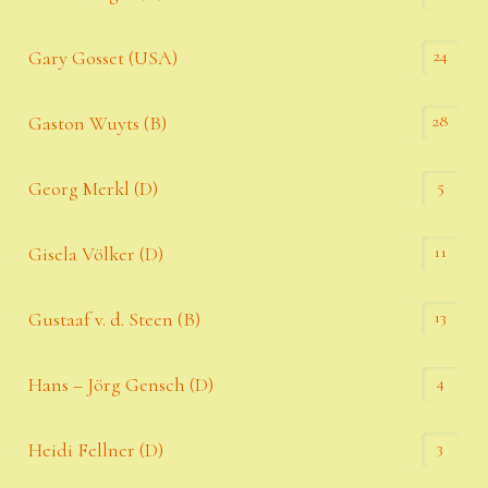
24
Gary Gosset (USA)
28
Gaston Wuyts (B)
5
Georg Merkl (D)
11
Gisela Völker (D)
13
Gustaaf v. d. Steen (B)
4
Hans – Jörg Gensch (D)
3
Heidi Fellner (D)