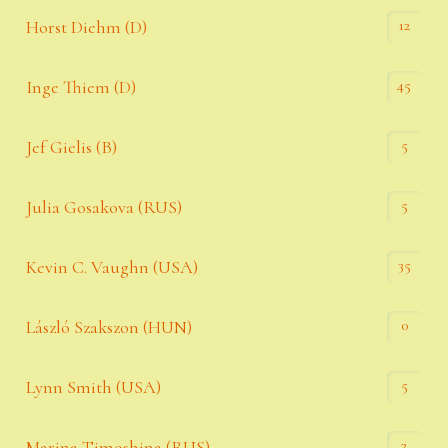
12
Horst Diehm (D)
45
Inge Thiem (D)
5
Jef Gielis (B)
5
Julia Gosakova (RUS)
35
Kevin C. Vaughn (USA)
0
László Szakszon (HUN)
5
Lynn Smith (USA)
2
Marina Timoshina (RUS)