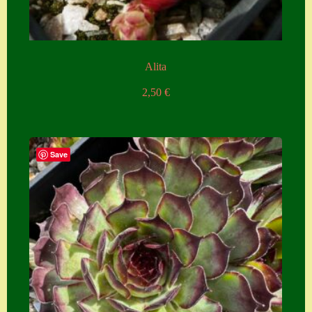
Alita
2,50
€
Save