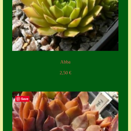
Abba
2,50
€
Save