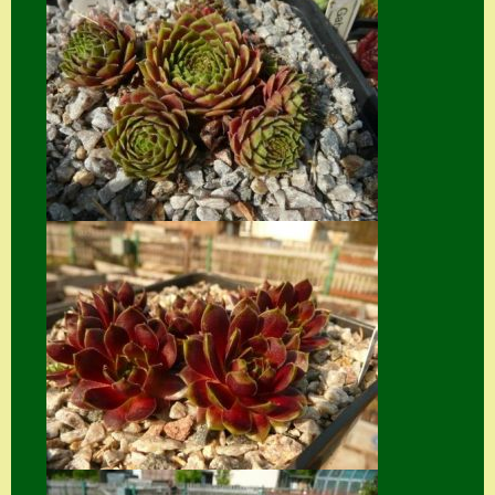
Suche
Sue Thomas
Translator
Versand
Versand von
Semps
Warenkorb
Warenkorb
Widerrufsbelehru
ng
Zahlung
Zahlungs- &
Versandinfos