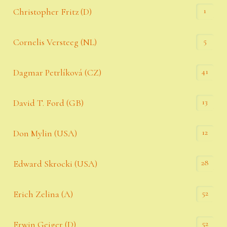
1
Christopher Fritz (D)
5
Cornelis Versteeg (NL)
41
Dagmar Petrlíková (CZ)
13
David T. Ford (GB)
12
Don Mylin (USA)
28
Edward Skrocki (USA)
52
Erich Zelina (A)
52
Erwin Geiger (D)