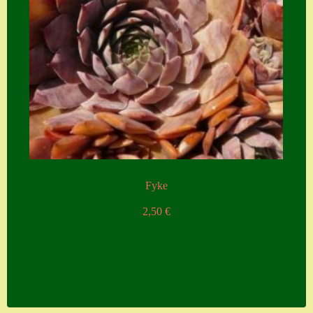
Fyke
2,50
€