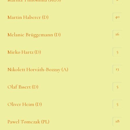
40
Martin Haberer (D)
16
Melanie Brüggemann (D)
5
Mirko Hartz (D)
13
Nikolett Horváth-Bozzay (A)
5
Olaf Essert (D)
5
Oliver Heim (D)
18
Pawel Tomczak (PL)