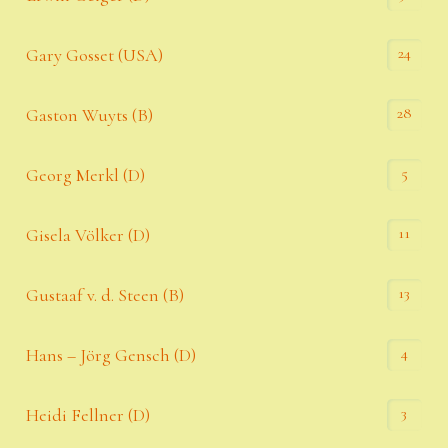
24
Gary Gosset (USA)
28
Gaston Wuyts (B)
5
Georg Merkl (D)
11
Gisela Völker (D)
13
Gustaaf v. d. Steen (B)
4
Hans – Jörg Gensch (D)
3
Heidi Fellner (D)