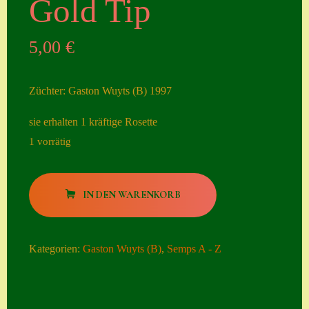
Gold Tip
Seiten
5,00
€
Account
Allgemeine
Züchter: Gaston Wuyts (B) 1997
Geschäftsbedingu
ngen
sie erhalten 1 kräftige Rosette
1 vorrätig
Comeback &
Neuheiten
Gold
Datenschutzerklä
IN DEN WARENKORB
Tip
rung
Menge
Erster Umgang
Kategorien:
Gaston Wuyts (B)
,
Semps A - Z
mit Semps
Gästebuch
Heuffelii’s