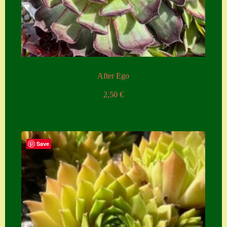
After Ego
2,50
€
Save