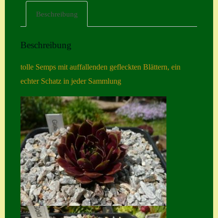
Beschreibung
Home
Hostas
Beschreibung
Impressum
tolle Semps mit auffallenden gefleckten Blättern, ein
Kasse
echter Schatz in jeder Sammlung
Kontakt
Mein Konto
Naturformen
S. x nixonii
Semps die ich
suche
Semps von A – Z
Shop