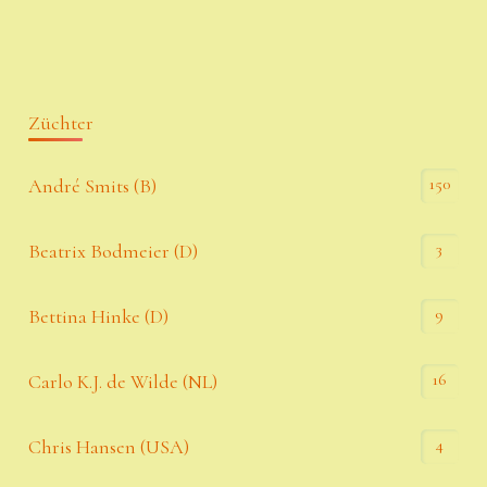
Züchter
150
André Smits (B)
3
Beatrix Bodmeier (D)
9
Bettina Hinke (D)
16
Carlo K.J. de Wilde (NL)
4
Chris Hansen (USA)