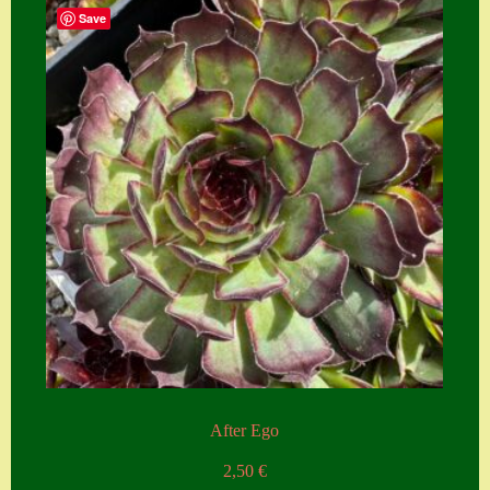
Save
After Ego
2,50
€