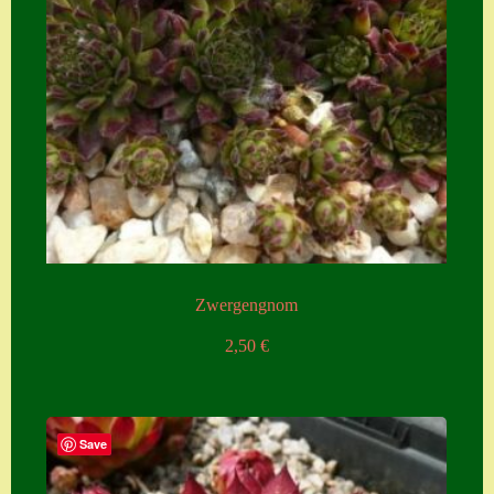
Zubehör
Zubehör
Zwergengnom
2,50
€
Save