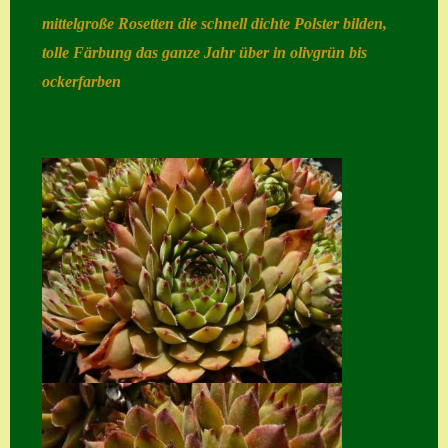
mittelgroße Rosetten die schnell dichte Polster bilden,
Home
tolle Färbung das ganze Jahr über in olivgrün bis
Hostas
ockerfarben
Impressum
Kasse
Kontakt
Mein Konto
Naturformen
S. x nixonii
Semps die ich
suche
Semps von A – Z
Shop