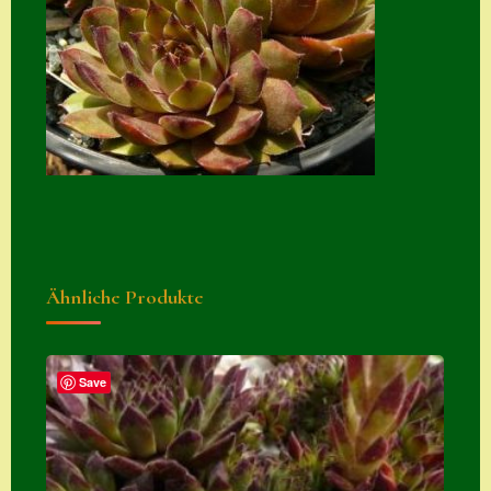
Suche
Sue Thomas
Translator
Versand
Versand von
Semps
Warenkorb
Ähnliche Produkte
Warenkorb
Widerrufsbelehru
ng
Save
Zahlung
Zahlungs- &
Versandinfos