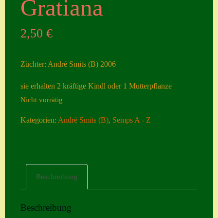
Gratiana
Seiten
2,50
€
Account
Allgemeine
Züchter: André Smits (B) 2006
Geschäftsbedingu
ngen
sie erhalten 2 kräftige Kindl oder 1 Mutterpflanze
Nicht vorrätig
Comeback &
Neuheiten
Kategorien:
André Smits (B)
,
Semps A - Z
Datenschutzerklä
rung
Erster Umgang
Beschreibung
mit Semps
Gästebuch
Beschreibung
Heuffelii’s