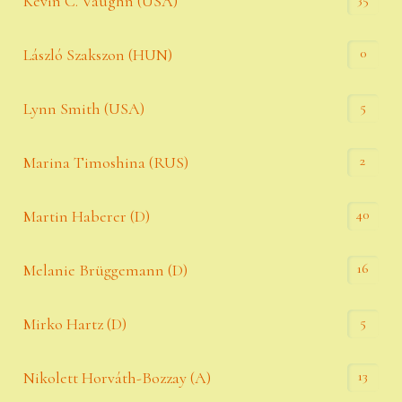
Kevin C. Vaughn (USA)
0
László Szakszon (HUN)
5
Lynn Smith (USA)
2
Marina Timoshina (RUS)
40
Martin Haberer (D)
16
Melanie Brüggemann (D)
5
Mirko Hartz (D)
13
Nikolett Horváth-Bozzay (A)