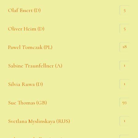
5
Olaf Essert (D)
5
Oliver Heim (D)
18
Pawel Tomczak (PL)
1
Sabine Traunfellner (A)
1
Silvia Ruwa (D)
93
Sue Thomas (GB)
1
Svetlana Myslinskaya (RUS)