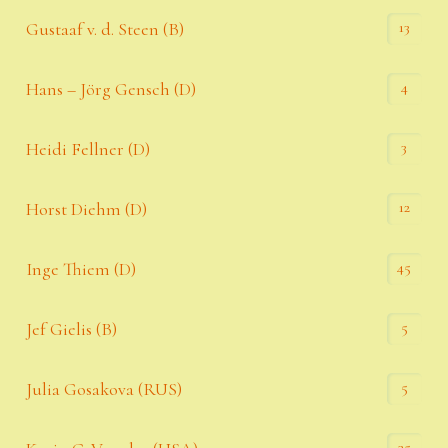
13
Gustaaf v. d. Steen (B)
4
Hans – Jörg Gensch (D)
3
Heidi Fellner (D)
12
Horst Diehm (D)
45
Inge Thiem (D)
5
Jef Gielis (B)
5
Julia Gosakova (RUS)
35