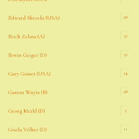
28
Edward Skrocki (USA)
52
Erich Zelina (A)
52
Erwin Geiger (D)
24
Gary Gosset (USA)
28
Gaston Wuyts (B)
5
Georg Merkl (D)
11
Gisela Völker (D)