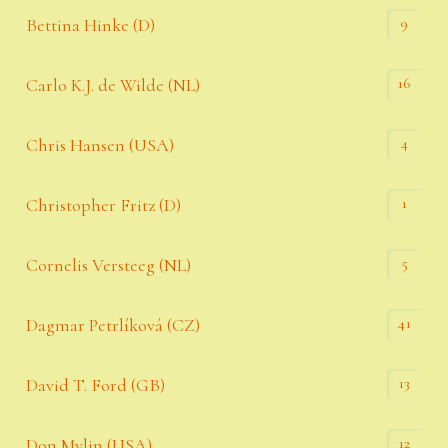
9
Bettina Hinke (D)
16
Carlo K.J. de Wilde (NL)
4
Chris Hansen (USA)
1
Christopher Fritz (D)
5
Cornelis Versteeg (NL)
41
Dagmar Petrlíková (CZ)
13
David T. Ford (GB)
12
Don Mylin (USA)