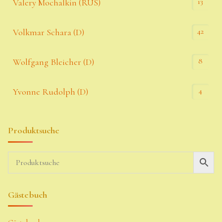
13
Valery Mochalkin (RUS)
42
Volkmar Schara (D)
8
Wolfgang Bleicher (D)
4
Yvonne Rudolph (D)
Produktsuche
Gästebuch