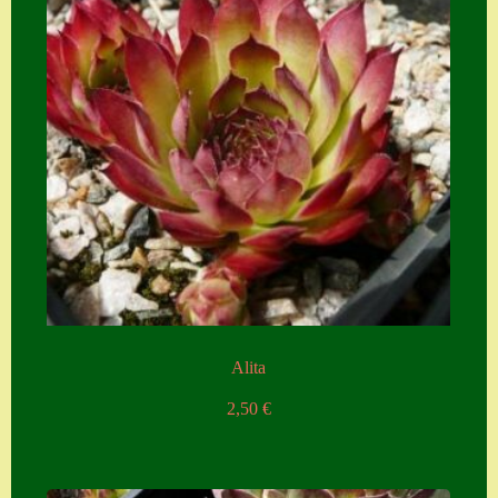
Alita
2,50
€