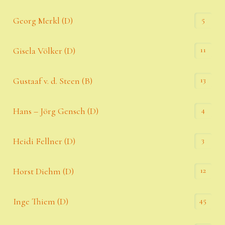
5
Georg Merkl (D)
11
Gisela Völker (D)
13
Gustaaf v. d. Steen (B)
4
Hans – Jörg Gensch (D)
3
Heidi Fellner (D)
12
Horst Diehm (D)
45
Inge Thiem (D)