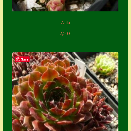
Alita
2,50
€
Save