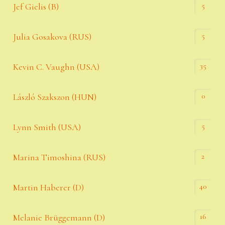
5
Jef Gielis (B)
5
Julia Gosakova (RUS)
35
Kevin C. Vaughn (USA)
0
László Szakszon (HUN)
5
Lynn Smith (USA)
2
Marina Timoshina (RUS)
40
Martin Haberer (D)
16
Melanie Brüggemann (D)