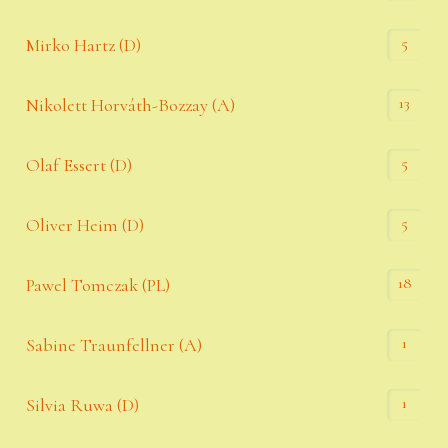
5
Mirko Hartz (D)
13
Nikolett Horváth-Bozzay (A)
5
Olaf Essert (D)
5
Oliver Heim (D)
18
Pawel Tomczak (PL)
1
Sabine Traunfellner (A)
1
Silvia Ruwa (D)