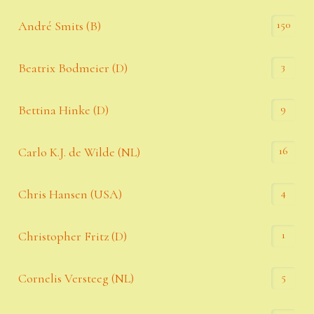
150
André Smits (B)
3
Beatrix Bodmeier (D)
9
Bettina Hinke (D)
16
Carlo K.J. de Wilde (NL)
4
Chris Hansen (USA)
1
Christopher Fritz (D)
5
Cornelis Versteeg (NL)