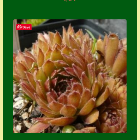
Suche
Sue Thomas
Save
Translator
Versand
Versand von
Semps
Warenkorb
Warenkorb
Widerrufsbelehru
ng
Zahlung
Zahlungs- &
Versandinfos