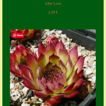
Afire Love
Zubehör
2,50
€
Zubehör
Save