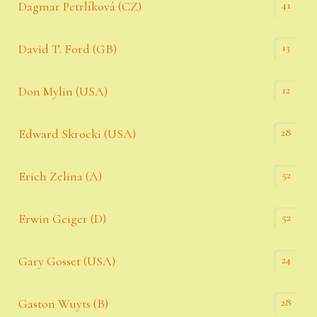
41
Dagmar Petrlíková (CZ)
13
David T. Ford (GB)
12
Don Mylin (USA)
28
Edward Skrocki (USA)
52
Erich Zelina (A)
52
Erwin Geiger (D)
24
Gary Gosset (USA)
28
Gaston Wuyts (B)