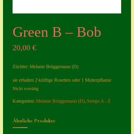
Seiten
Account
Green B – Bob
Allgemeine
Geschäftsbedingu
20,00
€
ngen
Comeback &
Züchter: Melanie Brüggemann (D)
Neuheiten
sie erhalten 2 kräftige Rosetten oder 1 Mutterpflanze
Datenschutzerklä
Nicht vorrätig
rung
Kategorien:
Melanie Brüggemann (D)
,
Semps A - Z
Erster Umgang
mit Semps
Ähnliche Produkte
Gästebuch
Heuffelii’s