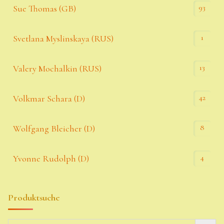
93
Sue Thomas (GB)
1
Svetlana Myslinskaya (RUS)
13
Valery Mochalkin (RUS)
42
Volkmar Schara (D)
8
Wolfgang Bleicher (D)
4
Yvonne Rudolph (D)
Produktsuche