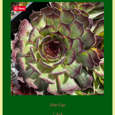
Home
Save
Hostas
Impressum
Kasse
Kontakt
Mein Konto
Naturformen
S. x nixonii
Semps die ich
suche
Semps von A – Z
After Ego
Shop
2,50
€