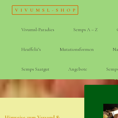
Skip
VIVUMSL-SHOP
to
content
Vivumsl-Paradies
Semps A – Z
Heuffelii’s
Mutationsformen
Na
Semps Saatgut
Angebote
Semps
Hinweise zum Versand &