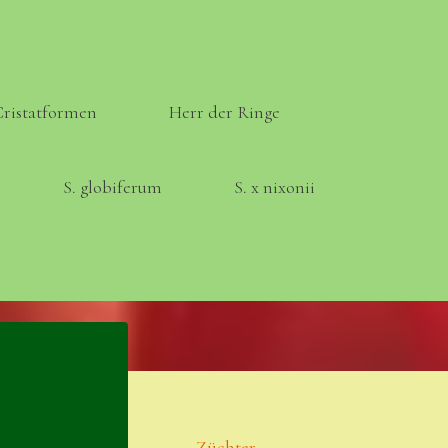
Cristatformen
Herr der Ringe
S. globiferum
S. x nixonii
Meta
Anmelden
Eintrags-Feed
Züchter