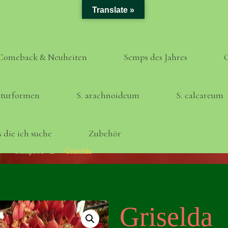
Translate »
Comeback & Neuheiten
Semps des Jahres
turformen
S. arachnoideum
S. calcareum
 die ich suche
Zubehör
Home
Semps A - Z
Griselda
Griselda