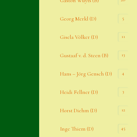
Gaston Wuyts (B)
S. x nixonii
5
Georg Merkl (D)
Semps die ich suche
Semps von A – Z
11
Gisela Völker (D)
Shop
13
Gustaaf v. d. Steen (B)
Suche
Sue Thomas
4
Hans – Jörg Gensch (D)
Translator
3
Heidi Fellner (D)
Versand
Versand von Semps
12
Horst Diehm (D)
Warenkorb
45
Inge Thiem (D)
Warenkorb