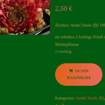
2,50
€
Züchter: André Smits (B) 19
sie erhalten 2 kräftige Kindl 
Mutterpflanze
1 vorrätig
Griselda
IN DEN
Menge
WARENKORB
Kategorien:
André Smits (B)