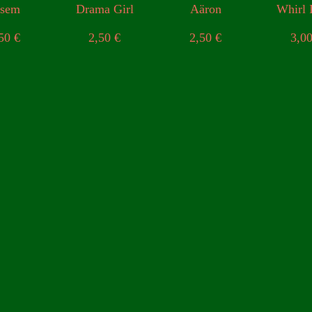
lsem
Drama Girl
Aäron
Whirl 
,50
€
2,50
€
2,50
€
3,0