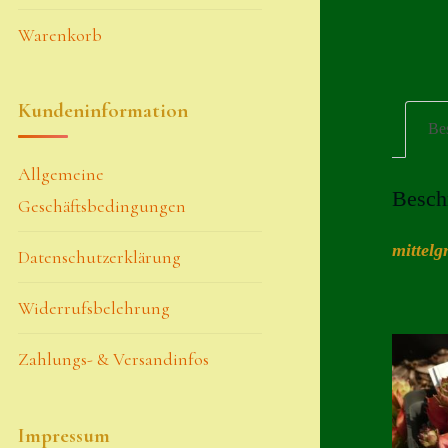
Warenkorb
Kundeninformation
Be
Allgemeine
Besch
Geschäftsbedingungen
mittelg
Datenschutzerklärung
Widerrufsbelehrung
Zahlungs- & Versandinfos
Impressum