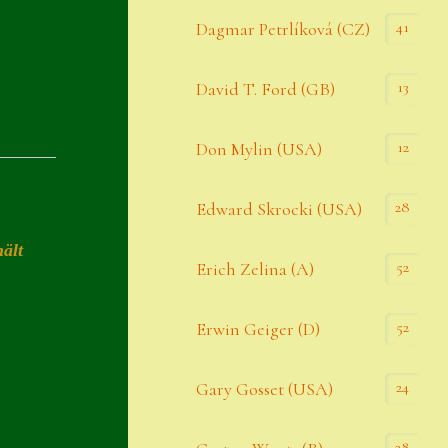
Datenschutzerklärung
41
Dagmar Petrlíková (CZ)
Erster Umgang mit Semps
13
David T. Ford (GB)
Gästebuch
Heuffelii’s
12
Don Mylin (USA)
Home
28
Edward Skrocki (USA)
Hostas
ält
52
Erich Zelina (A)
Impressum
Kasse
52
Erwin Geiger (D)
Kontakt
24
Gary Gosset (USA)
Mein Konto
Naturformen
28