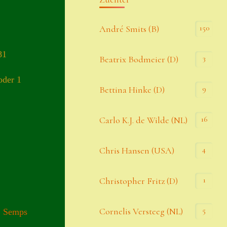
Kommentar-Feed
150
André Smits (B)
WordPress.org
81
3
Beatrix Bodmeier (D)
Kategorien
oder 1
9
Bettina Hinke (D)
Allgemein
16
Carlo K.J. de Wilde (NL)
Seiten
4
Chris Hansen (USA)
Account
1
Christopher Fritz (D)
Allgemeine Geschäftsbedingungen
5
Cornelis Versteeg (NL)
,
Semps
Comeback & Neuheiten