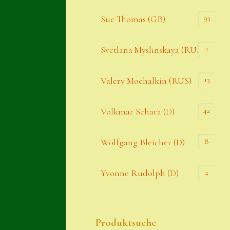
93
Sue Thomas (GB)
1
Svetlana Myslinskaya (RUS)
13
Valery Mochalkin (RUS)
42
Volkmar Schara (D)
8
Wolfgang Bleicher (D)
4
Yvonne Rudolph (D)
Produktsuche