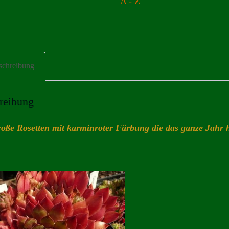
A - Z
schreibung
reibung
roße Rosetten mit karminroter Färbung die das ganze Jahr h