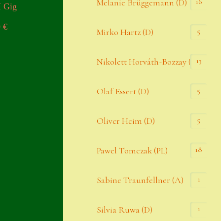
16
Melanie Brüggemann (D)
I Gig
0
€
5
Mirko Hartz (D)
13
Nikolett Horváth-Bozzay (A)
5
Olaf Essert (D)
5
Oliver Heim (D)
18
Pawel Tomczak (PL)
1
Sabine Traunfellner (A)
1
Silvia Ruwa (D)