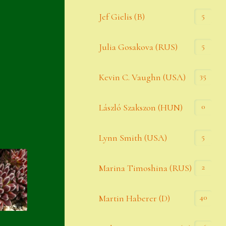
Widerrufsbelehrung
5
Jef Gielis (B)
Zahlung
5
Julia Gosakova (RUS)
Zahlungs- & Versandinfos
35
Zubehör
Kevin C. Vaughn (USA)
Zubehör
0
László Szakszon (HUN)
5
Lynn Smith (USA)
2
Marina Timoshina (RUS)
40
Martin Haberer (D)