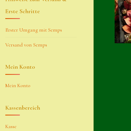
Erste Schritte
Erster Umgang mit Semps
Versand von Semps
Mein Konto
Mein Konto
Kassenbereich
Kasse