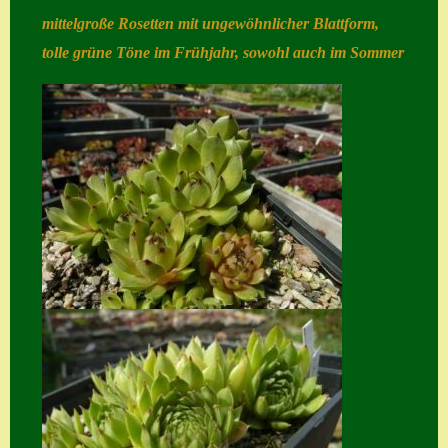
mittelgroße Rosetten mit ungewöhnlicher Blattform,
Home
tolle grüne Töne im Frühjahr, sowohl auch im Sommer
Hostas
Impressum
Kasse
Kontakt
Mein Konto
Naturformen
S. x nixonii
Semps die ich
suche
Semps von A – Z
Shop