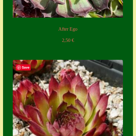
After Ego
2,50
€
Save