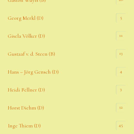
5
Georg Merkl (D)
11
Gisela Völker (D)
13
Gustaaf v. d. Steen (B)
4
Hans – Jörg Gensch (D)
3
Heidi Fellner (D)
12
Horst Diehm (D)
45
Inge Thiem (D)