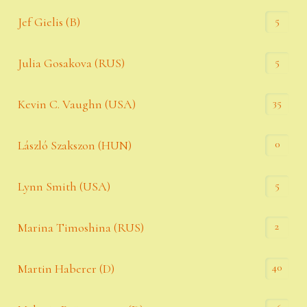
5
Jef Gielis (B)
5
Julia Gosakova (RUS)
35
Kevin C. Vaughn (USA)
0
László Szakszon (HUN)
5
Lynn Smith (USA)
2
Marina Timoshina (RUS)
40
Martin Haberer (D)