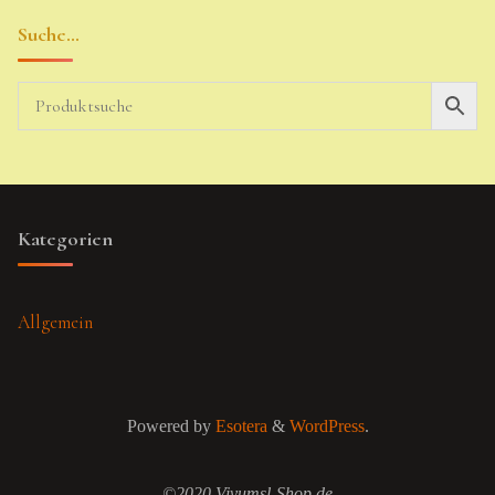
Suche…
Kategorien
Allgemein
Powered by
Esotera
&
WordPress
.
©2020 Vivumsl-Shop.de