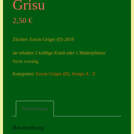
Grisu
Seiten
2,50
€
Account
Allgemeine
Züchter: Erwin Geiger (D) 2019
Geschäftsbedingu
ngen
sie erhalten 2 kräftige Kindl oder 1 Mutterpflanze
Nicht vorrätig
Comeback &
Neuheiten
Kategorien:
Erwin Geiger (D)
,
Semps A - Z
Datenschutzerklä
rung
Erster Umgang
Beschreibung
mit Semps
Gästebuch
Beschreibung
Heuffelii’s