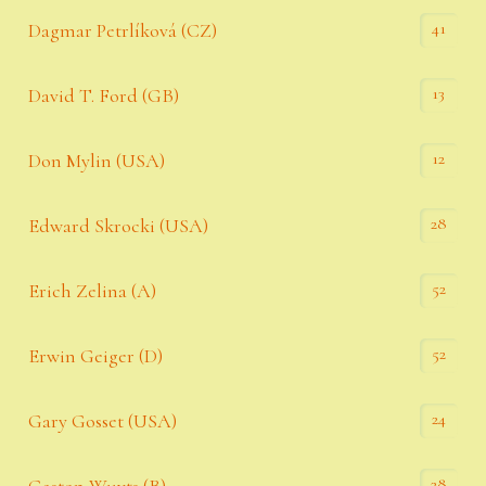
41
Dagmar Petrlíková (CZ)
13
David T. Ford (GB)
12
Don Mylin (USA)
28
Edward Skrocki (USA)
52
Erich Zelina (A)
52
Erwin Geiger (D)
24
Gary Gosset (USA)
28
Gaston Wuyts (B)