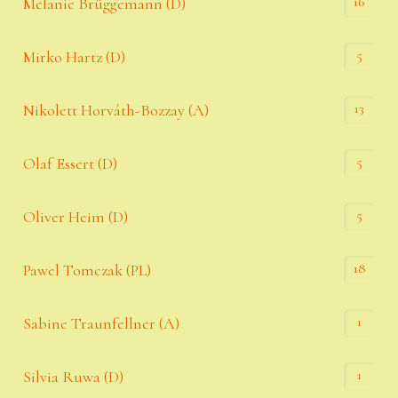
16
Melanie Brüggemann (D)
5
Mirko Hartz (D)
13
Nikolett Horváth-Bozzay (A)
5
Olaf Essert (D)
5
Oliver Heim (D)
18
Pawel Tomczak (PL)
1
Sabine Traunfellner (A)
1
Silvia Ruwa (D)