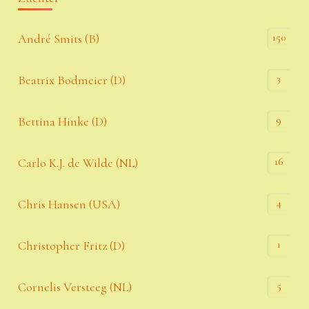
150
André Smits (B)
3
Beatrix Bodmeier (D)
9
Bettina Hinke (D)
16
Carlo K.J. de Wilde (NL)
4
Chris Hansen (USA)
1
Christopher Fritz (D)
5
Cornelis Versteeg (NL)