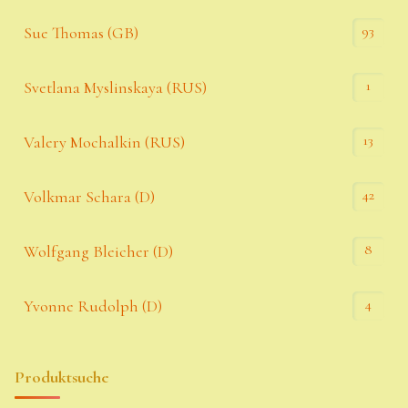
93
Sue Thomas (GB)
1
Svetlana Myslinskaya (RUS)
13
Valery Mochalkin (RUS)
42
Volkmar Schara (D)
8
Wolfgang Bleicher (D)
4
Yvonne Rudolph (D)
Produktsuche