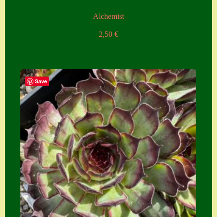
Alchemist
2,50
€
Save