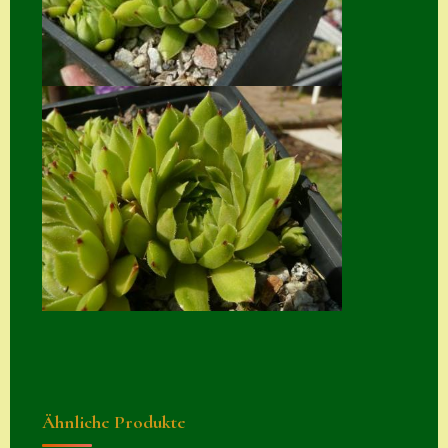
Suche
Sue Thomas
Translator
Versand
Versand von
Semps
Warenkorb
Warenkorb
Widerrufsbelehru
ng
Zahlung
Zahlungs- &
Ähnliche Produkte
Versandinfos