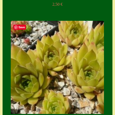
2,50
€
Save