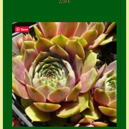
2,50
€
Save