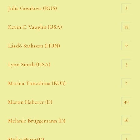
5
Julia Gosakova (RUS)
35
Kevin C. Vaughn (USA)
0
László Szakszon (HUN)
5
Lynn Smith (USA)
2
Marina Timoshina (RUS)
40
Martin Haberer (D)
16
Melanie Brüggemann (D)
5
Mirko Hartz (D)