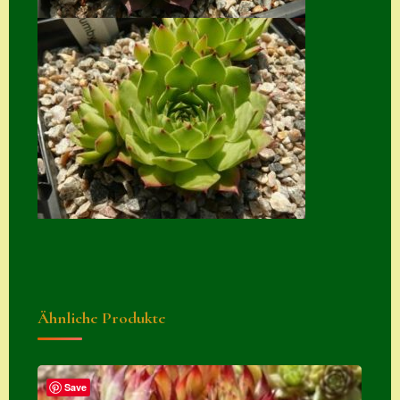
Suche
Sue Thomas
Translator
Versand
Versand von
Semps
Warenkorb
Warenkorb
Widerrufsbelehru
ng
Ähnliche Produkte
Zahlung
Zahlungs- &
Save
Versandinfos