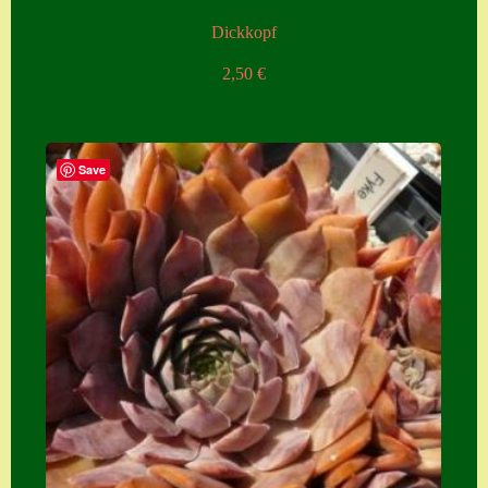
Dickkopf
2,50
€
Save