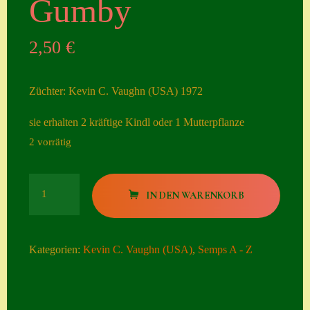
Gumby
Seiten
2,50
€
Account
Allgemeine
Züchter: Kevin C. Vaughn (USA) 1972
Geschäftsbedingu
ngen
sie erhalten 2 kräftige Kindl oder 1 Mutterpflanze
2 vorrätig
Comeback &
Neuheiten
Gumby
Datenschutzerklä
IN DEN WARENKORB
Menge
rung
Erster Umgang
Kategorien:
Kevin C. Vaughn (USA)
,
Semps A - Z
mit Semps
Gästebuch
Heuffelii’s