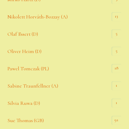
13
Nikolett Horváth-Bozzay (A)
5
Olaf Essert (D)
5
Oliver Heim (D)
18
Pawel Tomczak (PL)
1
Sabine Traunfellner (A)
1
Silvia Ruwa (D)
91
Sue Thomas (GB)