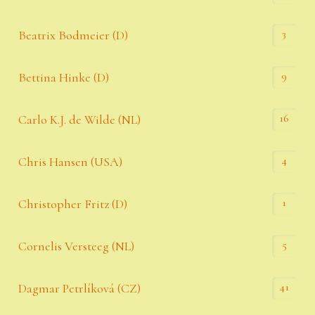
3
Beatrix Bodmeier (D)
9
Bettina Hinke (D)
16
Carlo K.J. de Wilde (NL)
4
Chris Hansen (USA)
1
Christopher Fritz (D)
5
Cornelis Versteeg (NL)
41
Dagmar Petrlíková (CZ)