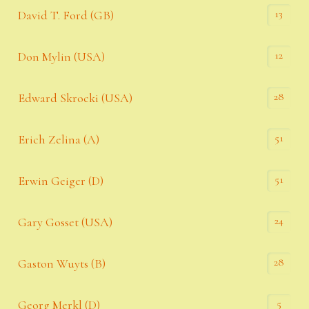
13
David T. Ford (GB)
12
Don Mylin (USA)
28
Edward Skrocki (USA)
51
Erich Zelina (A)
51
Erwin Geiger (D)
24
Gary Gosset (USA)
28
Gaston Wuyts (B)
5
Georg Merkl (D)