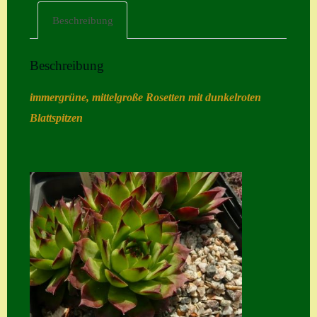
Beschreibung
Home
Hostas
Beschreibung
Impressum
immergrüne, mittelgroße Rosetten mit dunkelroten
Kasse
Blattspitzen
Kontakt
Mein Konto
Naturformen
S. x nixonii
Semps die ich
suche
Semps von A – Z
Shop