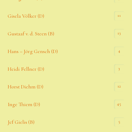
11
Gisela Völker (D)
13
Gustaaf v. d. Steen (B)
4
Hans – Jörg Gensch (D)
3
Heidi Fellner (D)
12
Horst Diehm (D)
45
Inge Thiem (D)
5
Jef Gielis (B)