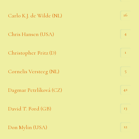
16
Carlo K.J. de Wilde (NL)
4
Chris Hansen (USA)
1
Christopher Fritz (D)
5
Cornelis Versteeg (NL)
41
Dagmar Petrlíková (CZ)
13
David T. Ford (GB)
12
Don Mylin (USA)