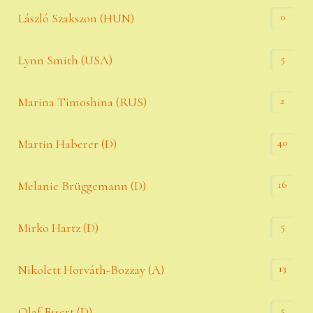
0
László Szakszon (HUN)
5
Lynn Smith (USA)
2
Marina Timoshina (RUS)
40
Martin Haberer (D)
16
Melanie Brüggemann (D)
5
Mirko Hartz (D)
13
Nikolett Horváth-Bozzay (A)
5
Olaf Essert (D)