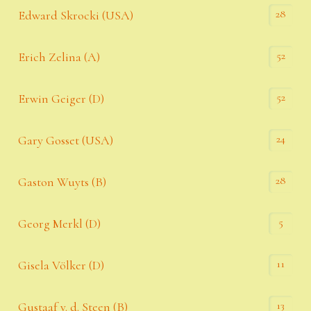
28
Edward Skrocki (USA)
52
Erich Zelina (A)
52
Erwin Geiger (D)
24
Gary Gosset (USA)
28
Gaston Wuyts (B)
5
Georg Merkl (D)
11
Gisela Völker (D)
13
Gustaaf v. d. Steen (B)