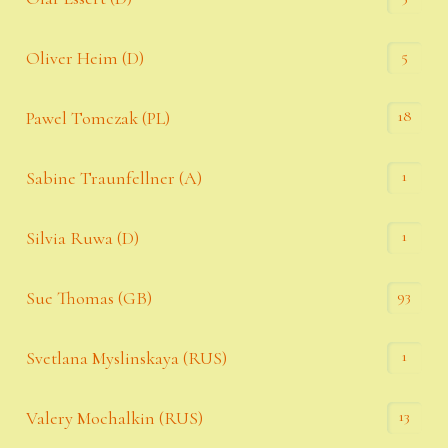
5
Oliver Heim (D)
18
Pawel Tomczak (PL)
1
Sabine Traunfellner (A)
1
Silvia Ruwa (D)
93
Sue Thomas (GB)
1
Svetlana Myslinskaya (RUS)
13
Valery Mochalkin (RUS)