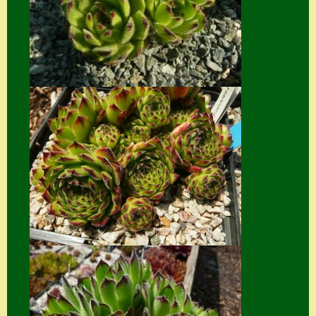
Suche
Sue Thomas
Translator
Versand
Versand von
Semps
Warenkorb
Warenkorb
Widerrufsbelehru
ng
Zahlung
Zahlungs- &
Versandinfos