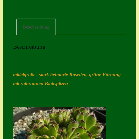
Home
Hostas
Beschreibung
Impressum
Kasse
Beschreibung
Kontakt
Mein Konto
mittelgroße , stark behaarte Rosetten, grüne Färbung
Naturformen
mit rotbraunen Blattspitzen
S. x nixonii
Semps die ich
suche
Semps von A – Z
Shop