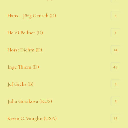
4
Hans – Jörg Gensch (D)
3
Heidi Fellner (D)
12
Horst Diehm (D)
45
Inge Thiem (D)
5
Jef Gielis (B)
5
Julia Gosakova (RUS)
35
Kevin C. Vaughn (USA)