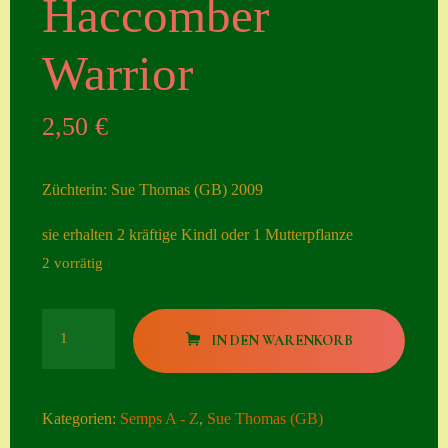
Haccomber
Seiten
Warrior
Account
Allgemeine
2,50
€
Geschäftsbedingu
ngen
Züchterin: Sue Thomas (GB) 2009
Comeback &
sie erhalten 2 kräftige Kindl oder 1 Mutterpflanze
Neuheiten
2 vorrätig
Datenschutzerklä
rung
Haccomber
Erster Umgang
IN DEN WARENKORB
Warrior
mit Semps
Menge
Gästebuch
Kategorien:
Semps A - Z
,
Sue Thomas (GB)
Heuffelii’s