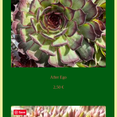
After Ego
2,50
€
Save