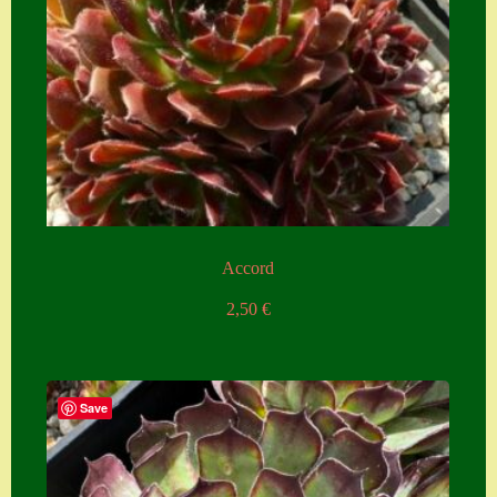
Accord
2,50
€
Save