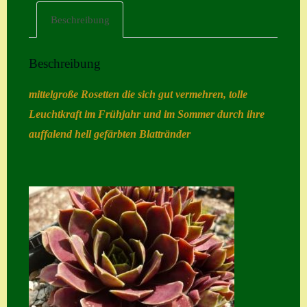
Beschreibung
Home
Hostas
Beschreibung
Impressum
mittelgroße Rosetten die sich gut vermehren, tolle
Kasse
Leuchtkraft im Frühjahr und im Sommer durch ihre
Kontakt
auffalend hell gefärbten Blattränder
Mein Konto
Naturformen
S. x nixonii
Semps die ich
suche
Semps von A – Z
Shop