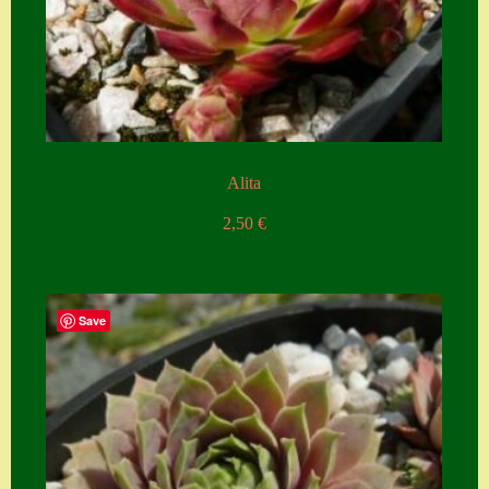
Alita
2,50
€
Save