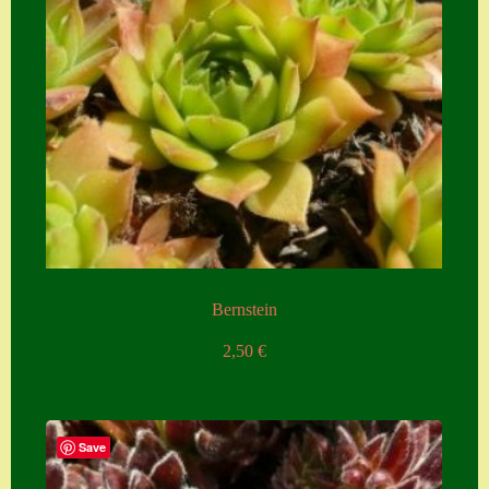
Bernstein
2,50
€
Save