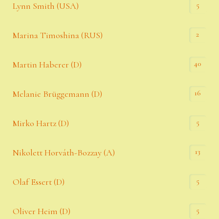
5
Lynn Smith (USA)
2
Marina Timoshina (RUS)
40
Martin Haberer (D)
16
Melanie Brüggemann (D)
5
Mirko Hartz (D)
13
Nikolett Horváth-Bozzay (A)
5
Olaf Essert (D)
5
Oliver Heim (D)