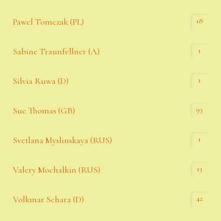
18
Pawel Tomczak (PL)
1
Sabine Traunfellner (A)
1
Silvia Ruwa (D)
93
Sue Thomas (GB)
1
Svetlana Myslinskaya (RUS)
13
Valery Mochalkin (RUS)
42
Volkmar Schara (D)