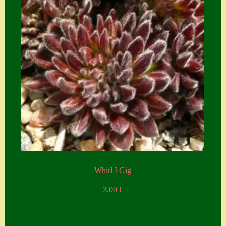
Whirl I Gig
3,00
€