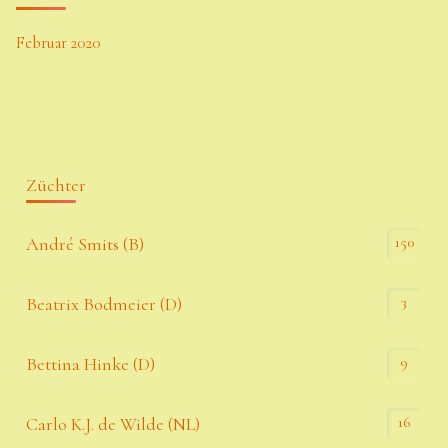
Februar 2020
Züchter
150
André Smits (B)
3
Beatrix Bodmeier (D)
9
Bettina Hinke (D)
16
Carlo K.J. de Wilde (NL)