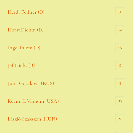
3
Heidi Fellner (D)
12
Horst Diehm (D)
45
Inge Thiem (D)
5
Jef Gielis (B)
5
Julia Gosakova (RUS)
35
Kevin C. Vaughn (USA)
0
László Szakszon (HUN)