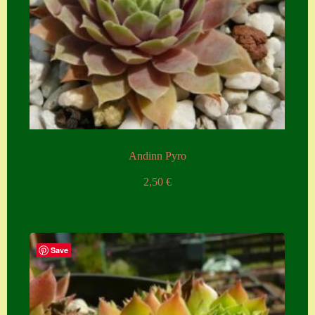
Andinn Pyro
2,50
€
Save