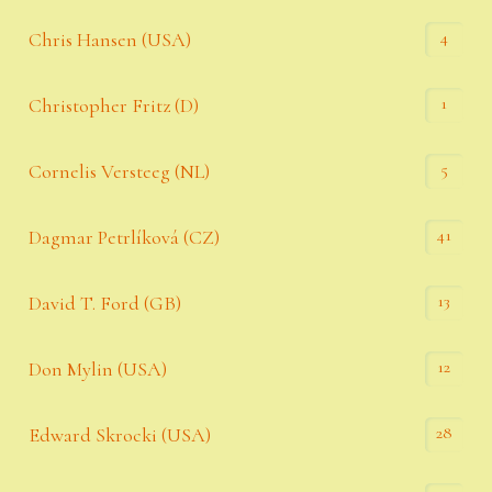
4
Chris Hansen (USA)
1
Christopher Fritz (D)
5
Cornelis Versteeg (NL)
41
Dagmar Petrlíková (CZ)
13
David T. Ford (GB)
12
Don Mylin (USA)
28
Edward Skrocki (USA)