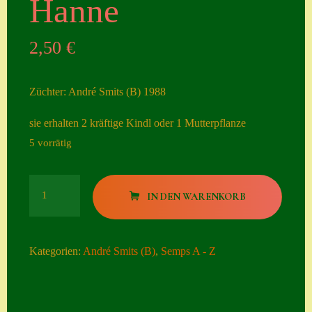
Hanne
Seiten
2,50
€
Account
Allgemeine
Züchter: André Smits (B) 1988
Geschäftsbedingu
ngen
sie erhalten 2 kräftige Kindl oder 1 Mutterpflanze
5 vorrätig
Comeback &
Neuheiten
Hanne
Datenschutzerklä
IN DEN WARENKORB
Menge
rung
Erster Umgang
Kategorien:
André Smits (B)
,
Semps A - Z
mit Semps
Gästebuch
Heuffelii’s