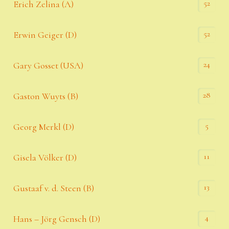
52
Erich Zelina (A)
52
Erwin Geiger (D)
24
Gary Gosset (USA)
28
Gaston Wuyts (B)
5
Georg Merkl (D)
11
Gisela Völker (D)
13
Gustaaf v. d. Steen (B)
4
Hans – Jörg Gensch (D)