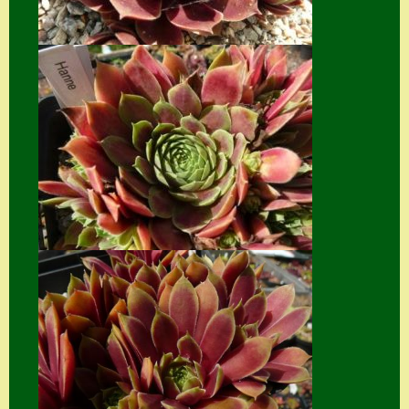
Suche
Sue Thomas
Translator
Versand
Versand von
Semps
Warenkorb
Warenkorb
Widerrufsbelehru
ng
Zahlung
Zahlungs- &
Versandinfos