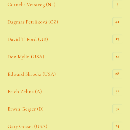
5
Cornelis Versteeg (NL)
41
Dagmar Petrlíková (CZ)
13
David T. Ford (GB)
12
Don Mylin (USA)
28
Edward Skrocki (USA)
52
Erich Zelina (A)
52
Erwin Geiger (D)
24
Gary Gosset (USA)