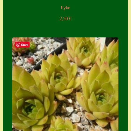
Fyke
2,50
€
Save