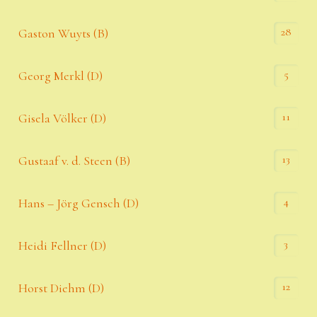
28
Gaston Wuyts (B)
5
Georg Merkl (D)
11
Gisela Völker (D)
13
Gustaaf v. d. Steen (B)
4
Hans – Jörg Gensch (D)
3
Heidi Fellner (D)
12
Horst Diehm (D)