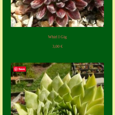
Whirl I Gig
3,00
€
Save