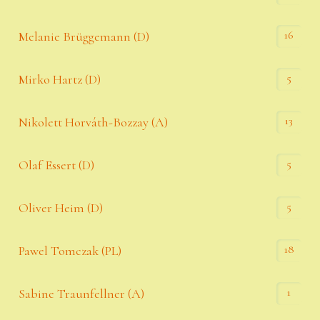
16
Melanie Brüggemann (D)
5
Mirko Hartz (D)
13
Nikolett Horváth-Bozzay (A)
5
Olaf Essert (D)
5
Oliver Heim (D)
18
Pawel Tomczak (PL)
1
Sabine Traunfellner (A)