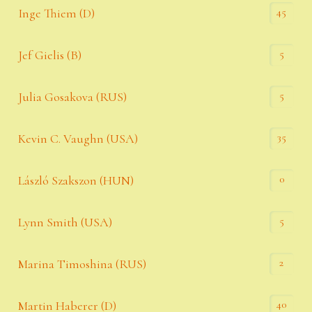
45
Inge Thiem (D)
5
Jef Gielis (B)
5
Julia Gosakova (RUS)
35
Kevin C. Vaughn (USA)
0
László Szakszon (HUN)
5
Lynn Smith (USA)
2
Marina Timoshina (RUS)
40
Martin Haberer (D)