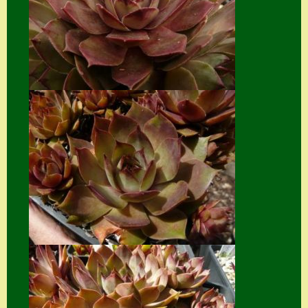
Suche
Sue Thomas
Translator
Versand
Versand von
Semps
Warenkorb
Warenkorb
Widerrufsbelehru
ng
Zahlung
Zahlungs- &
Versandinfos