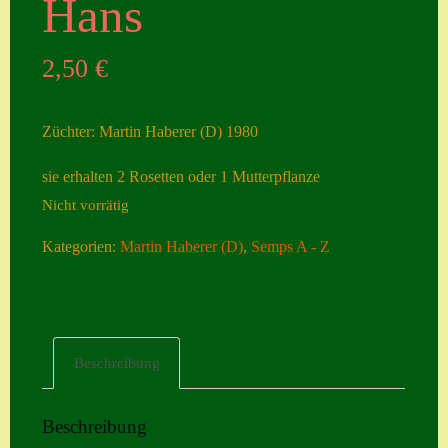
Hans
Seiten
2,50
€
Account
Allgemeine
Züchter: Martin Haberer (D) 1980
Geschäftsbedingu
ngen
sie erhalten 2 Rosetten oder 1 Mutterpflanze
Nicht vorrätig
Comeback &
Neuheiten
Kategorien:
Martin Haberer (D)
,
Semps A - Z
Datenschutzerklä
rung
Erster Umgang
Beschreibung
mit Semps
Gästebuch
Beschreibung
Heuffelii’s