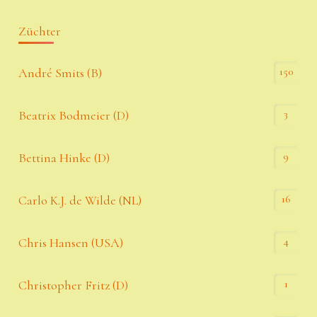
Züchter
150
André Smits (B)
3
Beatrix Bodmeier (D)
9
Bettina Hinke (D)
16
Carlo K.J. de Wilde (NL)
4
Chris Hansen (USA)
1
Christopher Fritz (D)