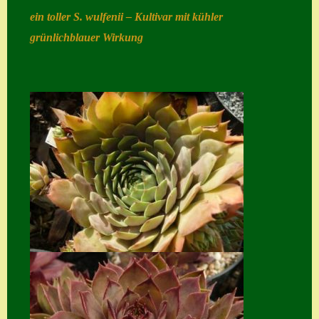
ein toller S. wulfenii – Kultivar mit kühler
Home
grünlichblauer Wirkung
Hostas
Impressum
Kasse
Kontakt
Mein Konto
Naturformen
S. x nixonii
Semps die ich
suche
Semps von A – Z
Shop