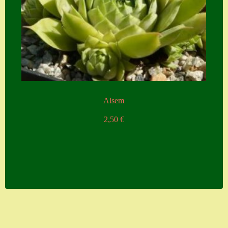
Alsem
2,50
€