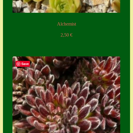
Alchemist
2,50
€
Save