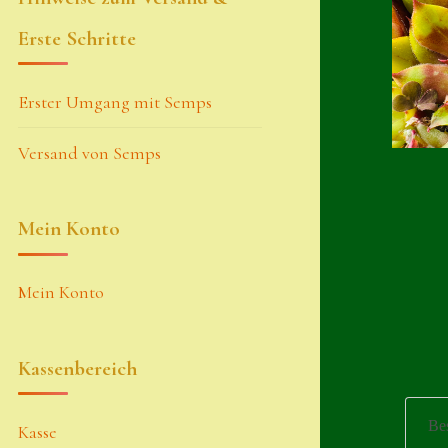
Erste Schritte
Erster Umgang mit Semps
Versand von Semps
Mein Konto
Mein Konto
Kassenbereich
Be
Kasse