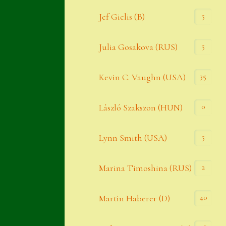
Widerrufsbelehrung
5
Jef Gielis (B)
Zahlung
5
Julia Gosakova (RUS)
Zahlungs- & Versandinfos
35
Zubehör
Kevin C. Vaughn (USA)
Zubehör
0
László Szakszon (HUN)
5
Lynn Smith (USA)
2
Marina Timoshina (RUS)
40
Martin Haberer (D)