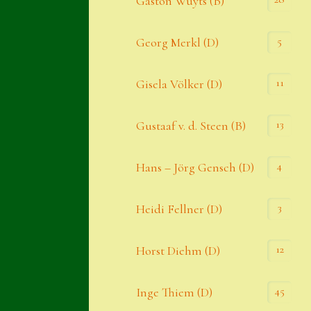
Gaston Wuyts (B)
S. x nixonii
5
Georg Merkl (D)
Semps die ich suche
Semps von A – Z
11
Gisela Völker (D)
Shop
13
Gustaaf v. d. Steen (B)
Suche
Sue Thomas
4
Hans – Jörg Gensch (D)
Translator
3
Heidi Fellner (D)
Versand
Versand von Semps
12
Horst Diehm (D)
Warenkorb
45
Inge Thiem (D)
Warenkorb