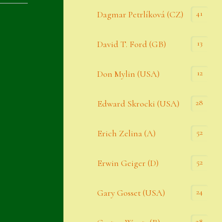
Datenschutzerklärung
41
Dagmar Petrlíková (CZ)
Erster Umgang mit Semps
13
David T. Ford (GB)
Gästebuch
Heuffelii’s
12
Don Mylin (USA)
Home
28
Edward Skrocki (USA)
Hostas
52
Erich Zelina (A)
Impressum
Kasse
52
Erwin Geiger (D)
Kontakt
24
Gary Gosset (USA)
Mein Konto
Naturformen
28