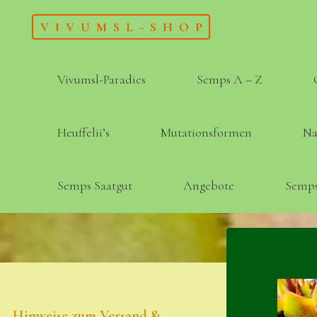
Skip
VIVUMSL-SHOP
to
content
Vivumsl-Paradies
Semps A – Z
Heuffelii’s
Mutationsformen
Na
Semps Saatgut
Angebote
Semps
Hinweise zum Versand &