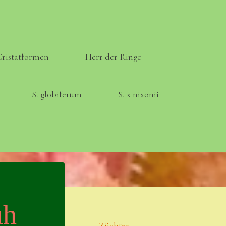
Cristatformen
Herr der Ringe
S. globiferum
S. x nixonii
Meta
Anmelden
uh
Eintrags-Feed
Züchter