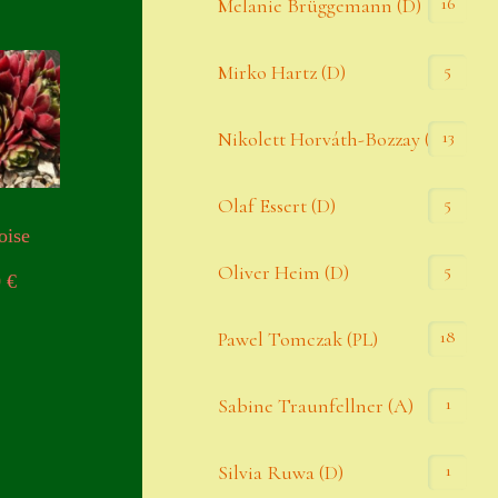
16
Melanie Brüggemann (D)
5
Mirko Hartz (D)
13
Nikolett Horváth-Bozzay (A)
5
Olaf Essert (D)
oise
5
Oliver Heim (D)
0
€
18
Pawel Tomczak (PL)
1
Sabine Traunfellner (A)
1
Silvia Ruwa (D)