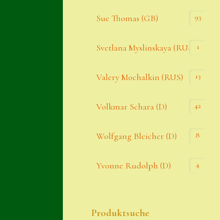
93
Sue Thomas (GB)
1
Svetlana Myslinskaya (RUS)
13
Valery Mochalkin (RUS)
42
Volkmar Schara (D)
8
Wolfgang Bleicher (D)
4
Yvonne Rudolph (D)
Produktsuche