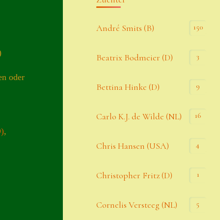
Kommentar-Feed
150
André Smits (B)
WordPress.org
)
3
Beatrix Bodmeier (D)
Kategorien
ten oder
9
Bettina Hinke (D)
Allgemein
16
Carlo K.J. de Wilde (NL)
D)
,
Seiten
4
Chris Hansen (USA)
Account
1
Christopher Fritz (D)
Allgemeine Geschäftsbedingungen
5
Cornelis Versteeg (NL)
Comeback & Neuheiten