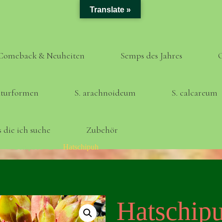
Translate »
Comeback & Neuheiten
Semps des Jahres
turformen
S. arachnoideum
S. calcareum
 die ich suche
Zubehör
Home
Semps A - Z
Hatschipuh
Hatschip