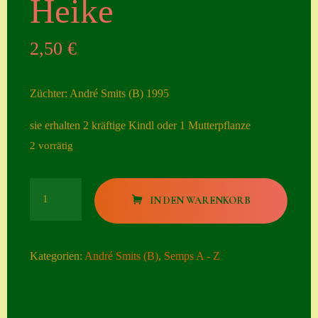
Heike
Seiten
2,50
€
Account
Allgemeine
Züchter: André Smits (B) 1995
Geschäftsbedingu
ngen
sie erhalten 2 kräftige Kindl oder 1 Mutterpflanze
2 vorrätig
Comeback &
Neuheiten
Heike
Datenschutzerklä
IN DEN WARENKORB
Menge
rung
Erster Umgang
Kategorien:
André Smits (B)
,
Semps A - Z
mit Semps
Gästebuch
Heuffelii’s