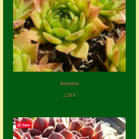
Bernstein
2,50
€
Save