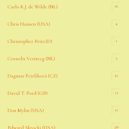
16
Carlo K.J. de Wilde (NL)
4
Chris Hansen (USA)
1
Christopher Fritz (D)
5
Cornelis Versteeg (NL)
41
Dagmar Petrlíková (CZ)
13
David T. Ford (GB)
12
Don Mylin (USA)
28
Edward Skrocki (USA)