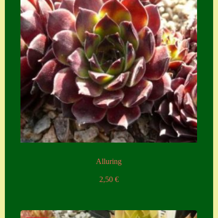
Alluring
2,50
€