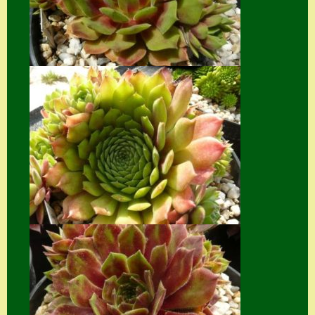
Suche
Sue Thomas
Translator
Versand
Versand von
Semps
Warenkorb
Warenkorb
Widerrufsbelehru
ng
Zahlung
Zahlungs- &
Versandinfos