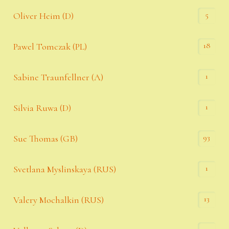
5
Oliver Heim (D)
18
Pawel Tomczak (PL)
1
Sabine Traunfellner (A)
1
Silvia Ruwa (D)
93
Sue Thomas (GB)
1
Svetlana Myslinskaya (RUS)
13
Valery Mochalkin (RUS)