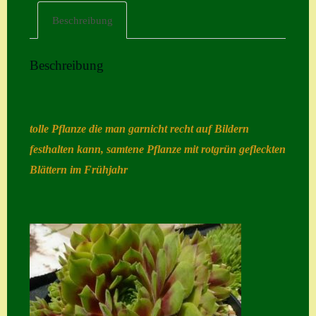
Beschreibung
Home
Hostas
Beschreibung
Impressum
Kasse
Kontakt
tolle Pflanze die man garnicht recht auf Bildern
festhalten kann, samtene Pflanze mit rotgrün gefleckten
Mein Konto
Blättern im Frühjahr
Naturformen
S. x nixonii
Semps die ich
suche
Semps von A – Z
Shop