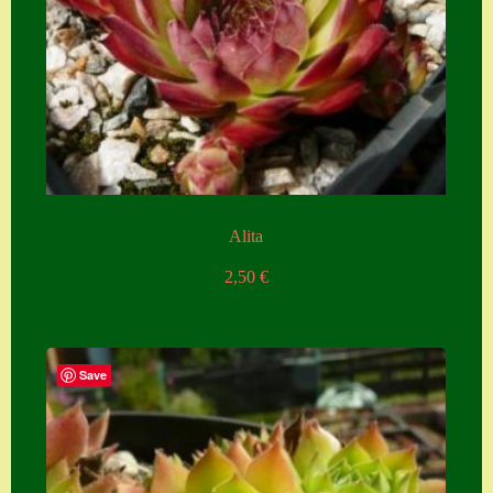
Alita
2,50
€
Save