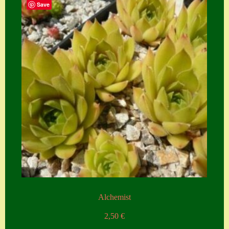
Save
Alchemist
2,50
€