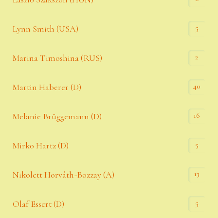
5
Lynn Smith (USA)
2
Marina Timoshina (RUS)
40
Martin Haberer (D)
16
Melanie Brüggemann (D)
5
Mirko Hartz (D)
13
Nikolett Horváth-Bozzay (A)
5
Olaf Essert (D)