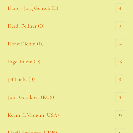
4
Hans – Jörg Gensch (D)
3
Heidi Fellner (D)
12
Horst Diehm (D)
45
Inge Thiem (D)
5
Jef Gielis (B)
5
Julia Gosakova (RUS)
35
Kevin C. Vaughn (USA)
0
László Szakszon (HUN)