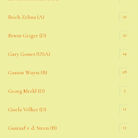
52
Erich Zelina (A)
52
Erwin Geiger (D)
24
Gary Gosset (USA)
28
Gaston Wuyts (B)
5
Georg Merkl (D)
11
Gisela Völker (D)
13
Gustaaf v. d. Steen (B)