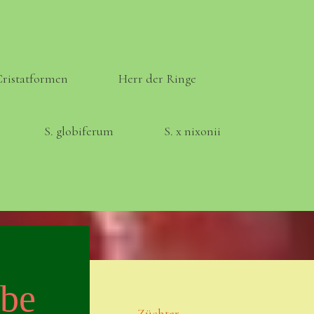
Cristatformen
Herr der Ringe
S. globiferum
S. x nixonii
Meta
Anmelden
ebe
Eintrags-Feed
Züchter