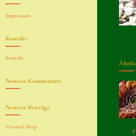
Impressum
Kontakt
Kontakt
Ähnli
Neueste Kommentare
Neueste Beiträge
Vivumsl-Shop
F