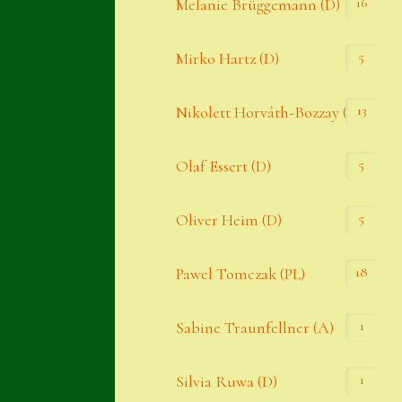
16
Melanie Brüggemann (D)
5
Mirko Hartz (D)
13
Nikolett Horváth-Bozzay (A)
5
Olaf Essert (D)
5
Oliver Heim (D)
18
Pawel Tomczak (PL)
1
Sabine Traunfellner (A)
1
Silvia Ruwa (D)