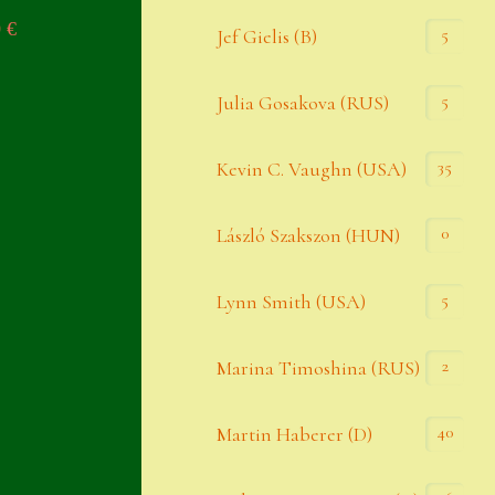
0
€
Widerrufsbelehrung
5
Jef Gielis (B)
Zahlung
5
Julia Gosakova (RUS)
Zahlungs- & Versandinfos
35
Zubehör
Kevin C. Vaughn (USA)
Zubehör
0
László Szakszon (HUN)
5
Lynn Smith (USA)
2
Marina Timoshina (RUS)
40
Martin Haberer (D)