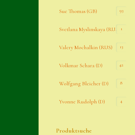
93
Sue Thomas (GB)
1
Svetlana Myslinskaya (RUS)
13
Valery Mochalkin (RUS)
42
Volkmar Schara (D)
8
Wolfgang Bleicher (D)
4
Yvonne Rudolph (D)
Produktsuche