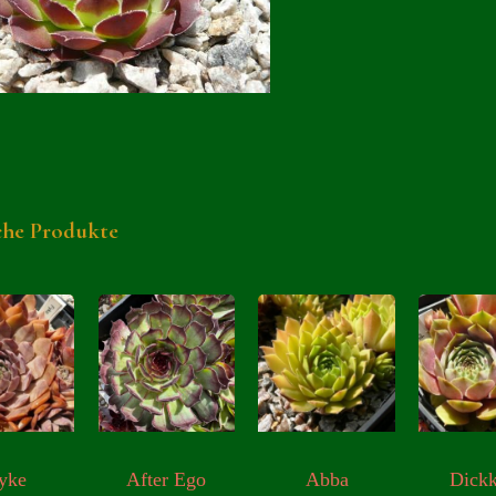
che Produkte
yke
After Ego
Abba
Dick