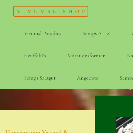
Skip
VIVUMSL-SHOP
to
content
Vivumsl-Paradies
Semps A – Z
Heuffelii’s
Mutationsformen
Na
Semps Saatgut
Angebote
Semps
Hinweise zum Versand &