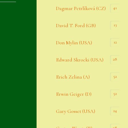
Datenschutzerklärung
41
Dagmar Petrlíková (CZ)
Erster Umgang mit Semps
13
David T. Ford (GB)
Gästebuch
Heuffelii’s
12
Don Mylin (USA)
Home
28
Edward Skrocki (USA)
Hostas
52
Erich Zelina (A)
Impressum
Kasse
52
Erwin Geiger (D)
Kontakt
24
Gary Gosset (USA)
Mein Konto
Naturformen
28