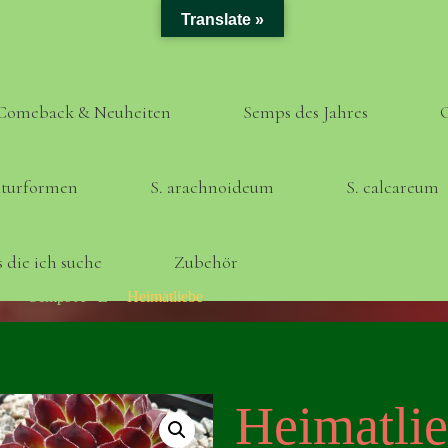
Translate »
Comeback & Neuheiten
Semps des Jahres
turformen
S. arachnoideum
S. calcareum
 die ich suche
Zubehör
Home
Semps A - Z
Heimatliebe
Heimatli