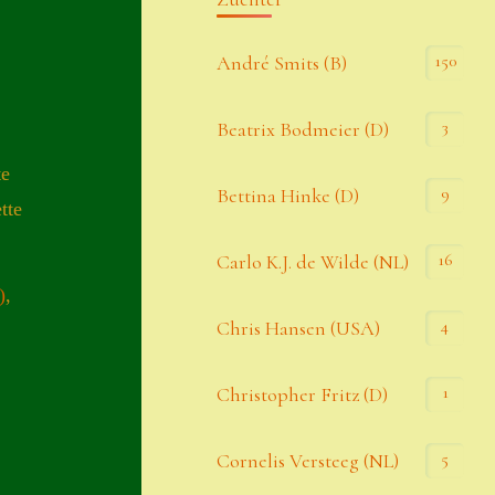
Kommentar-Feed
150
André Smits (B)
WordPress.org
3
Beatrix Bodmeier (D)
Kategorien
te
9
Bettina Hinke (D)
tte
Allgemein
16
Carlo K.J. de Wilde (NL)
)
,
Seiten
4
Chris Hansen (USA)
Account
1
Christopher Fritz (D)
Allgemeine Geschäftsbedingungen
5
Cornelis Versteeg (NL)
Comeback & Neuheiten