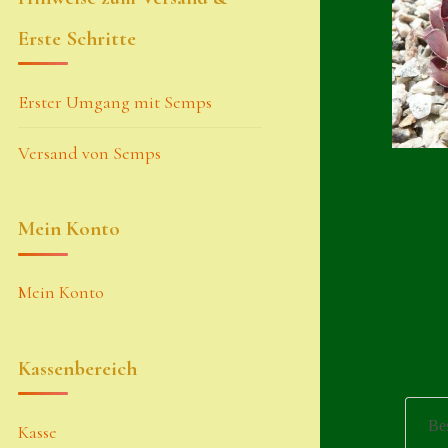
Erste Schritte
Erster Umgang mit Semps
Versand von Semps
Mein Konto
Mein Konto
Kassenbereich
Be
Kasse