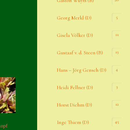
Gaston Wuyts (B)
S. x nixonii
5
Georg Merkl (D)
Semps die ich suche
Semps von A – Z
11
Gisela Völker (D)
Shop
13
Gustaaf v. d. Steen (B)
Suche
Sue Thomas
4
Hans – Jörg Gensch (D)
Translator
3
Heidi Fellner (D)
Versand
Versand von Semps
12
Horst Diehm (D)
Warenkorb
45
Inge Thiem (D)
kopf
Warenkorb