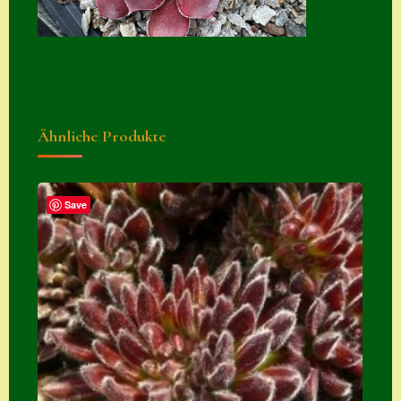
Suche
Sue Thomas
Translator
Versand
Ähnliche Produkte
Versand von
Semps
Save
Warenkorb
Warenkorb
Widerrufsbelehru
ng
Zahlung
Zahlungs- &
Versandinfos