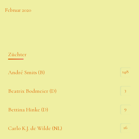
Februar 2020
Züchter
148
André Smits (B)
3
Beatrix Bodmeier (D)
9
Bettina Hinke (D)
16
Carlo K.J. de Wilde (NL)