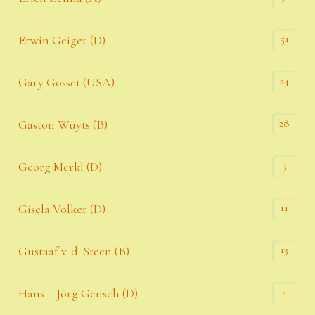
51
Erwin Geiger (D)
24
Gary Gosset (USA)
28
Gaston Wuyts (B)
5
Georg Merkl (D)
11
Gisela Völker (D)
13
Gustaaf v. d. Steen (B)
4
Hans – Jörg Gensch (D)