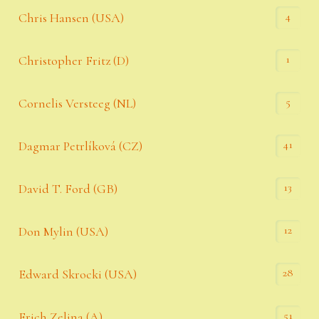
4
Chris Hansen (USA)
1
Christopher Fritz (D)
5
Cornelis Versteeg (NL)
41
Dagmar Petrlíková (CZ)
13
David T. Ford (GB)
12
Don Mylin (USA)
28
Edward Skrocki (USA)
51
Erich Zelina (A)