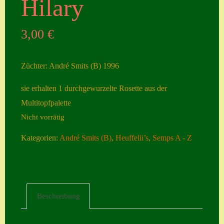
Hilary
Seiten
3,00
€
Account
Allgemeine
Züchter: André Smits (B) 1996
Geschäftsbedingu
ngen
sie erhalten 1 durchgewurzelte Rosette aus der
Multitopfpalette
Comeback &
Nicht vorrätig
Neuheiten
Datenschutzerklä
Kategorien:
André Smits (B)
,
Heuffelii’s
,
Semps A - Z
rung
Erster Umgang
mit Semps
Beschreibung
Gästebuch
Heuffelii’s