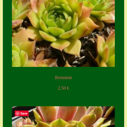
Bernstein
2,50
€
Save