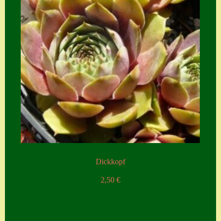
Dickkopf
2,50
€