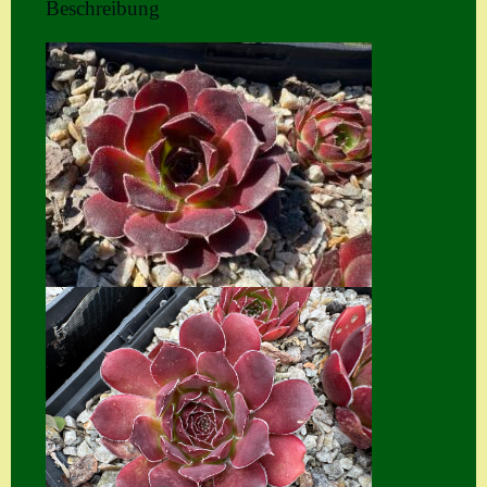
Beschreibung
Home
Hostas
Impressum
Kasse
Kontakt
Mein Konto
Naturformen
S. x nixonii
Semps die ich
suche
Semps von A – Z
Shop