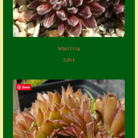
Zubehör
Zubehör
Whirl I Gig
3,00
€
Save