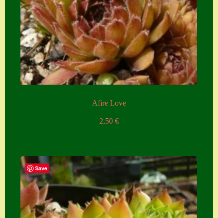
Afire Love
2,50
€
Save