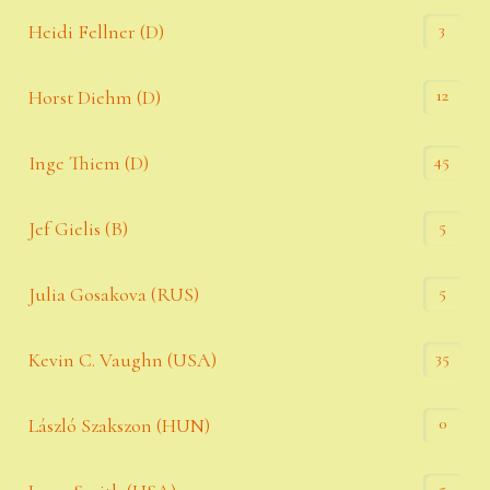
3
Heidi Fellner (D)
12
Horst Diehm (D)
45
Inge Thiem (D)
5
Jef Gielis (B)
5
Julia Gosakova (RUS)
35
Kevin C. Vaughn (USA)
0
László Szakszon (HUN)
5