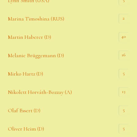
Lynn Smith (USA)
2
Marina Timoshina (RUS)
40
Martin Haberer (D)
16
Melanie Brüggemann (D)
5
Mirko Hartz (D)
13
Nikolett Horváth-Bozzay (A)
5
Olaf Essert (D)
5
Oliver Heim (D)