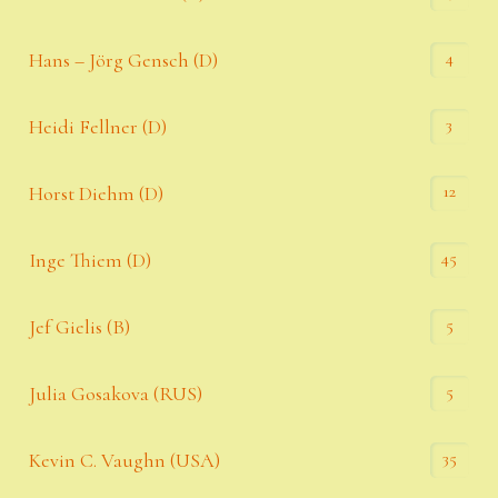
4
Hans – Jörg Gensch (D)
3
Heidi Fellner (D)
12
Horst Diehm (D)
45
Inge Thiem (D)
5
Jef Gielis (B)
5
Julia Gosakova (RUS)
35
Kevin C. Vaughn (USA)