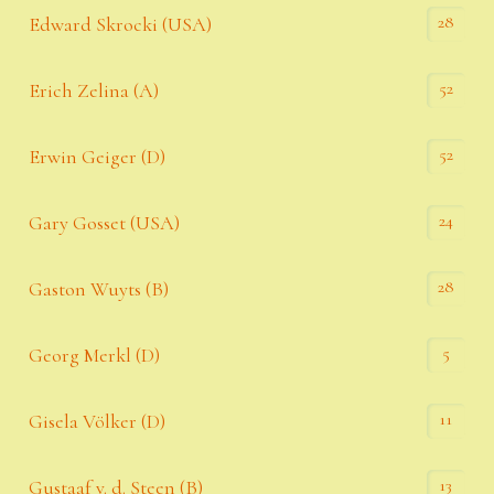
28
Edward Skrocki (USA)
52
Erich Zelina (A)
52
Erwin Geiger (D)
24
Gary Gosset (USA)
28
Gaston Wuyts (B)
5
Georg Merkl (D)
11
Gisela Völker (D)
13
Gustaaf v. d. Steen (B)