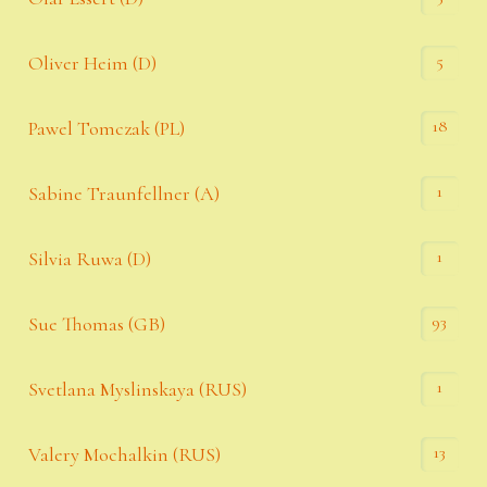
5
Oliver Heim (D)
18
Pawel Tomczak (PL)
1
Sabine Traunfellner (A)
1
Silvia Ruwa (D)
93
Sue Thomas (GB)
1
Svetlana Myslinskaya (RUS)
13
Valery Mochalkin (RUS)