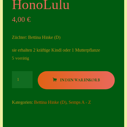
HonoLulu
Seiten
4,00
€
Account
Allgemeine
Züchter: Bettina Hinke (D)
Geschäftsbedingu
ngen
sie erhalten 2 kräftige Kindl oder 1 Mutterpflanze
5 vorrätig
Comeback &
Neuheiten
HonoLulu
Datenschutzerklä
IN DEN WARENKORB
Menge
rung
Erster Umgang
Kategorien:
Bettina Hinke (D)
,
Semps A - Z
mit Semps
Gästebuch
Heuffelii’s