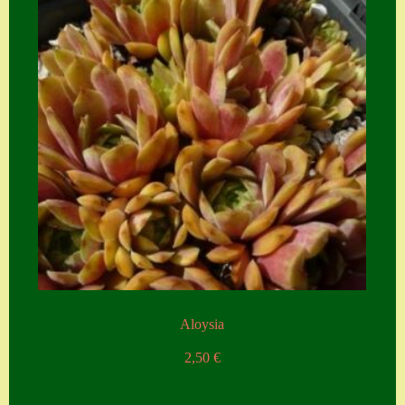
Aloysia
2,50
€