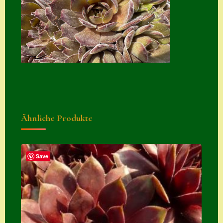
Suche
Sue Thomas
Translator
Versand
Versand von
Semps
Ähnliche Produkte
Warenkorb
Warenkorb
Widerrufsbelehru
Save
ng
Zahlung
Zahlungs- &
Versandinfos