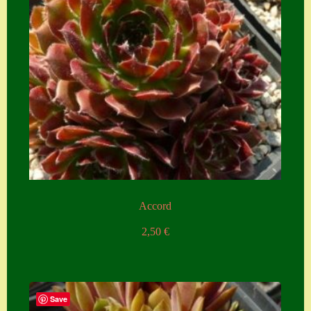
Accord
2,50
€
Save