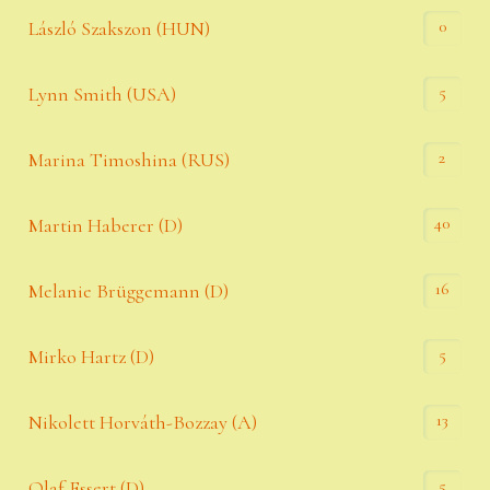
0
László Szakszon (HUN)
5
Lynn Smith (USA)
2
Marina Timoshina (RUS)
40
Martin Haberer (D)
16
Melanie Brüggemann (D)
5
Mirko Hartz (D)
13
Nikolett Horváth-Bozzay (A)
5
Olaf Essert (D)