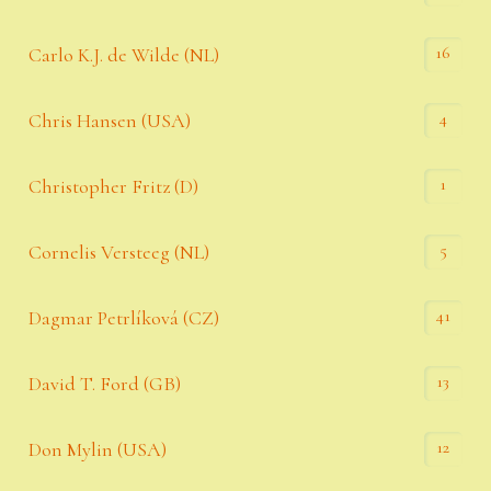
16
Carlo K.J. de Wilde (NL)
4
Chris Hansen (USA)
1
Christopher Fritz (D)
5
Cornelis Versteeg (NL)
41
Dagmar Petrlíková (CZ)
13
David T. Ford (GB)
12
Don Mylin (USA)