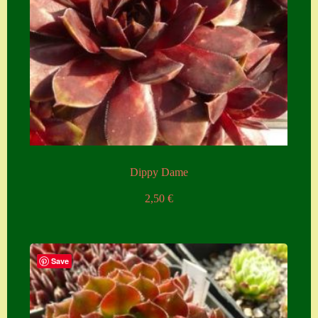
Zubehör
Zubehör
Dippy Dame
2,50
€
Save