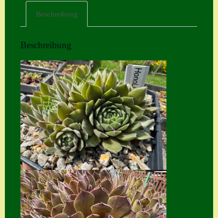
Beschreibung
Home
Hostas
Beschreibung
Impressum
Kasse
Kontakt
Mein Konto
Naturformen
S. x nixonii
Semps die ich
suche
Semps von A – Z
Shop