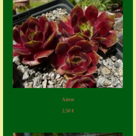
Aäron
2,50
€