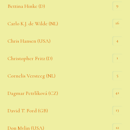
9
Bettina Hinke (D)
16
Carlo K.J. de Wilde (NL)
4
Chris Hansen (USA)
1
Christopher Fritz (D)
5
Cornelis Versteeg (NL)
41
Dagmar Petrlíková (CZ)
13
David T. Ford (GB)
12
Don Mylin (USA)