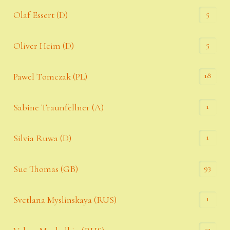
5
Olaf Essert (D)
5
Oliver Heim (D)
18
Pawel Tomczak (PL)
1
Sabine Traunfellner (A)
1
Silvia Ruwa (D)
93
Sue Thomas (GB)
1
Svetlana Myslinskaya (RUS)
13