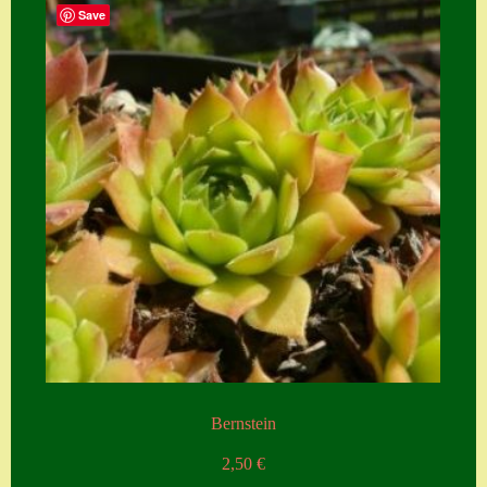
Save
Bernstein
2,50
€