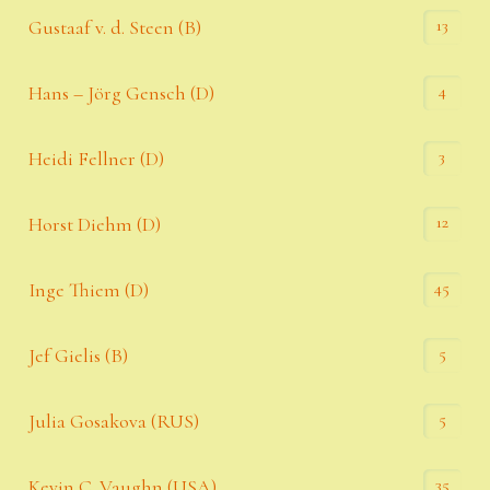
13
Gustaaf v. d. Steen (B)
4
Hans – Jörg Gensch (D)
3
Heidi Fellner (D)
12
Horst Diehm (D)
45
Inge Thiem (D)
5
Jef Gielis (B)
5
Julia Gosakova (RUS)
35
Kevin C. Vaughn (USA)