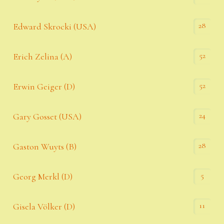
28
Edward Skrocki (USA)
52
Erich Zelina (A)
52
Erwin Geiger (D)
24
Gary Gosset (USA)
28
Gaston Wuyts (B)
5
Georg Merkl (D)
11
Gisela Völker (D)