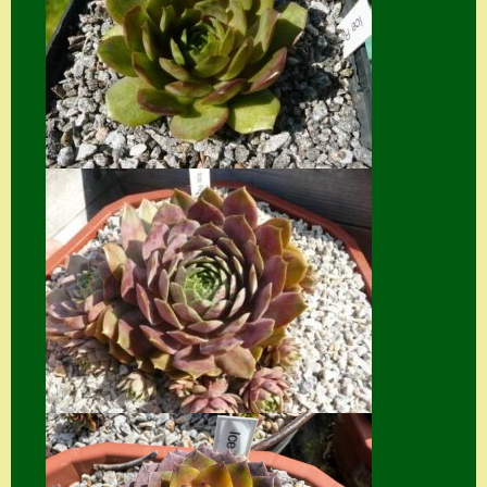
Suche
Sue Thomas
Translator
Versand
Versand von
Semps
Warenkorb
Warenkorb
Widerrufsbelehru
ng
Zahlung
Zahlungs- &
Versandinfos