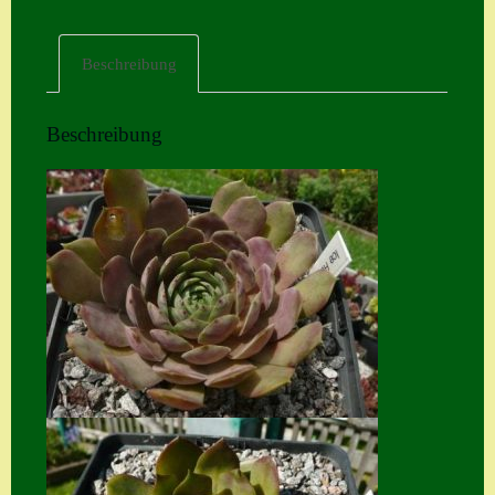
Home
Beschreibung
Hostas
Impressum
Beschreibung
Kasse
Kontakt
Mein Konto
Naturformen
S. x nixonii
Semps die ich
suche
Semps von A – Z
Shop