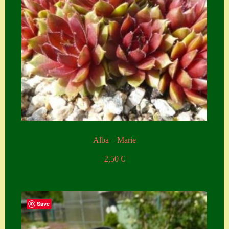
Alba – Marie
2,50
€
Save