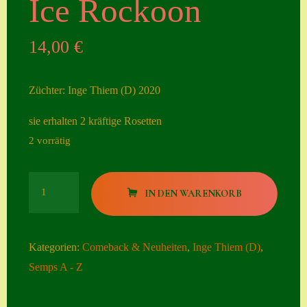
Ice Rockoon
Seiten
14,00
€
Account
Allgemeine
Züchter: Inge Thiem (D) 2020
Geschäftsbedingu
ngen
sie erhalten 2 kräftige Rosetten
2 vorrätig
Comeback &
Neuheiten
Ice
Datenschutzerklä
IN DEN WARENKORB
Rockoon
rung
Menge
Erster Umgang
Kategorien:
Comeback & Neuheiten
,
Inge Thiem (D)
,
mit Semps
Semps A - Z
Gästebuch
Heuffelii’s