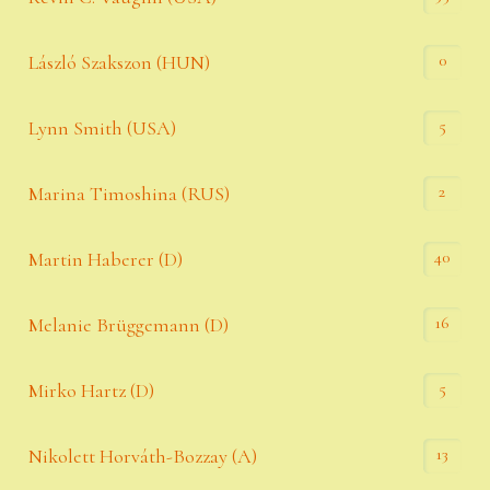
0
László Szakszon (HUN)
5
Lynn Smith (USA)
2
Marina Timoshina (RUS)
40
Martin Haberer (D)
16
Melanie Brüggemann (D)
5
Mirko Hartz (D)
13
Nikolett Horváth-Bozzay (A)