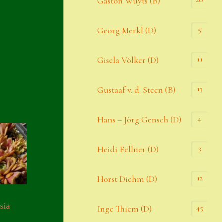
Gaston Wuyts (B)
S. x nixonii
5
Georg Merkl (D)
Semps die ich suche
Semps von A – Z
11
Gisela Völker (D)
Shop
13
Gustaaf v. d. Steen (B)
Suche
Sue Thomas
4
Hans – Jörg Gensch (D)
Translator
3
Heidi Fellner (D)
Versand
Versand von Semps
12
Horst Diehm (D)
Warenkorb
sia
45
Inge Thiem (D)
Warenkorb