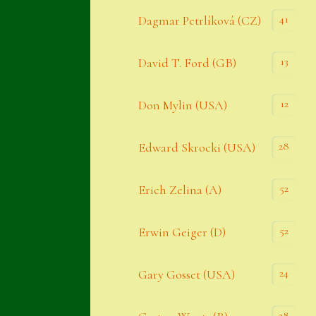
Datenschutzerklärung
41
Dagmar Petrlíková (CZ)
Erster Umgang mit Semps
13
David T. Ford (GB)
Gästebuch
Heuffelii’s
12
Don Mylin (USA)
Home
28
Edward Skrocki (USA)
Hostas
52
Erich Zelina (A)
Impressum
Kasse
52
Erwin Geiger (D)
Kontakt
24
Gary Gosset (USA)
Mein Konto
Naturformen
28