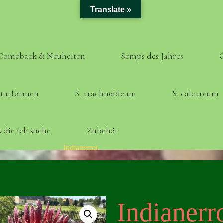
Translate »
Comeback & Neuheiten
Semps des Jahres
turformen
S. arachnoideum
S. calcareum
 die ich suche
Zubehör
Home
Semps A - Z
Indianerrot
Indianerr