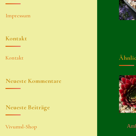
Impressum
Kontakt
Ähnli
Kontakt
Neueste Kommentare
Neueste Beiträge
Amb
Vivumsl-Shop