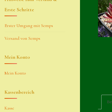
Erste Schritte
Erster Umgang mit Semps
Versand von Semps
Mein Konto
Mein Konto
Kassenbereich
Be
Kasse