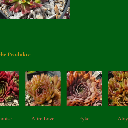
che Produkte
roise
Afire Love
Fyke
Aloy