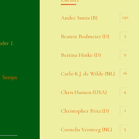
Kommentar-Feed
150
André Smits (B)
WordPress.org
3
Beatrix Bodmeier (D)
oder 1
Kategorien
9
Bettina Hinke (D)
Allgemein
16
Carlo K.J. de Wilde (NL)
,
Semps
Seiten
4
Chris Hansen (USA)
Account
1
Christopher Fritz (D)
Allgemeine Geschäftsbedingungen
5
Cornelis Versteeg (NL)
Comeback & Neuheiten