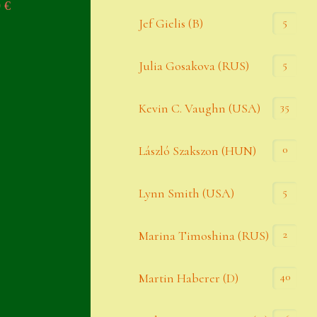
0
€
Widerrufsbelehrung
5
Jef Gielis (B)
Zahlung
5
Julia Gosakova (RUS)
Zahlungs- & Versandinfos
35
Zubehör
Kevin C. Vaughn (USA)
Zubehör
0
László Szakszon (HUN)
5
Lynn Smith (USA)
2
Marina Timoshina (RUS)
40
Martin Haberer (D)