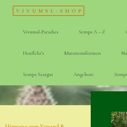
Skip
VIVUMSL-SHOP
to
content
Vivumsl-Paradies
Semps A – Z
Heuffelii’s
Mutationsformen
Na
Semps Saatgut
Angebote
Semps
Hinweise zum Versand &