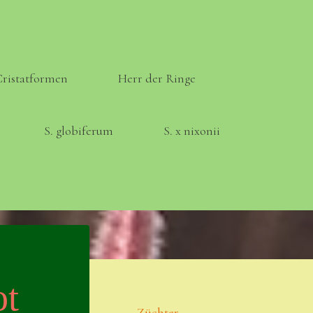
Cristatformen
Herr der Ringe
S. globiferum
S. x nixonii
Meta
Anmelden
ot
Eintrags-Feed
Züchter