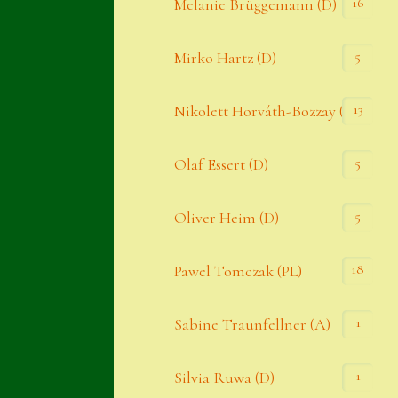
16
Melanie Brüggemann (D)
5
Mirko Hartz (D)
13
Nikolett Horváth-Bozzay (A)
5
Olaf Essert (D)
5
Oliver Heim (D)
18
Pawel Tomczak (PL)
1
Sabine Traunfellner (A)
1
Silvia Ruwa (D)