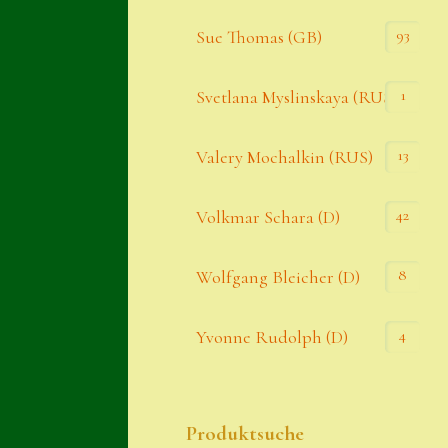
93
Sue Thomas (GB)
1
Svetlana Myslinskaya (RUS)
13
Valery Mochalkin (RUS)
42
Volkmar Schara (D)
8
Wolfgang Bleicher (D)
4
Yvonne Rudolph (D)
Produktsuche