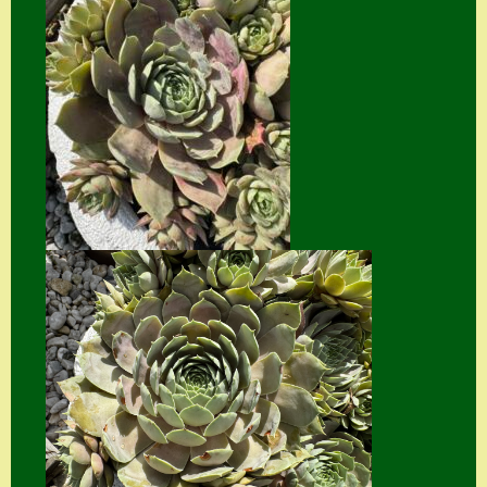
Suche
Sue Thomas
Translator
Versand
Versand von
Semps
Warenkorb
Warenkorb
Widerrufsbelehru
ng
Zahlung
Zahlungs- &
Versandinfos