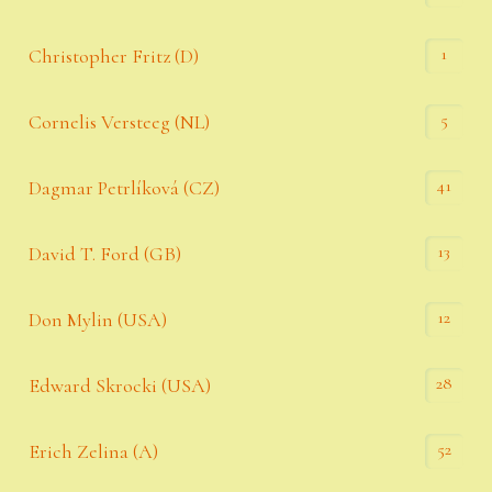
1
Christopher Fritz (D)
5
Cornelis Versteeg (NL)
41
Dagmar Petrlíková (CZ)
13
David T. Ford (GB)
12
Don Mylin (USA)
28
Edward Skrocki (USA)
52
Erich Zelina (A)