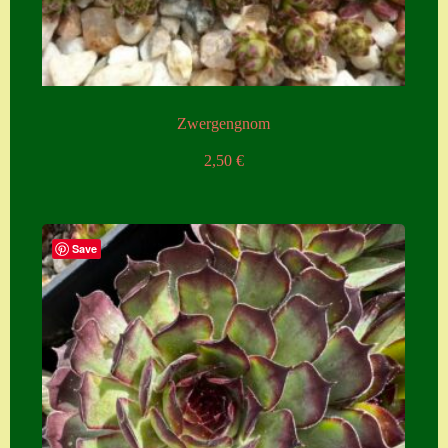
Zwergengnom
2,50
€
Save