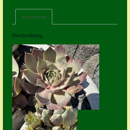
Home
Beschreibung
Hostas
Impressum
Beschreibung
Kasse
Kontakt
Mein Konto
Naturformen
S. x nixonii
Semps die ich
suche
Semps von A – Z
Shop