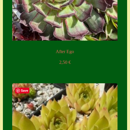
After Ego
2,50
€
Save