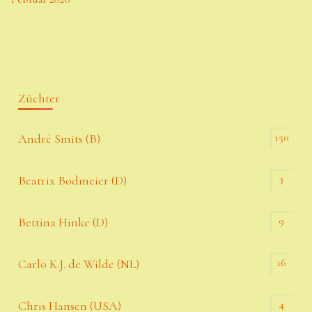
Züchter
150
André Smits (B)
3
Beatrix Bodmeier (D)
9
Bettina Hinke (D)
16
Carlo K.J. de Wilde (NL)
4
Chris Hansen (USA)