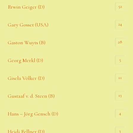
52
Erwin Geiger (D)
24
Gary Gosset (USA)
28
Gaston Wuyts (B)
5
Georg Merkl (D)
11
Gisela Völker (D)
13
Gustaaf v. d. Steen (B)
4
Hans – Jörg Gensch (D)
3
Heidi Fellner (D)