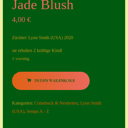
Jade Blush
Seiten
4,00
€
Account
Allgemeine
Züchter: Lynn Smith (USA) 2020
Geschäftsbedingu
ngen
sie erhalten 2 kräftige Kindl
1 vorrätig
Comeback &
Neuheiten
Jade
Datenschutzerklä
IN DEN WARENKORB
Blush
rung
Menge
Erster Umgang
Kategorien:
Comeback & Neuheiten
,
Lynn Smith
mit Semps
(USA)
,
Semps A - Z
Gästebuch
Heuffelii’s