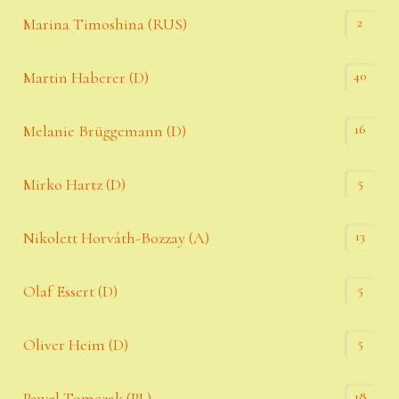
2
Marina Timoshina (RUS)
40
Martin Haberer (D)
16
Melanie Brüggemann (D)
5
Mirko Hartz (D)
13
Nikolett Horváth-Bozzay (A)
5
Olaf Essert (D)
5
Oliver Heim (D)
18
Pawel Tomczak (PL)