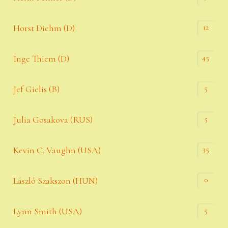
12
Horst Diehm (D)
45
Inge Thiem (D)
5
Jef Gielis (B)
5
Julia Gosakova (RUS)
35
Kevin C. Vaughn (USA)
0
László Szakszon (HUN)
5
Lynn Smith (USA)