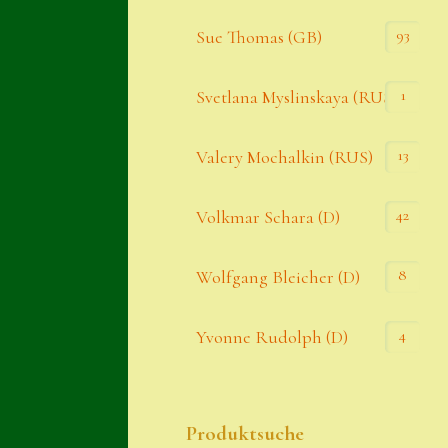
93
Sue Thomas (GB)
1
Svetlana Myslinskaya (RUS)
13
Valery Mochalkin (RUS)
42
Volkmar Schara (D)
8
Wolfgang Bleicher (D)
4
Yvonne Rudolph (D)
Produktsuche