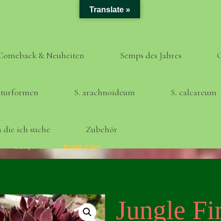
Translate »
Comeback & Neuheiten
Semps des Jahres
turformen
S. arachnoideum
S. calcareum
 die ich suche
Zubehör
Home
Semps A - Z
Jungle Fires
Jungle Fi