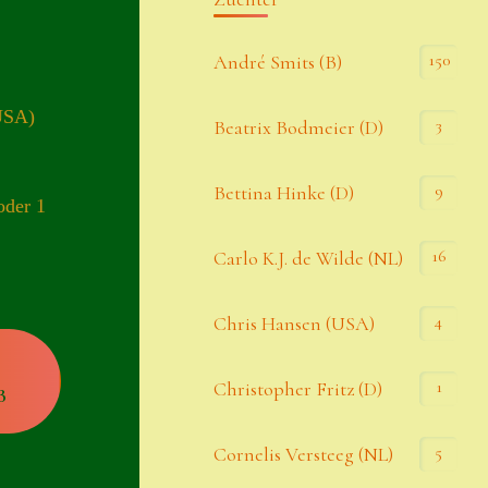
Kommentar-Feed
150
André Smits (B)
WordPress.org
USA)
3
Beatrix Bodmeier (D)
Kategorien
9
Bettina Hinke (D)
oder 1
Allgemein
16
Carlo K.J. de Wilde (NL)
Seiten
4
Chris Hansen (USA)
Account
1
Christopher Fritz (D)
B
Allgemeine Geschäftsbedingungen
5
Cornelis Versteeg (NL)
Comeback & Neuheiten