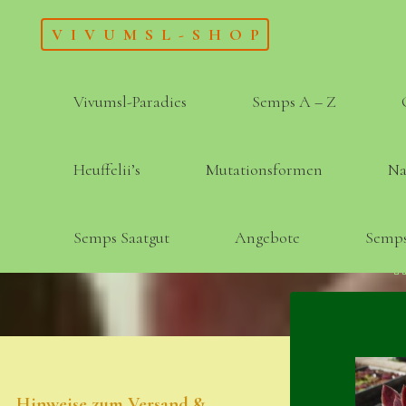
Skip
VIVUMSL-SHOP
to
content
Vivumsl-Paradies
Semps A – Z
Heuffelii’s
Mutationsformen
Na
Semps Saatgut
Angebote
Semps
Hinweise zum Versand &