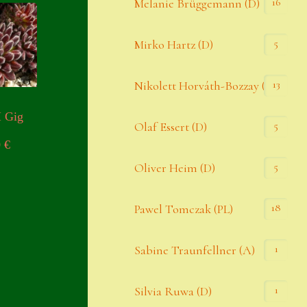
16
Melanie Brüggemann (D)
5
Mirko Hartz (D)
13
Nikolett Horváth-Bozzay (A)
I Gig
5
Olaf Essert (D)
0
€
5
Oliver Heim (D)
18
Pawel Tomczak (PL)
1
Sabine Traunfellner (A)
1
Silvia Ruwa (D)