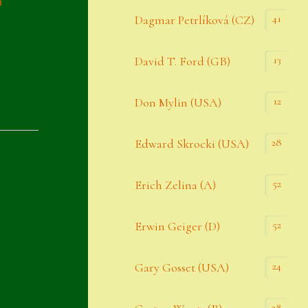
n
Datenschutzerklärung
41
Dagmar Petrlíková (CZ)
Erster Umgang mit Semps
13
David T. Ford (GB)
Gästebuch
Heuffelii’s
12
Don Mylin (USA)
Home
28
Edward Skrocki (USA)
Hostas
52
Erich Zelina (A)
Impressum
Kasse
52
Erwin Geiger (D)
Kontakt
24
Gary Gosset (USA)
Mein Konto
Naturformen
28