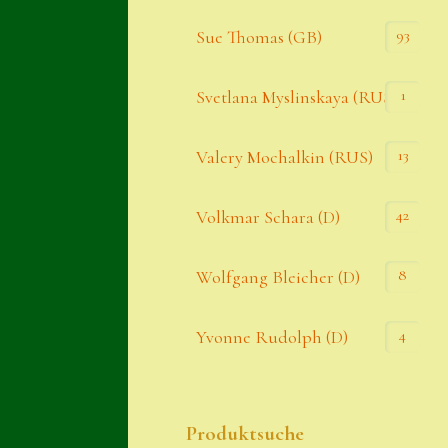
93
Sue Thomas (GB)
1
Svetlana Myslinskaya (RUS)
13
Valery Mochalkin (RUS)
42
Volkmar Schara (D)
8
Wolfgang Bleicher (D)
4
Yvonne Rudolph (D)
Produktsuche