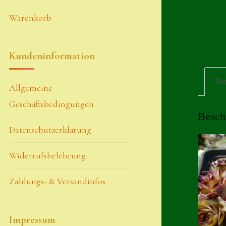
Warenkorb
Kundeninformation
Be
Allgemeine
Geschäftsbedingungen
Besch
Datenschutzerklärung
Widerrufsbelehrung
Zahlungs- & Versandinfos
Impressum