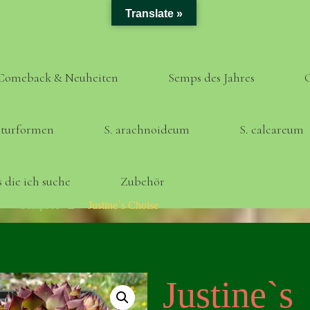
Translate »
Comeback & Neuheiten
Semps des Jahres
turformen
S. arachnoideum
S. calcareum
 die ich suche
Zubehör
Home
Semps A - Z
Justine`s Choise
Justine`s