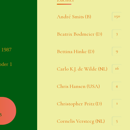
Kommentar-Feed
150
André Smits (B)
WordPress.org
3
Beatrix Bodmeier (D)
Kategorien
) 1987
9
Bettina Hinke (D)
Allgemein
oder 1
16
Carlo K.J. de Wilde (NL)
Seiten
4
Chris Hansen (USA)
Account
1
Christopher Fritz (D)
Allgemeine Geschäftsbedingungen
B
5
Cornelis Versteeg (NL)
Comeback & Neuheiten