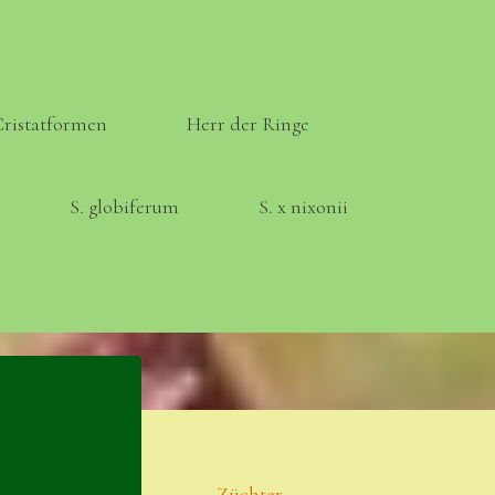
Cristatformen
Herr der Ringe
S. globiferum
S. x nixonii
Meta
Anmelden
Eintrags-Feed
Züchter