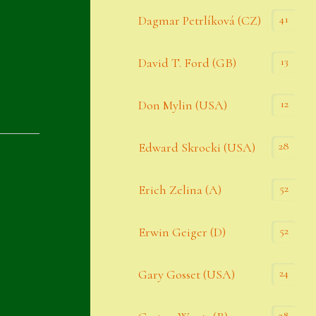
Datenschutzerklärung
41
Dagmar Petrlíková (CZ)
Erster Umgang mit Semps
13
David T. Ford (GB)
Gästebuch
Heuffelii’s
12
Don Mylin (USA)
Home
28
Edward Skrocki (USA)
Hostas
52
Erich Zelina (A)
Impressum
Kasse
52
Erwin Geiger (D)
Kontakt
24
Gary Gosset (USA)
Mein Konto
Naturformen
28