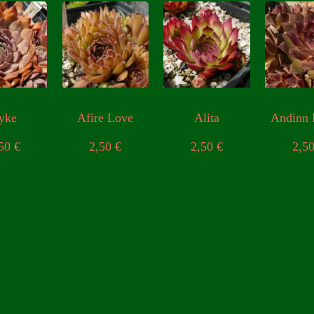
yke
Afire Love
Alita
Andinn 
,50
€
2,50
€
2,50
€
2,5