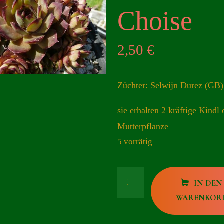
Choise
2,50
€
Züchter: Selwijn Durez (GB
sie erhalten 2 kräftige Kindl 
Mutterpflanze
5 vorrätig
Justine`s
IN DEN
Choise
WARENKOR
Menge