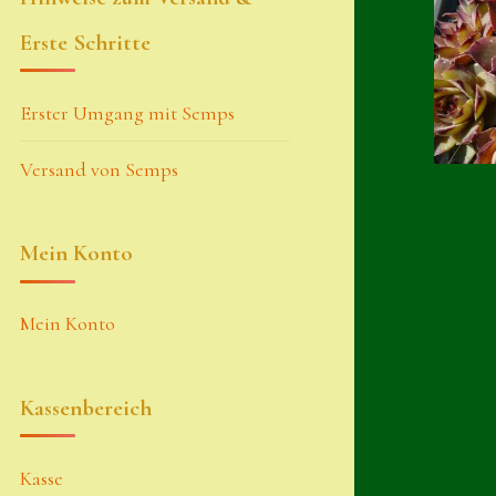
Erste Schritte
Erster Umgang mit Semps
Versand von Semps
Mein Konto
Mein Konto
Kassenbereich
Kasse