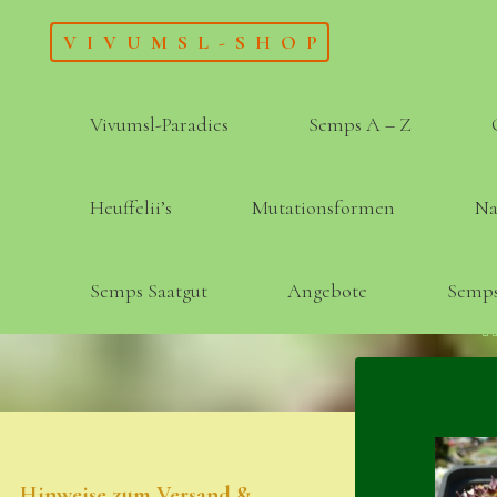
Skip
VIVUMSL-SHOP
to
content
Vivumsl-Paradies
Semps A – Z
Heuffelii’s
Mutationsformen
Na
Semps Saatgut
Angebote
Semps
Hinweise zum Versand &