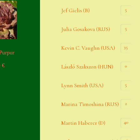
Widerrufsbelehrung
5
Jef Gielis (B)
Zahlung
5
Julia Gosakova (RUS)
Zahlungs- & Versandinfos
35
Zubehör
Kevin C. Vaughn (USA)
Purpur
Zubehör
0
€
0
László Szakszon (HUN)
5
Lynn Smith (USA)
2
Marina Timoshina (RUS)
40
Martin Haberer (D)