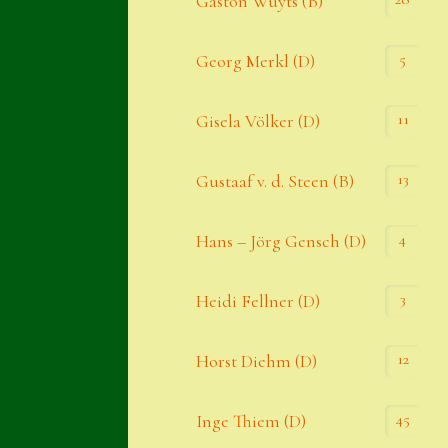
Gaston Wuyts (B)
S. x nixonii
5
Georg Merkl (D)
Semps die ich suche
Semps von A – Z
11
Gisela Völker (D)
Shop
13
Gustaaf v. d. Steen (B)
Suche
Sue Thomas
4
Hans – Jörg Gensch (D)
Translator
3
Heidi Fellner (D)
Versand
Versand von Semps
12
Horst Diehm (D)
Warenkorb
45
Inge Thiem (D)
Warenkorb