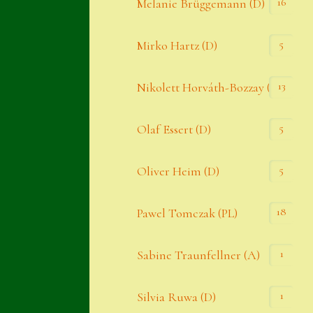
16
Melanie Brüggemann (D)
5
Mirko Hartz (D)
13
Nikolett Horváth-Bozzay (A)
5
Olaf Essert (D)
5
Oliver Heim (D)
18
Pawel Tomczak (PL)
1
Sabine Traunfellner (A)
1
Silvia Ruwa (D)