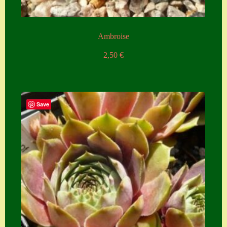
Ambroise
2,50
€
Save