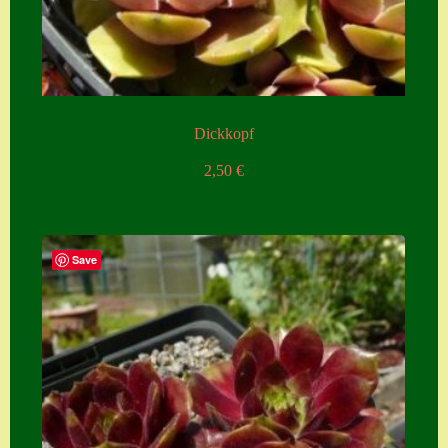
Dickkopf
2,50
€
Save