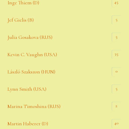
45
Inge Thiem (D)
5
Jef Gielis (B)
5
Julia Gosakova (RUS)
35
Kevin C. Vaughn (USA)
0
László Szakszon (HUN)
5
Lynn Smith (USA)
2
Marina Timoshina (RUS)
40
Martin Haberer (D)