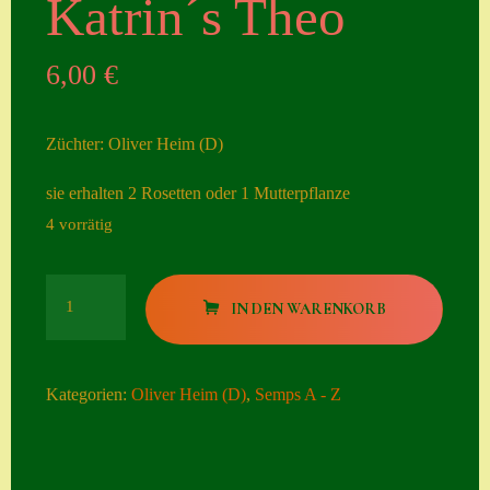
Katrin´s Theo
Seiten
6,00
€
Account
Allgemeine
Züchter: Oliver Heim (D)
Geschäftsbedingu
ngen
sie erhalten 2 Rosetten oder 1 Mutterpflanze
4 vorrätig
Comeback &
Neuheiten
Katrin
Datenschutzerklä
IN DEN WARENKORB
´s
rung
Theo
Erster Umgang
Menge
Kategorien:
Oliver Heim (D)
,
Semps A - Z
mit Semps
Gästebuch
Heuffelii’s