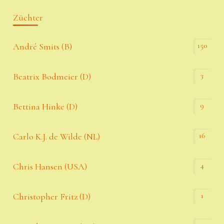
Züchter
150
André Smits (B)
3
Beatrix Bodmeier (D)
9
Bettina Hinke (D)
16
Carlo K.J. de Wilde (NL)
4
Chris Hansen (USA)
1
Christopher Fritz (D)