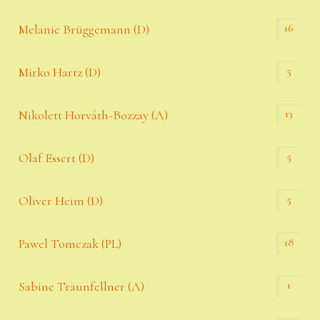
16
Melanie Brüggemann (D)
5
Mirko Hartz (D)
13
Nikolett Horváth-Bozzay (A)
5
Olaf Essert (D)
5
Oliver Heim (D)
18
Pawel Tomczak (PL)
1
Sabine Traunfellner (A)