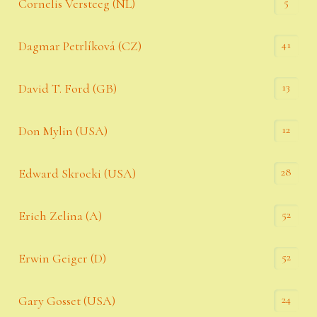
5
Cornelis Versteeg (NL)
41
Dagmar Petrlíková (CZ)
13
David T. Ford (GB)
12
Don Mylin (USA)
28
Edward Skrocki (USA)
52
Erich Zelina (A)
52
Erwin Geiger (D)
24
Gary Gosset (USA)