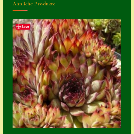
Ähnliche Produkte
Suche
Sue Thomas
Save
Translator
Versand
Versand von
Semps
Warenkorb
Warenkorb
Widerrufsbelehru
ng
Zahlung
Zahlungs- &
Versandinfos