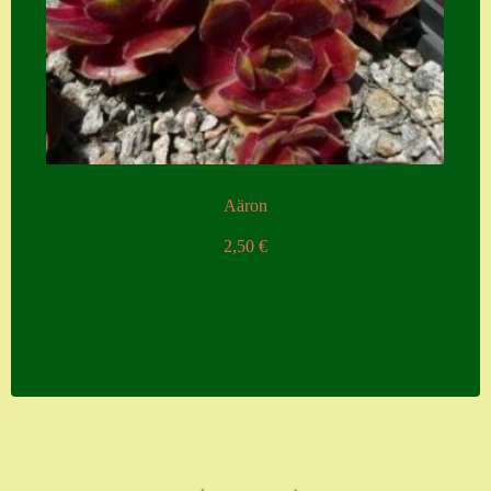
Aäron
2,50
€