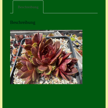
Beschreibung
Home
Hostas
Beschreibung
Impressum
Kasse
Kontakt
Mein Konto
Naturformen
S. x nixonii
Semps die ich
suche
Semps von A – Z
Shop