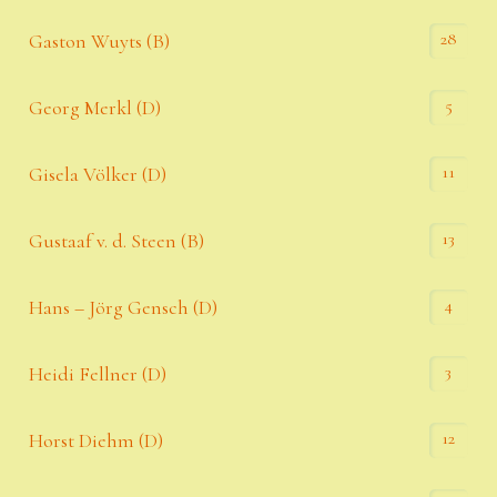
28
Gaston Wuyts (B)
5
Georg Merkl (D)
11
Gisela Völker (D)
13
Gustaaf v. d. Steen (B)
4
Hans – Jörg Gensch (D)
3
Heidi Fellner (D)
12
Horst Diehm (D)