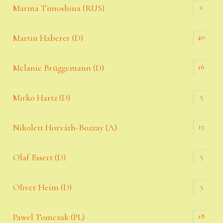
2
Marina Timoshina (RUS)
40
Martin Haberer (D)
16
Melanie Brüggemann (D)
5
Mirko Hartz (D)
13
Nikolett Horváth-Bozzay (A)
5
Olaf Essert (D)
5
Oliver Heim (D)
18
Pawel Tomczak (PL)