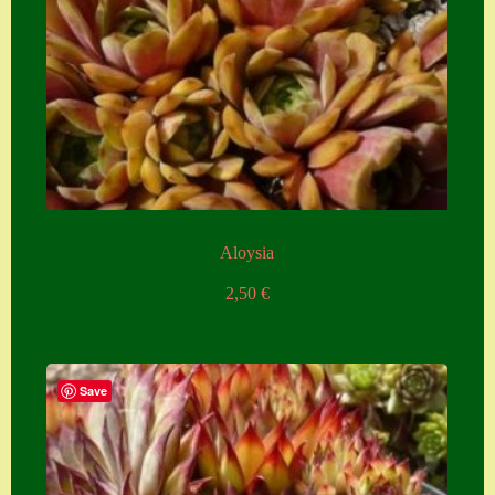
Aloysia
2,50
€
Save