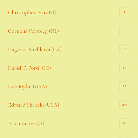
1
Christopher Fritz (D)
5
Cornelis Versteeg (NL)
41
Dagmar Petrlíková (CZ)
13
David T. Ford (GB)
12
Don Mylin (USA)
28
Edward Skrocki (USA)
52
Erich Zelina (A)