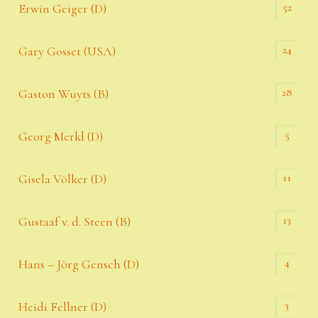
52
Erwin Geiger (D)
24
Gary Gosset (USA)
28
Gaston Wuyts (B)
5
Georg Merkl (D)
11
Gisela Völker (D)
13
Gustaaf v. d. Steen (B)
4
Hans – Jörg Gensch (D)
3
Heidi Fellner (D)