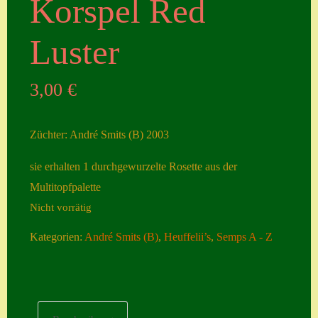
Korspel Red
Seiten
Luster
Account
Allgemeine
3,00
€
Geschäftsbedingu
ngen
Züchter: André Smits (B) 2003
Comeback &
sie erhalten 1 durchgewurzelte Rosette aus der
Neuheiten
Multitopfpalette
Datenschutzerklä
Nicht vorrätig
rung
Kategorien:
André Smits (B)
,
Heuffelii’s
,
Semps A - Z
Erster Umgang
mit Semps
Gästebuch
Heuffelii’s