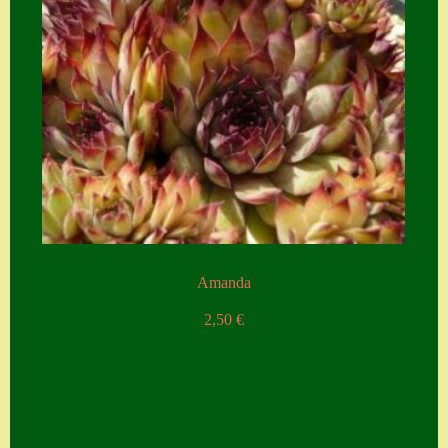
Amanda
2,50
€