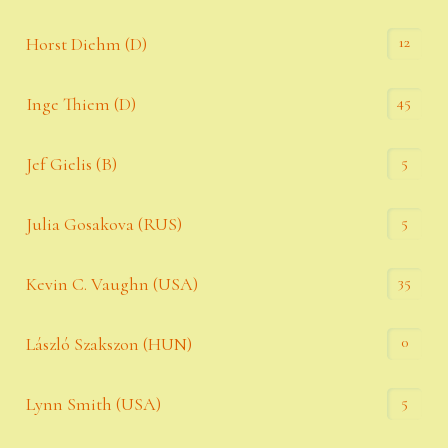
12
Horst Diehm (D)
45
Inge Thiem (D)
5
Jef Gielis (B)
5
Julia Gosakova (RUS)
35
Kevin C. Vaughn (USA)
0
László Szakszon (HUN)
5
Lynn Smith (USA)