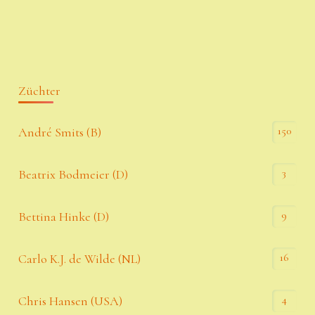
Züchter
150
André Smits (B)
3
Beatrix Bodmeier (D)
9
Bettina Hinke (D)
16
Carlo K.J. de Wilde (NL)
4
Chris Hansen (USA)