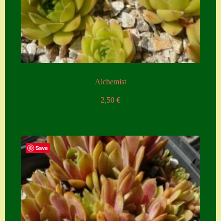
Alchemist
2,50
€
Save