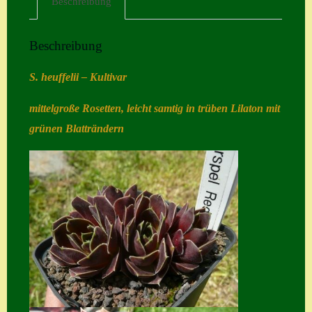
Beschreibung
Home
Beschreibung
Hostas
Impressum
S. heuffelii – Kultivar
Kasse
mittelgroße Rosetten, leicht samtig in trüben Lilaton mit
Kontakt
grünen Blatträndern
Mein Konto
Naturformen
S. x nixonii
Semps die ich
suche
Semps von A – Z
Shop