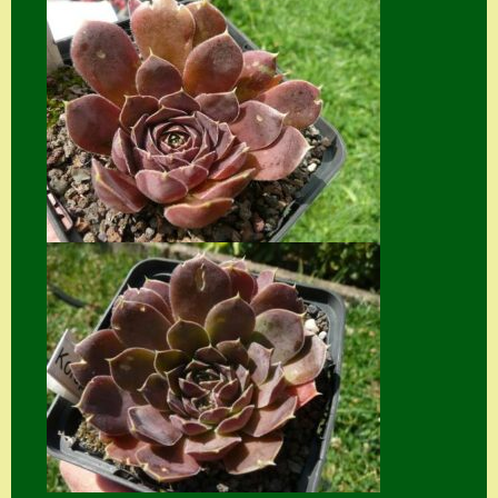
Suche
Sue Thomas
Translator
Versand
Versand von
Semps
Warenkorb
Warenkorb
Widerrufsbelehru
ng
Zahlung
Zahlungs- &
Versandinfos