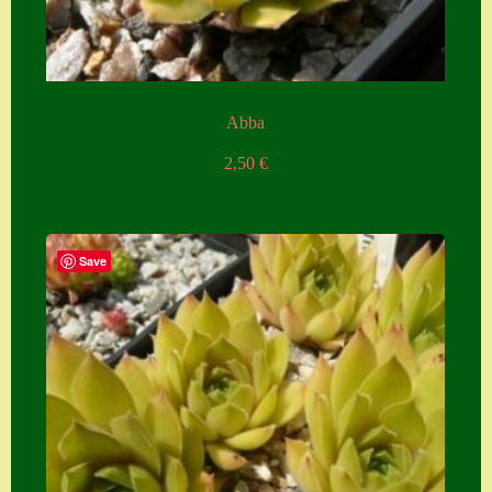
Abba
2,50
€
Save