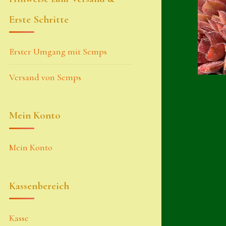
Erste Schritte
Erster Umgang mit Semps
Versand von Semps
Mein Konto
Mein Konto
Kassenbereich
Kasse