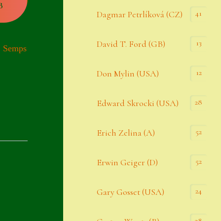
B
Datenschutzerklärung
41
Dagmar Petrlíková (CZ)
Erster Umgang mit Semps
13
David T. Ford (GB)
,
Semps
Gästebuch
Heuffelii’s
12
Don Mylin (USA)
Home
28
Edward Skrocki (USA)
Hostas
52
Erich Zelina (A)
Impressum
Kasse
52
Erwin Geiger (D)
Kontakt
24
Gary Gosset (USA)
Mein Konto
Naturformen
28