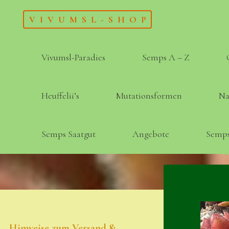
Skip
VIVUMSL-SHOP
to
content
Vivumsl-Paradies
Semps A – Z
Heuffelii’s
Mutationsformen
Na
Semps Saatgut
Angebote
Semps
Hinweise zum Versand &