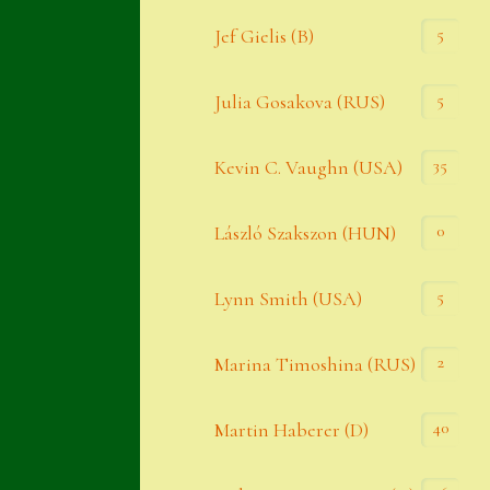
Widerrufsbelehrung
5
Jef Gielis (B)
Zahlung
5
Julia Gosakova (RUS)
Zahlungs- & Versandinfos
35
Zubehör
Kevin C. Vaughn (USA)
Zubehör
0
László Szakszon (HUN)
5
Lynn Smith (USA)
2
Marina Timoshina (RUS)
40
Martin Haberer (D)