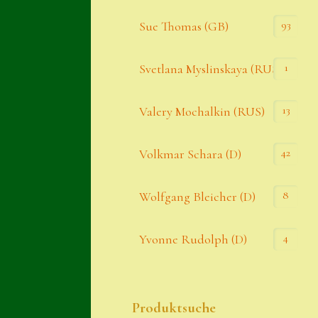
93
Sue Thomas (GB)
1
Svetlana Myslinskaya (RUS)
13
Valery Mochalkin (RUS)
42
Volkmar Schara (D)
8
Wolfgang Bleicher (D)
4
Yvonne Rudolph (D)
Produktsuche