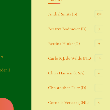
Kommentar-Feed
150
André Smits (B)
WordPress.org
3
Beatrix Bodmeier (D)
Kategorien
9
Bettina Hinke (D)
Allgemein
17
16
Carlo K.J. de Wilde (NL)
Seiten
oder 1
4
Chris Hansen (USA)
Account
1
Christopher Fritz (D)
Allgemeine Geschäftsbedingungen
5
Cornelis Versteeg (NL)
Comeback & Neuheiten