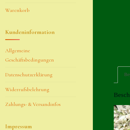
Warenkorb
Kundeninformation
Allgemeine
Geschäftsbedingungen
Datenschutzerklärung
Be
Widerrufsbelehrung
Besch
Zahlungs- & Versandinfos
Impressum