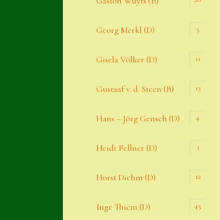
Gaston Wuyts (B)
S. x nixonii
5
Georg Merkl (D)
Semps die ich suche
Semps von A – Z
11
Gisela Völker (D)
Shop
13
Gustaaf v. d. Steen (B)
Suche
Sue Thomas
4
Hans – Jörg Gensch (D)
Translator
3
Heidi Fellner (D)
Versand
Versand von Semps
12
Horst Diehm (D)
Warenkorb
45
Inge Thiem (D)
Warenkorb