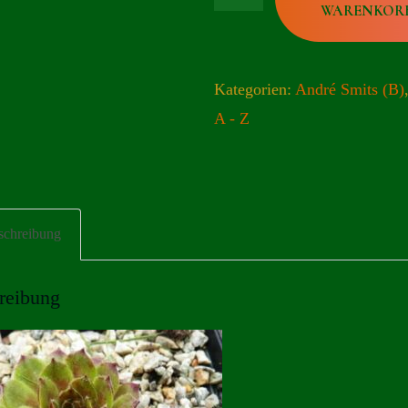
WARENKOR
-
Medine
Menge
Kategorien:
André Smits (B)
A - Z
schreibung
reibung