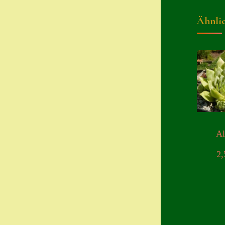
Ähnli
A
2