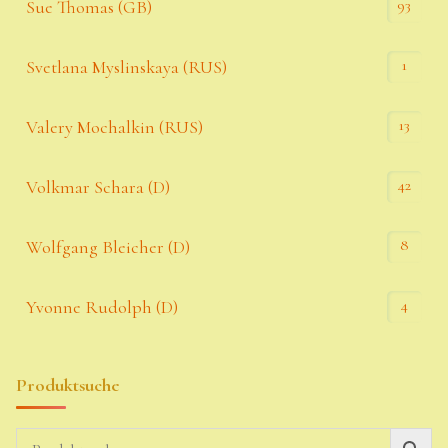
93
Sue Thomas (GB)
1
Svetlana Myslinskaya (RUS)
13
Valery Mochalkin (RUS)
42
Volkmar Schara (D)
8
Wolfgang Bleicher (D)
4
Yvonne Rudolph (D)
Produktsuche