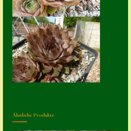
Suche
Sue Thomas
Translator
Versand
Versand von
Semps
Warenkorb
Warenkorb
Widerrufsbelehru
ng
Zahlung
Ähnliche Produkte
Zahlungs- &
Versandinfos