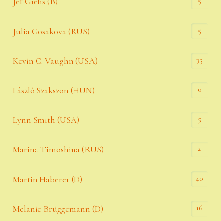
5
Jef Gielis (B)
5
Julia Gosakova (RUS)
35
Kevin C. Vaughn (USA)
0
László Szakszon (HUN)
5
Lynn Smith (USA)
2
Marina Timoshina (RUS)
40
Martin Haberer (D)
16
Melanie Brüggemann (D)