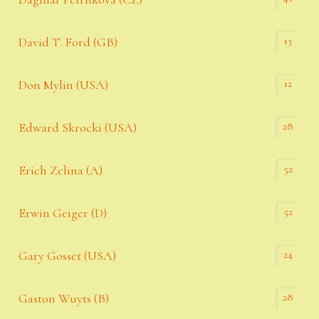
13
David T. Ford (GB)
12
Don Mylin (USA)
28
Edward Skrocki (USA)
52
Erich Zelina (A)
52
Erwin Geiger (D)
24
Gary Gosset (USA)
28
Gaston Wuyts (B)