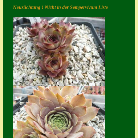
Neuzüchtung ! Nicht in der Sempervivum Liste
Home
Hostas
Impressum
Kasse
Kontakt
Mein Konto
Naturformen
S. x nixonii
Semps die ich
suche
Semps von A – Z
Shop