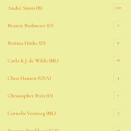
150
André Smits (B)
3
Beatrix Bodmeier (D)
9
Bettina Hinke (D)
16
Carlo K.J. de Wilde (NL)
4
Chris Hansen (USA)
1
Christopher Fritz (D)
5
Cornelis Versteeg (NL)
41
Dagmar Petrlíková (CZ)