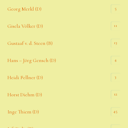
5
Georg Merkl (D)
11
Gisela Völker (D)
13
Gustaaf v. d. Steen (B)
4
Hans – Jörg Gensch (D)
3
Heidi Fellner (D)
12
Horst Diehm (D)
45
Inge Thiem (D)