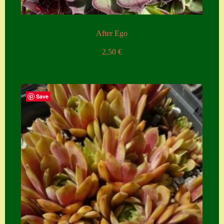
After Ego
2,50
€
Save