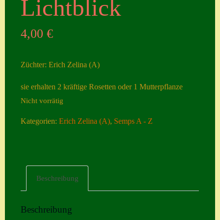
Lichtblick
Seiten
4,00
€
Account
Allgemeine
Züchter: Erich Zelina (A)
Geschäftsbedingu
ngen
sie erhalten 2 kräftige Rosetten oder 1 Mutterpflanze
Nicht vorrätig
Comeback &
Neuheiten
Kategorien:
Erich Zelina (A)
,
Semps A - Z
Datenschutzerklä
rung
Erster Umgang
Beschreibung
mit Semps
Gästebuch
Beschreibung
Heuffelii’s