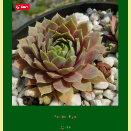
Save
Zubehör
Zubehör
Andinn Pyro
2,50
€