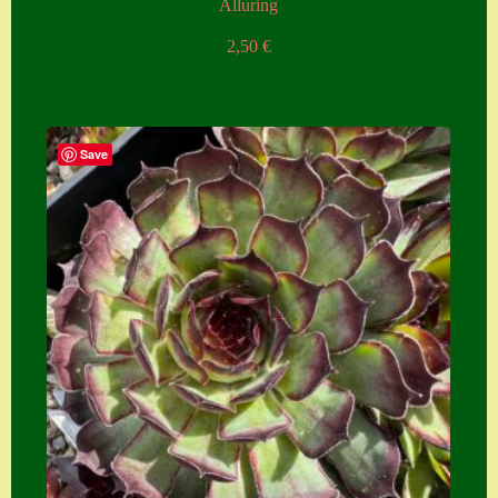
Alluring
2,50
€
Save