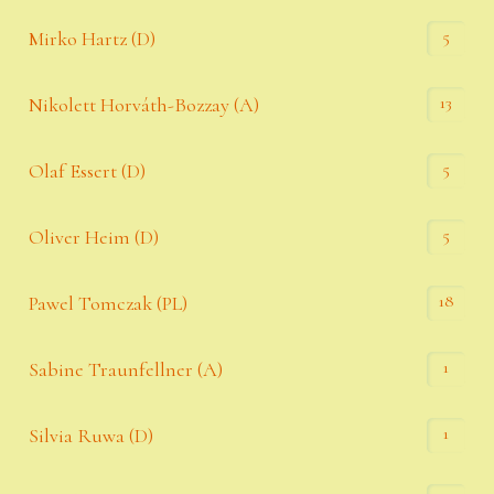
5
Mirko Hartz (D)
13
Nikolett Horváth-Bozzay (A)
5
Olaf Essert (D)
5
Oliver Heim (D)
18
Pawel Tomczak (PL)
1
Sabine Traunfellner (A)
1
Silvia Ruwa (D)