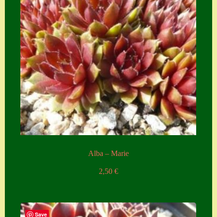
Zubehör
Zubehör
Alba – Marie
2,50
€
Save