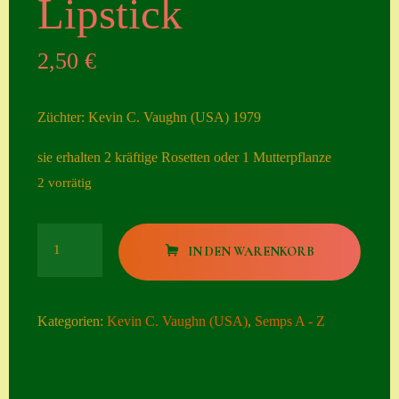
Lipstick
Seiten
2,50
€
Account
Allgemeine
Züchter: Kevin C. Vaughn (USA) 1979
Geschäftsbedingu
ngen
sie erhalten 2 kräftige Rosetten oder 1 Mutterpflanze
2 vorrätig
Comeback &
Neuheiten
Lipstick
Datenschutzerklä
IN DEN WARENKORB
Menge
rung
Erster Umgang
Kategorien:
Kevin C. Vaughn (USA)
,
Semps A - Z
mit Semps
Gästebuch
Heuffelii’s