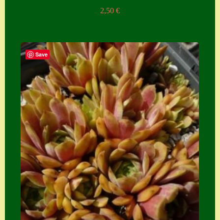
2,50
€
Save