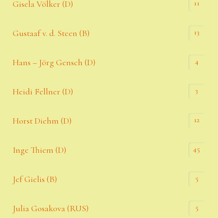
11
Gisela Völker (D)
13
Gustaaf v. d. Steen (B)
4
Hans – Jörg Gensch (D)
3
Heidi Fellner (D)
12
Horst Diehm (D)
45
Inge Thiem (D)
5
Jef Gielis (B)
5
Julia Gosakova (RUS)