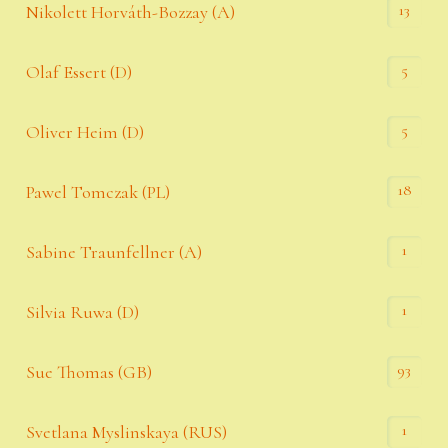
13
Nikolett Horváth-Bozzay (A)
5
Olaf Essert (D)
5
Oliver Heim (D)
18
Pawel Tomczak (PL)
1
Sabine Traunfellner (A)
1
Silvia Ruwa (D)
93
Sue Thomas (GB)
1
Svetlana Myslinskaya (RUS)