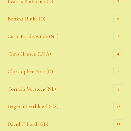
3
Beatrix Bodmeier (D)
9
Bettina Hinke (D)
16
Carlo K.J. de Wilde (NL)
4
Chris Hansen (USA)
1
Christopher Fritz (D)
5
Cornelis Versteeg (NL)
41
Dagmar Petrlíková (CZ)
13
David T. Ford (GB)