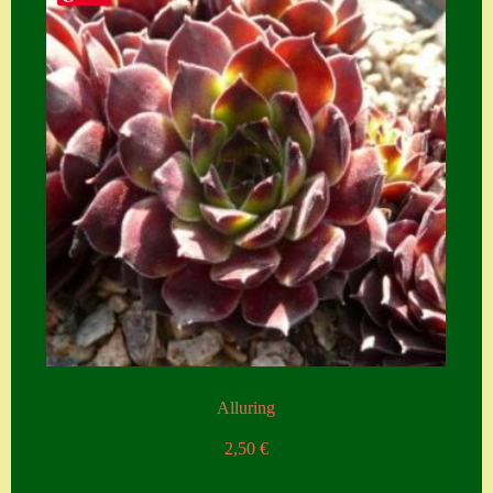
Alluring
2,50
€