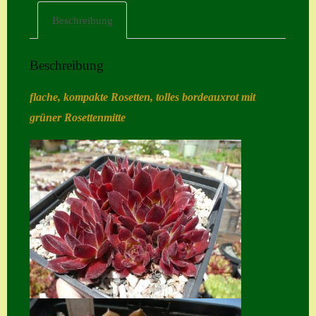
Beschreibung
Home
Hostas
Beschreibung
Impressum
flache, kompakte Rosetten, tolles bordeauxrot mit
Kasse
grüner Rosettenmitte
Kontakt
Mein Konto
Naturformen
S. x nixonii
Semps die ich
suche
Semps von A – Z
Shop