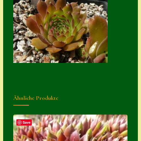
Suche
Sue Thomas
Translator
Versand
Versand von
Semps
Warenkorb
Warenkorb
Ähnliche Produkte
Widerrufsbelehru
ng
Zahlung
Save
Zahlungs- &
Versandinfos