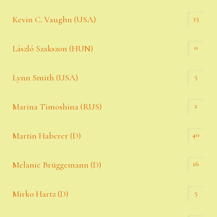
35
Kevin C. Vaughn (USA)
0
László Szakszon (HUN)
5
Lynn Smith (USA)
2
Marina Timoshina (RUS)
40
Martin Haberer (D)
16
Melanie Brüggemann (D)
5
Mirko Hartz (D)