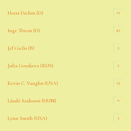
12
Horst Diehm (D)
45
Inge Thiem (D)
5
Jef Gielis (B)
5
Julia Gosakova (RUS)
35
Kevin C. Vaughn (USA)
0
László Szakszon (HUN)
5
Lynn Smith (USA)