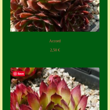
Accord
2,50
€
Save