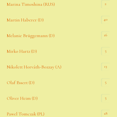
2
Marina Timoshina (RUS)
40
Martin Haberer (D)
16
Melanie Brüggemann (D)
5
Mirko Hartz (D)
13
Nikolett Horváth-Bozzay (A)
5
Olaf Essert (D)
5
Oliver Heim (D)
18
Pawel Tomczak (PL)