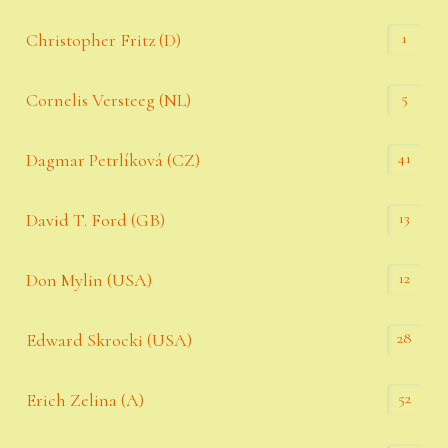
1
Christopher Fritz (D)
5
Cornelis Versteeg (NL)
41
Dagmar Petrlíková (CZ)
13
David T. Ford (GB)
12
Don Mylin (USA)
28
Edward Skrocki (USA)
52
Erich Zelina (A)