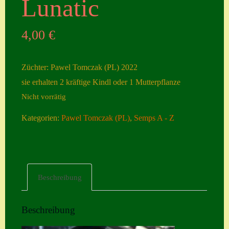
Lunatic
Seiten
4,00
€
Account
Allgemeine
Züchter: Pawel Tomczak (PL) 2022
Geschäftsbedingu
sie erhalten 2 kräftige Kindl oder 1 Mutterpflanze
ngen
Nicht vorrätig
Comeback &
Kategorien:
Pawel Tomczak (PL)
,
Semps A - Z
Neuheiten
Datenschutzerklä
rung
Erster Umgang
Beschreibung
mit Semps
Gästebuch
Beschreibung
Heuffelii’s