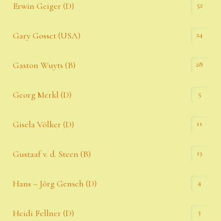
52
Erwin Geiger (D)
24
Gary Gosset (USA)
28
Gaston Wuyts (B)
5
Georg Merkl (D)
11
Gisela Völker (D)
13
Gustaaf v. d. Steen (B)
4
Hans – Jörg Gensch (D)
3
Heidi Fellner (D)