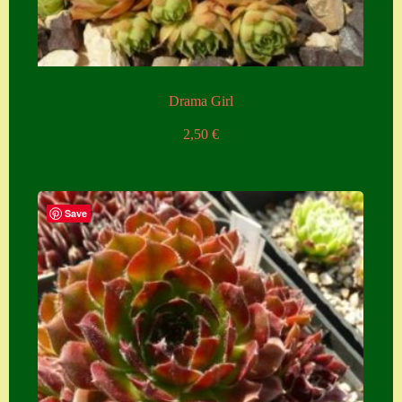
Zubehör
Zubehör
Drama Girl
2,50
€
Save