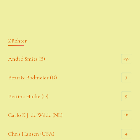
Züchter
150
André Smits (B)
3
Beatrix Bodmeier (D)
9
Bettina Hinke (D)
16
Carlo K.J. de Wilde (NL)
4
Chris Hansen (USA)