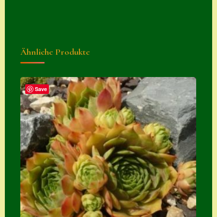
Suche
Sue Thomas
Translator
Ähnliche Produkte
Versand
Versand von
Save
Semps
Warenkorb
Warenkorb
Widerrufsbelehru
ng
Zahlung
Zahlungs- &
Versandinfos