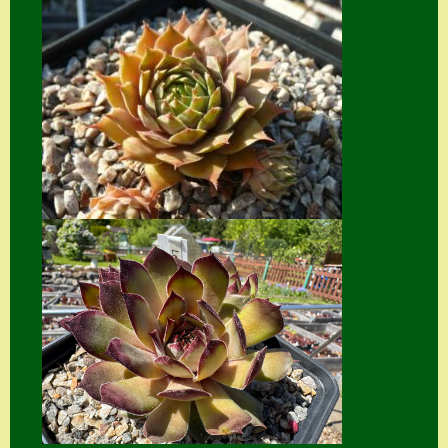
Home
Hostas
Impressum
Kasse
Kontakt
Mein Konto
Naturformen
S. x nixonii
Semps die ich
suche
Semps von A – Z
Shop