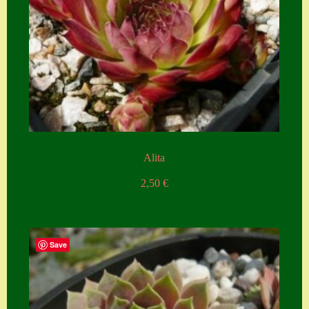
Alita
2,50
€
Save