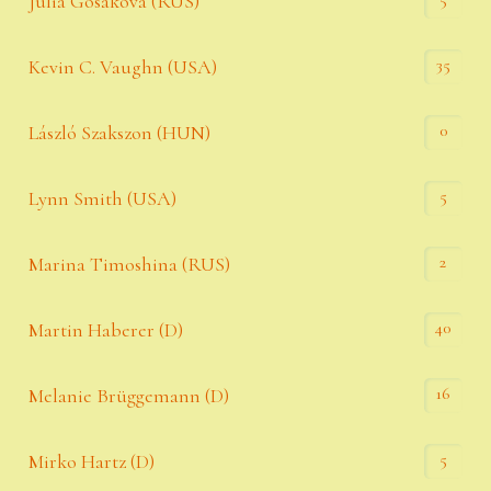
Julia Gosakova (RUS)
35
Kevin C. Vaughn (USA)
0
László Szakszon (HUN)
5
Lynn Smith (USA)
2
Marina Timoshina (RUS)
40
Martin Haberer (D)
16
Melanie Brüggemann (D)
5
Mirko Hartz (D)