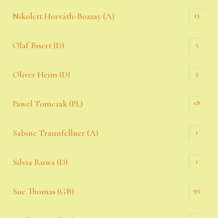
13
Nikolett Horváth-Bozzay (A)
5
Olaf Essert (D)
5
Oliver Heim (D)
18
Pawel Tomczak (PL)
1
Sabine Traunfellner (A)
1
Silvia Ruwa (D)
93
Sue Thomas (GB)