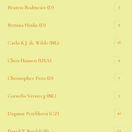
3
Beatrix Bodmeier (D)
9
Bettina Hinke (D)
16
Carlo K.J. de Wilde (NL)
4
Chris Hansen (USA)
1
Christopher Fritz (D)
5
Cornelis Versteeg (NL)
41
Dagmar Petrlíková (CZ)
13
David T. Ford (GB)