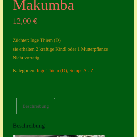
Makumba
Seiten
12,00
€
Account
Allgemeine
Züchter: Inge Thiem (D)
Geschäftsbedingu
sie erhalten 2 kräftige Kindl oder 1 Mutterpflanze
ngen
Nicht vorrätig
Comeback &
Kategorien:
Inge Thiem (D)
,
Semps A - Z
Neuheiten
Datenschutzerklä
rung
Erster Umgang
Beschreibung
mit Semps
Gästebuch
Beschreibung
Heuffelii’s