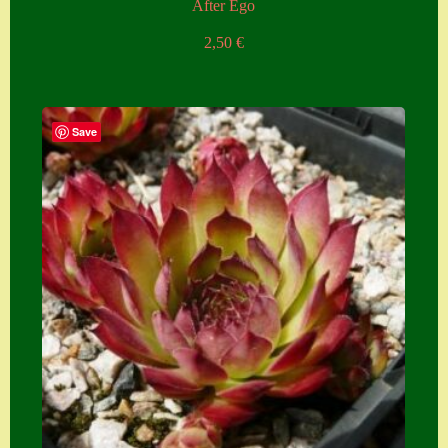
After Ego
2,50
€
Save