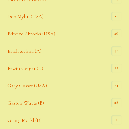
12
Don Mylin (USA)
28
Edward Skrocki (USA)
52
Erich Zelina (A)
52
Erwin Geiger (D)
24
Gary Gosset (USA)
28
Gaston Wuyts (B)
5
Georg Merkl (D)