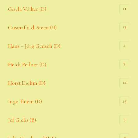
11
Gisela Völker (D)
13
Gustaaf v. d. Steen (B)
4
Hans – Jörg Gensch (D)
3
Heidi Fellner (D)
12
Horst Diehm (D)
45
Inge Thiem (D)
5
Jef Gielis (B)
5