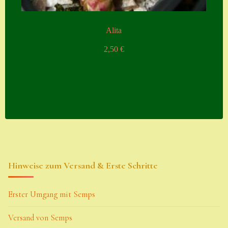
Alita
2,50
€
Hinweise zum Versand & Erste Schritte
Erster Umgang mit Semps
Versand von Semps