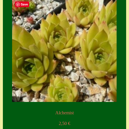
Save
Alchemist
2,50
€