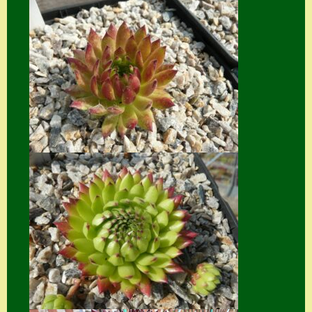
Home
Hostas
Impressum
Kasse
Kontakt
Mein Konto
Naturformen
S. x nixonii
Semps die ich
suche
Semps von A – Z
Shop