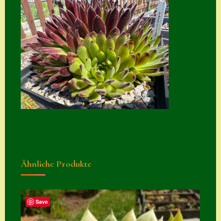
Suche
Sue Thomas
Translator
Versand
Versand von
Semps
Warenkorb
Warenkorb
Widerrufsbelehru
Ähnliche Produkte
ng
Zahlung
Save
Zahlungs- &
Versandinfos