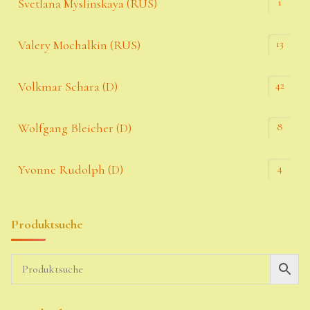
1
Svetlana Myslinskaya (RUS)
13
Valery Mochalkin (RUS)
42
Volkmar Schara (D)
8
Wolfgang Bleicher (D)
4
Yvonne Rudolph (D)
Produktsuche