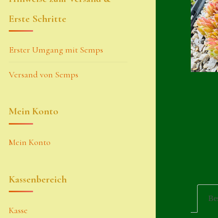
Erste Schritte
Erster Umgang mit Semps
Versand von Semps
Mein Konto
Mein Konto
Kassenbereich
Be
Kasse