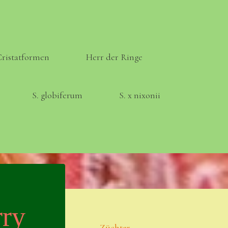
Cristatformen
Herr der Ringe
S. globiferum
S. x nixonii
Meta
Anmelden
ry
Eintrags-Feed
Züchter