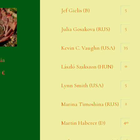
Widerrufsbelehrung
5
Jef Gielis (B)
Zahlung
5
Julia Gosakova (RUS)
Zahlungs- & Versandinfos
35
Zubehör
Kevin C. Vaughn (USA)
ia
Zubehör
0
László Szakszon (HUN)
0
€
5
Lynn Smith (USA)
2
Marina Timoshina (RUS)
40
Martin Haberer (D)