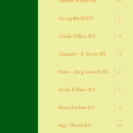
Gaston Wuyts (B)
S. x nixonii
5
Georg Merkl (D)
Semps die ich suche
Semps von A – Z
11
Gisela Völker (D)
Shop
13
Gustaaf v. d. Steen (B)
Suche
Sue Thomas
4
Hans – Jörg Gensch (D)
Translator
3
Heidi Fellner (D)
Versand
Versand von Semps
12
Horst Diehm (D)
Warenkorb
45
Inge Thiem (D)
Warenkorb