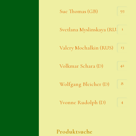
93
Sue Thomas (GB)
1
Svetlana Myslinskaya (RUS)
13
Valery Mochalkin (RUS)
42
Volkmar Schara (D)
8
Wolfgang Bleicher (D)
4
Yvonne Rudolph (D)
Produktsuche