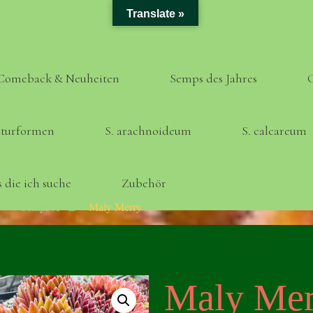
Translate »
Comeback & Neuheiten
Semps des Jahres
turformen
S. arachnoideum
S. calcareum
 die ich suche
Zubehör
Home
Semps A - Z
Maly Merry
Maly Mer