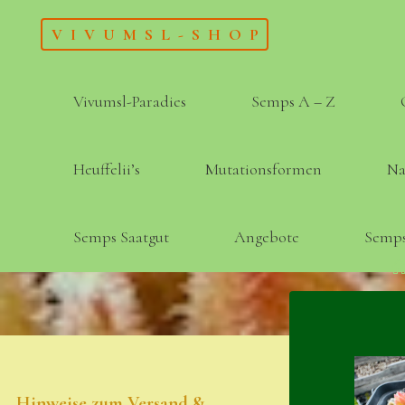
Skip
VIVUMSL-SHOP
to
content
Vivumsl-Paradies
Semps A – Z
Heuffelii’s
Mutationsformen
Na
Semps Saatgut
Angebote
Semps
Hinweise zum Versand &