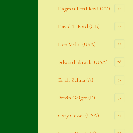
Datenschutzerklärung
41
Dagmar Petrlíková (CZ)
Erster Umgang mit Semps
13
David T. Ford (GB)
Gästebuch
Heuffelii’s
12
Don Mylin (USA)
Home
28
Edward Skrocki (USA)
Hostas
52
Erich Zelina (A)
Impressum
Kasse
52
Erwin Geiger (D)
Kontakt
24
Gary Gosset (USA)
Mein Konto
Naturformen
28