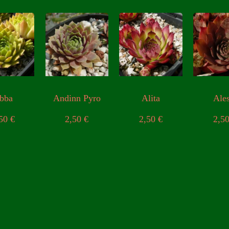
bba
Andinn Pyro
Alita
Ales
,50
€
2,50
€
2,50
€
2,5