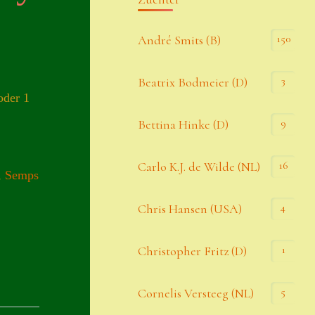
Kommentar-Feed
150
André Smits (B)
WordPress.org
3
Beatrix Bodmeier (D)
oder 1
Kategorien
9
Bettina Hinke (D)
Allgemein
16
Carlo K.J. de Wilde (NL)
,
Semps
Seiten
4
Chris Hansen (USA)
Account
1
Christopher Fritz (D)
Allgemeine Geschäftsbedingungen
5
Cornelis Versteeg (NL)
Comeback & Neuheiten