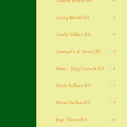
Gaston Wuyts (B)
S. x nixonii
5
Georg Merkl (D)
Semps die ich suche
Semps von A – Z
11
Gisela Völker (D)
Shop
13
Gustaaf v. d. Steen (B)
Suche
Sue Thomas
4
Hans – Jörg Gensch (D)
Translator
3
Heidi Fellner (D)
Versand
Versand von Semps
12
Horst Diehm (D)
Warenkorb
45
Inge Thiem (D)
Warenkorb