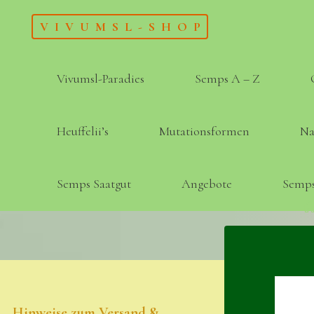
Skip
VIVUMSL-SHOP
to
content
Vivumsl-Paradies
Semps A – Z
Heuffelii’s
Mutationsformen
Na
Semps Saatgut
Angebote
Semps
Hinweise zum Versand &