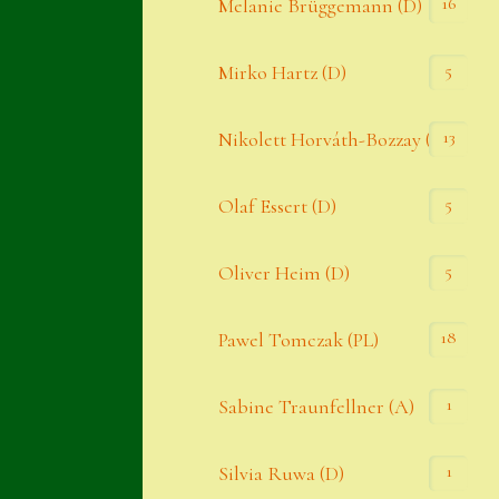
16
Melanie Brüggemann (D)
5
Mirko Hartz (D)
13
Nikolett Horváth-Bozzay (A)
5
Olaf Essert (D)
5
Oliver Heim (D)
18
Pawel Tomczak (PL)
1
Sabine Traunfellner (A)
1
Silvia Ruwa (D)