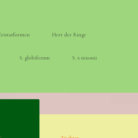
Cristatformen
Herr der Ringe
S. globiferum
S. x nixonii
Meta
Anmelden
a
Eintrags-Feed
Züchter