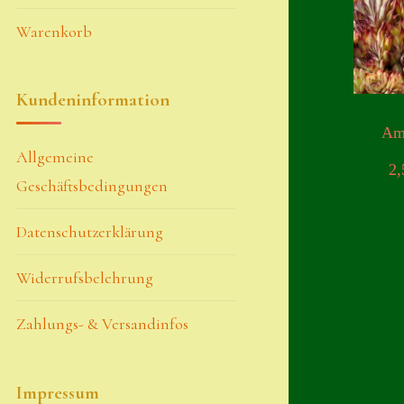
Warenkorb
Kundeninformation
Am
Allgemeine
2
Geschäftsbedingungen
Datenschutzerklärung
Widerrufsbelehrung
Zahlungs- & Versandinfos
Impressum