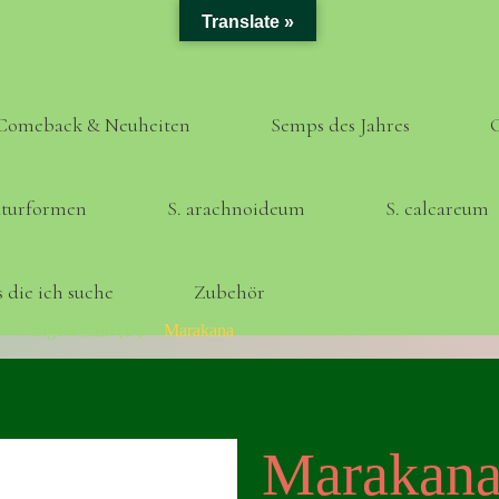
Translate »
Comeback & Neuheiten
Semps des Jahres
turformen
S. arachnoideum
S. calcareum
 die ich suche
Zubehör
Home
Inge Thiem (D)
Marakana
Marakan