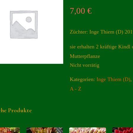
7,00
€
Züchter: Inge Thiem (D) 20
sie erhalten 2 kräftige Kindl 
Mutterpflanze
Nicht vorrätig
Kategorien:
Inge Thiem (D)
A - Z
che Produkte