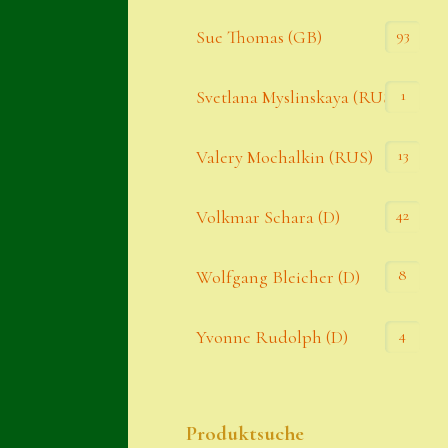
93
Sue Thomas (GB)
1
Svetlana Myslinskaya (RUS)
13
Valery Mochalkin (RUS)
42
Volkmar Schara (D)
8
Wolfgang Bleicher (D)
4
Yvonne Rudolph (D)
Produktsuche