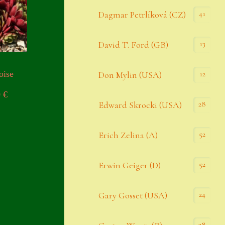
Datenschutzerklärung
41
Dagmar Petrlíková (CZ)
Erster Umgang mit Semps
13
David T. Ford (GB)
Gästebuch
Heuffelii’s
oise
12
Don Mylin (USA)
Home
0
€
28
Edward Skrocki (USA)
Hostas
52
Erich Zelina (A)
Impressum
Kasse
52
Erwin Geiger (D)
Kontakt
24
Gary Gosset (USA)
Mein Konto
Naturformen
28