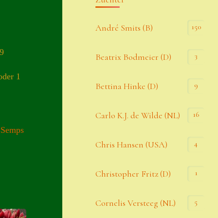
Kommentar-Feed
150
André Smits (B)
WordPress.org
19
3
Beatrix Bodmeier (D)
Kategorien
oder 1
9
Bettina Hinke (D)
Allgemein
16
Carlo K.J. de Wilde (NL)
,
Semps
Seiten
4
Chris Hansen (USA)
Account
1
Christopher Fritz (D)
Allgemeine Geschäftsbedingungen
5
Cornelis Versteeg (NL)
Comeback & Neuheiten