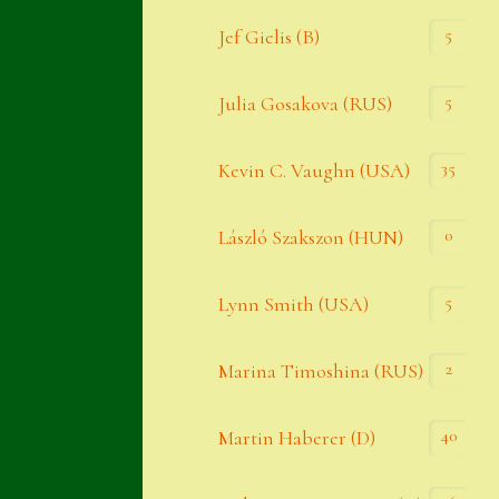
Widerrufsbelehrung
5
Jef Gielis (B)
Zahlung
5
Julia Gosakova (RUS)
Zahlungs- & Versandinfos
35
Zubehör
Kevin C. Vaughn (USA)
Zubehör
0
László Szakszon (HUN)
5
Lynn Smith (USA)
2
Marina Timoshina (RUS)
40
Martin Haberer (D)