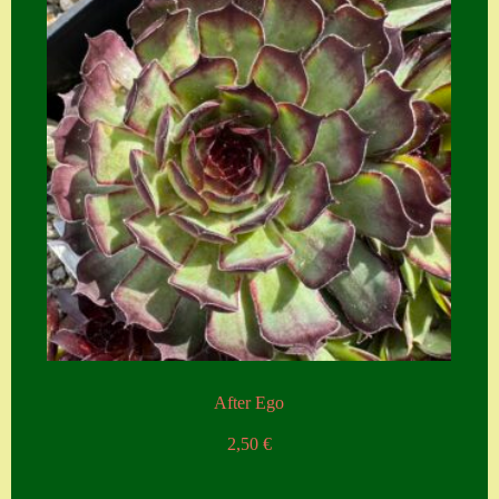
Zubehör
Zubehör
After Ego
2,50
€