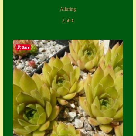
Alluring
2,50
€
Save