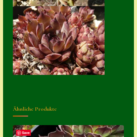
Suche
Sue Thomas
Translator
Versand
Versand von
Semps
Warenkorb
Warenkorb
Widerrufsbelehru
ng
Ähnliche Produkte
Zahlung
Zahlungs- &
Save
Versandinfos