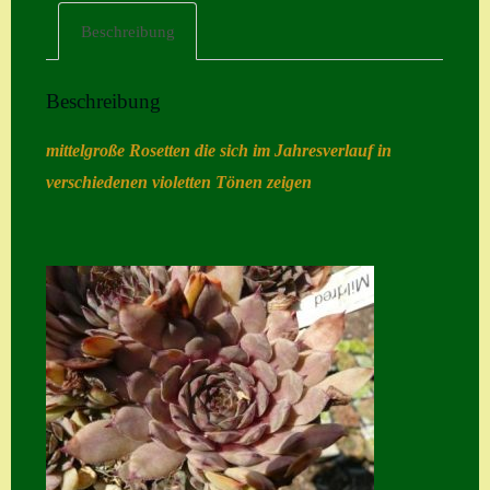
Beschreibung
Home
Hostas
Beschreibung
Impressum
mittelgroße Rosetten die sich im Jahresverlauf in
Kasse
verschiedenen violetten Tönen zeigen
Kontakt
Mein Konto
Naturformen
S. x nixonii
Semps die ich
suche
Semps von A – Z
Shop