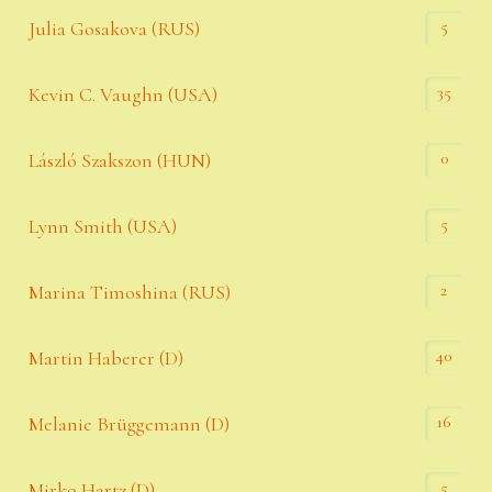
5
Julia Gosakova (RUS)
35
Kevin C. Vaughn (USA)
0
László Szakszon (HUN)
5
Lynn Smith (USA)
2
Marina Timoshina (RUS)
40
Martin Haberer (D)
16
Melanie Brüggemann (D)
5
Mirko Hartz (D)