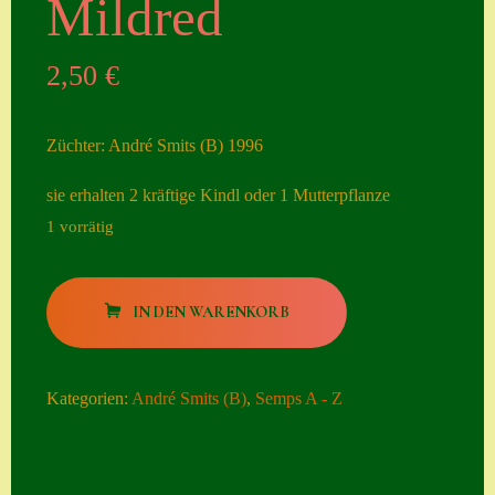
Mildred
Seiten
2,50
€
Account
Allgemeine
Züchter: André Smits (B) 1996
Geschäftsbedingu
ngen
sie erhalten 2 kräftige Kindl oder 1 Mutterpflanze
1 vorrätig
Comeback &
Neuheiten
Mildred
Datenschutzerklä
IN DEN WARENKORB
Menge
rung
Erster Umgang
Kategorien:
André Smits (B)
,
Semps A - Z
mit Semps
Gästebuch
Heuffelii’s