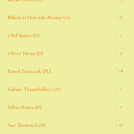
13
Nikolett Horváth-Bozzay (A)
5
Olaf Essert (D)
5
Oliver Heim (D)
18
Pawel Tomczak (PL)
1
Sabine Traunfellner (A)
1
Silvia Ruwa (D)
93
Sue Thomas (GB)