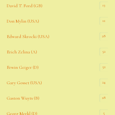
13
David T. Ford (GB)
12
Don Mylin (USA)
28
Edward Skrocki (USA)
52
Erich Zelina (A)
52
Erwin Geiger (D)
24
Gary Gosset (USA)
28
Gaston Wuyts (B)
5
Georg Merkl (D)