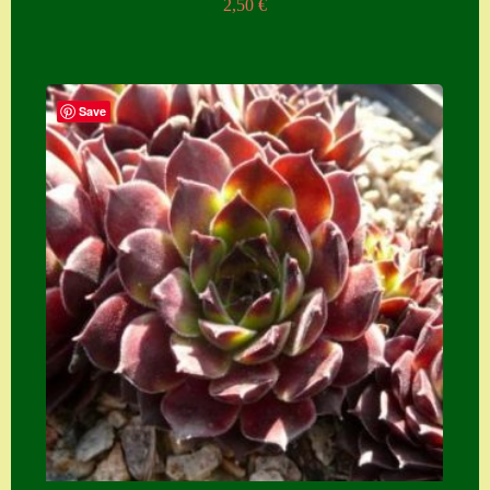
2,50
€
Save