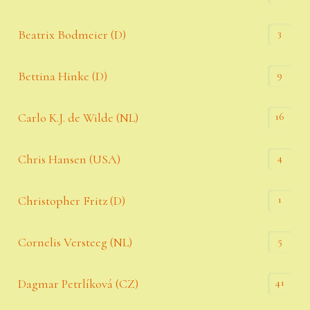
3
Beatrix Bodmeier (D)
9
Bettina Hinke (D)
16
Carlo K.J. de Wilde (NL)
4
Chris Hansen (USA)
1
Christopher Fritz (D)
5
Cornelis Versteeg (NL)
41
Dagmar Petrlíková (CZ)