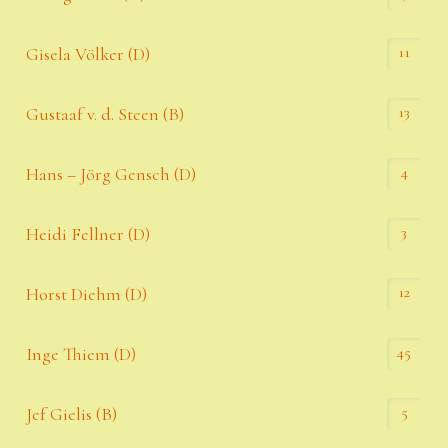
11
Gisela Völker (D)
13
Gustaaf v. d. Steen (B)
4
Hans – Jörg Gensch (D)
3
Heidi Fellner (D)
12
Horst Diehm (D)
45
Inge Thiem (D)
5
Jef Gielis (B)